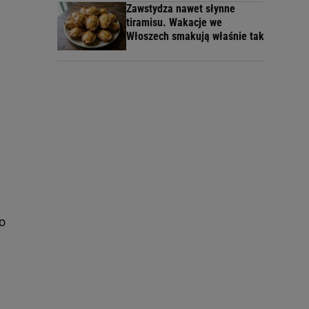
Zawstydza nawet słynne
tiramisu. Wakacje we
Włoszech smakują właśnie tak
o