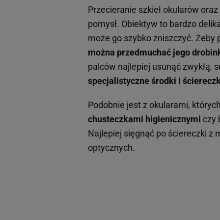
Przecieranie szkieł okularów ora
pomysł. Obiektyw to bardzo delik
może go szybko zniszczyć. Żeby p
można przedmuchać jego drobin
palców najlepiej usunąć zwykłą, s
specjalistyczne środki i ściereczk
Podobnie jest z okularami, któryc
chusteczkami higienicznymi
czy 
Najlepiej sięgnąć po ściereczki z 
optycznych.