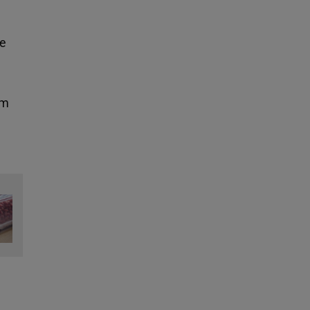
ie
ym