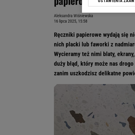
papierowych. Większo
USTAWIENIA ZAA
Klikając „Akceptuję” wyra
Zaufanych Partnerów i A
Aleksandra Wiśniewska
dotyczące plików cookie,
16 lipca 2025, 15:58
odnośnik „Ustawienia pr
plików cookie możliwa je
Ręczniki papierowe wydają się n
My, nasi Zaufani Partne
nich placki lub faworki z nadmiar
Użycie dokładnych danych
Wycieramy też nimi blaty, ekrany,
Przechowywanie informacji
badnie odbiorców i uleps
duży błąd, który może nas drogo 
zanim uszkodzisz delikatne powi