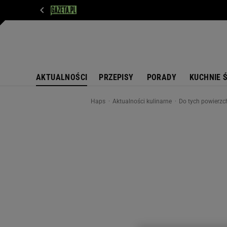
WIADOMOŚCI
NEXT
SPORT
PLOTEK
D
AKTUALNOŚCI
PRZEPISY
PORADY
KUCHNIE 
Haps
Aktualności kulinarne
Do tych powierzch