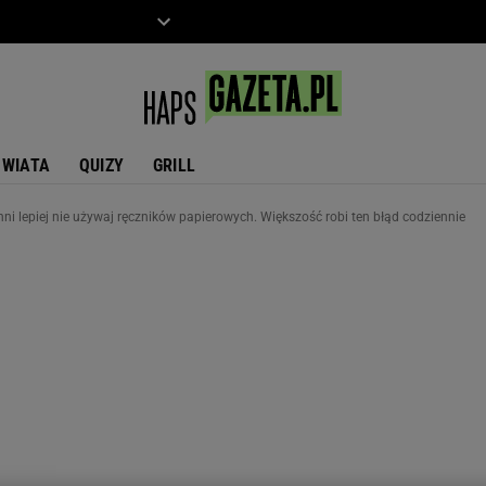
ZIECKO
MOTO
ŚWIATA
QUIZY
GRILL
ni lepiej nie używaj ręczników papierowych. Większość robi ten błąd codziennie