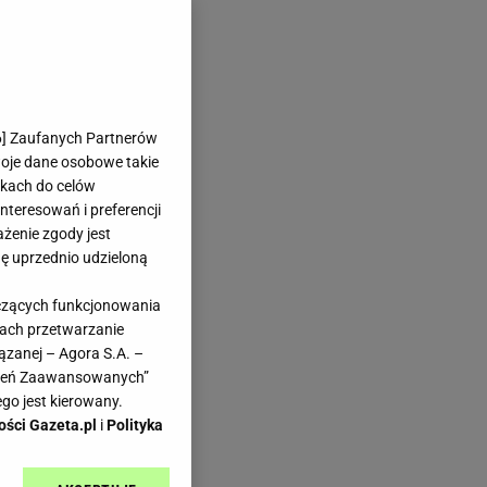
6
] Zaufanych Partnerów
woje dane osobowe takie
likach do celów
teresowań i preferencji
ażenie zgody jest
dę uprzednio udzieloną
yczących funkcjonowania
kach przetwarzanie
ązanej – Agora S.A. –
awień Zaawansowanych”
go jest kierowany.
ości Gazeta.pl
i
Polityka