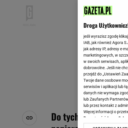
Droga Użytkownicz
jeśli wyrazisz zgodę klika
IAB, jak również Agora S
jak adresy IP, adresy e-m
marketingowych, w szcze
w swoich serwisach, aplik
dobrowolne. Jeśli nie ch
przejdź do „Ustawień Z
Twoje dane osobowe mogą
serwisów i aplikacji lub
danych nie wymaga zgody 
lub Zaufanych Partnerów
lub przez kontakt z admi
Więcej informacji o prz
Do tych powierzchni 
Prywatności Agora S.A.