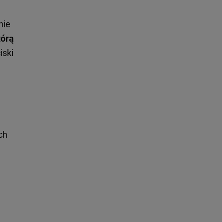
nie
tórą
iski
ch