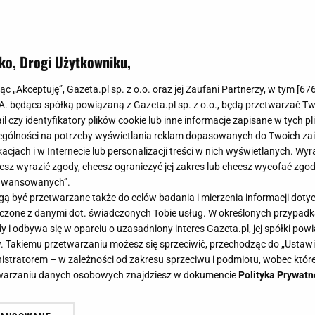
ko, Drogi Użytkowniku,
jąc „Akceptuję”, Gazeta.pl sp. z o.o. oraz jej Zaufani Partnerzy, w tym [
67
.A. będąca spółką powiązaną z Gazeta.pl sp. z o.o., będą przetwarzać T
ail czy identyfikatory plików cookie lub inne informacje zapisane w tych p
gólności na potrzeby wyświetlania reklam dopasowanych do Twoich zain
acjach i w Internecie lub personalizacji treści w nich wyświetlanych. Wyr
cesz wyrazić zgody, chcesz ograniczyć jej zakres lub chcesz wycofać zgo
aawansowanych”.
 być przetwarzane także do celów badania i mierzenia informacji dot
 łączone z danymi dot. świadczonych Tobie usług. W określonych przypad
i odbywa się w oparciu o uzasadniony interes Gazeta.pl, jej spółki powi
. Takiemu przetwarzaniu możesz się sprzeciwić, przechodząc do „Ust
nistratorem – w zależności od zakresu sprzeciwu i podmiotu, wobec które
etwarzaniu danych osobowych znajdziesz w dokumencie
Polityka Prywatn
lepiej nie używaj ręczników