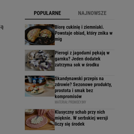
POPULARNE
NAJNOWSZE
Są
Biorę cukinię i ziemniaki.
Powstaje obiad, który znika w
mig
Pierogi z jagodami pękają w
garnku? Jeden dodatek
zatrzyma sok w środku
Skandynawski przepis na
zdrowie? Sezonowe produkty,
prostota i smak bez
kompromisów
MATERIAŁ PROMOCYJNY
Klasyczny schab przy nich
mięknie. W serbskiej wersji
liczy się środek