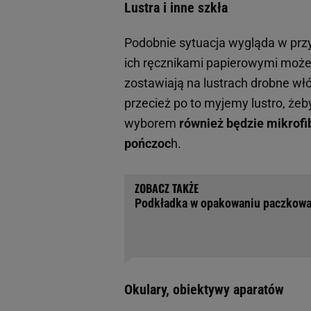
Lustra i inne szkła
Podobnie sytuacja wygląda w przy
ich ręcznikami papierowymi moż
zostawiają na lustrach drobne wł
przecież po to myjemy lustro, żeb
wyborem
również będzie mikrofi
pończoc
h.
Podkładka w opakowaniu paczkowan
Okulary, obiektywy aparatów