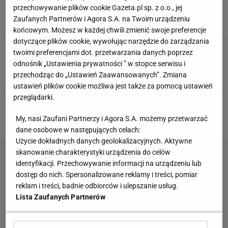
Wybierz tylko jeden deser. Pierwsza decyzja
przechowywanie plików cookie Gazeta.pl sp. z o.o., jej
może zdradzić o tobie więcej, niż myślisz
Zaufanych Partnerów i Agora S.A. na Twoim urządzeniu
CECHY CHARAKTERU
CECHY OSOBOWOŚCI
JEDZENIE
końcowym. Możesz w każdej chwili zmienić swoje preferencje
dotyczące plików cookie, wywołując narzędzie do zarządzania
Quiz na tłusty czwartek. Jakiego pączka
twoimi preferencjami dot. przetwarzania danych poprzez
przypominasz z charakteru?
odnośnik „Ustawienia prywatności ” w stopce serwisu i
PSYCHOTEST
PĄCZKI
QUIZ
przechodząc do „Ustawień Zaawansowanych”. Zmiana
ustawień plików cookie możliwa jest także za pomocą ustawień
przeglądarki.
Które grzyby powinny znaleźć się w twoim
koszyku? Rozwiąż szybki quiz!
My, nasi Zaufani Partnerzy i Agora S.A. możemy przetwarzać
GRZYBIARZE
GRZYBOBRANIE
GRZYBY
dane osobowe w następujących celach:
Użycie dokładnych danych geolokalizacyjnych. Aktywne
skanowanie charakterystyki urządzenia do celów
identyfikacji. Przechowywanie informacji na urządzeniu lub
dostęp do nich. Spersonalizowane reklamy i treści, pomiar
reklam i treści, badnie odbiorców i ulepszanie usług.
Lista Zaufanych Partnerów