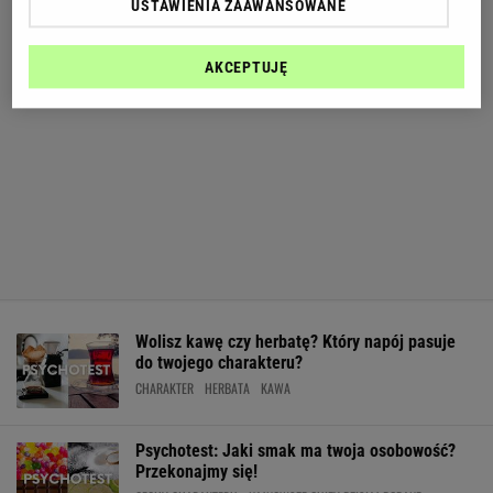
USTAWIENIA ZAAWANSOWANE
AKCEPTUJĘ
Wolisz kawę czy herbatę? Który napój pasuje
do twojego charakteru?
CHARAKTER
HERBATA
KAWA
Psychotest: Jaki smak ma twoja osobowość?
Przekonajmy się!