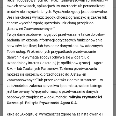
reklam dopasowanych do Twoich zainteresowań i preferencji w
CECHY CHARAKTERU
CECHY OSOBOWOŚCI
PSYCHOTEST
swoich serwisach, aplikacjach i w Internecie lub personalizacji
treści w nich wyświetlanych. Wyrażenie zgody jest dobrowolne.
Którą pizzę wybierasz? Odpowiedź zdradza
Jeśli nie chcesz wyrazić zgody, chcesz ograniczyć jej zakres lub
cechę, której zazdrości ci wiele osób
chcesz wycofać zgodę uprzednio udzieloną przejdź do
CECHY CHARAKTERU
CECHY OSOBOWOŚCI
PSYCHOTEST
„Ustawień Zaawansowanych”.
Twoje dane osobowe mogą być przetwarzane także do celów
Masz tylko 5 sekund. Wybierz przekąskę do
badania i mierzenia informacji dotyczących funkcjonowania
filmu, a dowiesz się, co cię wyróżnia
serwisów i aplikacji lub łączone z danymi dot. świadczonych
CECHY CHARAKTERU
CECHY OSOBOWOŚCI
PSYCHOTEST
Tobie usług. W określonych przypadkach przetwarzanie
danych nie wymaga zgody i odbywa się w oparciu o
uzasadniony interes Gazeta.pl, jej spółki powiązanej – Agora
Wybierz tylko jeden tort. Pierwsze 3 sekundy
S.A. – lub Zaufanych Partnerów. Takiemu przetwarzaniu
mogą powiedzieć o tobie więcej niż długi test
możesz się sprzeciwić, przechodząc do „Ustawień
CECHY CHARAKTERU
CECHY OSOBOWOŚCI
PSYCHOTEST
Zaawansowanych” lub przez kontakt z administratorem – w
zależności od zakresu sprzeciwu i podmiotu, wobec którego
Nie analizuj, tylko wybierz owoc. Właśnie wtedy
jest kierowany. Więcej informacji o przetwarzaniu danych
wynik bywa najbardziej zaskakujący
osobowych znajdziesz w dokumencie
Polityka Prywatności
CECHY CHARAKTERU
CECHY OSOBOWOŚCI
JEDZENIE
Gazeta.pl
i
Polityka Prywatności Agora S.A.
Klikając „Akceptuję” wyrażasz też zgodę na zainstalowanie i