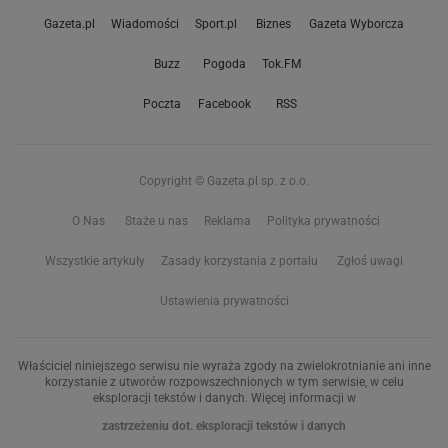
Gazeta.pl
Wiadomości
Sport.pl
Biznes
Gazeta Wyborcza
Buzz
Pogoda
Tok.FM
Poczta
Facebook
RSS
Copyright © Gazeta.pl sp. z o.o.
O Nas
Staże u nas
Reklama
Polityka prywatności
Wszystkie artykuły
Zasady korzystania z portalu
Zgłoś uwagi
Ustawienia prywatności
Właściciel niniejszego serwisu nie wyraża zgody na zwielokrotnianie ani inne
korzystanie z utworów rozpowszechnionych w tym serwisie, w celu
eksploracji tekstów i danych. Więcej informacji w
zastrzeżeniu dot. eksploracji tekstów i danych