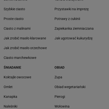
Szybkie ciasto
Przystawki na imprezę
Proste ciasto
Potrawy z cukinii
Ciasto z malinami
Zapiekanka ziemniaczana
Jak zrobić masło klarowane
Jak ugotować kukurydzę
Jak zrobić masło orzechowe
Ciasto marchewkowe
ŚNIADANIE
OBIAD
Koktajle owocowe
Zupa
Omlet
Obiad wegetariański
Kanapka
Pierogi
Naleśniki
Wołowina