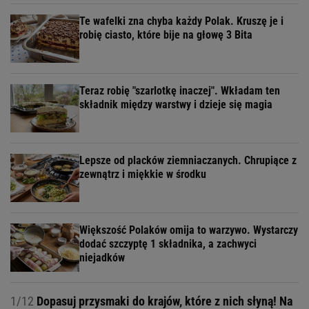
Te wafelki zna chyba każdy Polak. Kruszę je i
robię ciasto, które bije na głowę 3 Bita
Teraz robię "szarlotkę inaczej". Wkładam ten
składnik między warstwy i dzieje się magia
Lepsze od placków ziemniaczanych. Chrupiące z
zewnątrz i miękkie w środku
Większość Polaków omija to warzywo. Wystarczy
dodać szczyptę 1 składnika, a zachwyci
niejadków
1/12
Dopasuj przysmaki do krajów, które z nich słyną! Na