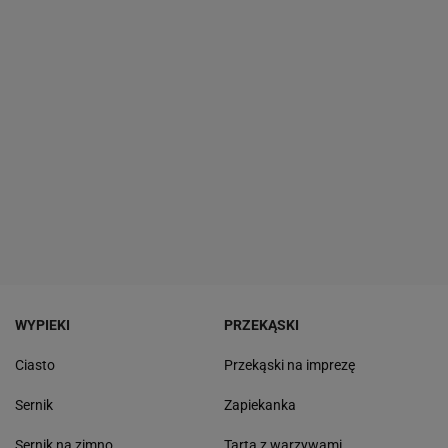
WYPIEKI
PRZEKĄSKI
Ciasto
Przekąski na imprezę
Sernik
Zapiekanka
Sernik na zimno
Tarta z warzywami