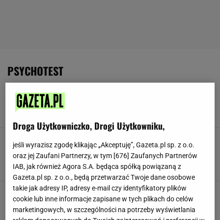
PSYCHOTEST
Nie zastanawiaj się, tylko wybierz jeden rożek.
Wynik sporo mówi o twoim podejściu do życia
CECHY CHARAKTERU
CECHY OSOBOWOŚCI
PSYCHOTEST
Droga Użytkowniczko, Drogi Użytkowniku,
Wybierz jedną kawę. Twój pierwszy odruch
jeśli wyrazisz zgodę klikając „Akceptuję”, Gazeta.pl sp. z o.o.
może zdradzić o tobie więcej, niż
oraz jej Zaufani Partnerzy, w tym [
676
] Zaufanych Partnerów
przypuszczasz
IAB, jak również Agora S.A. będąca spółką powiązaną z
CECHY CHARAKTERU
CECHY OSOBOWOŚCI
PSYCHOTEST
Gazeta.pl sp. z o.o., będą przetwarzać Twoje dane osobowe
takie jak adresy IP, adresy e-mail czy identyfikatory plików
Spójrz na kanapki i wybierz jedną. Odpowiedź
cookie lub inne informacje zapisane w tych plikach do celów
może ujawnić cechę, której u siebie nie
marketingowych, w szczególności na potrzeby wyświetlania
dostrzegasz