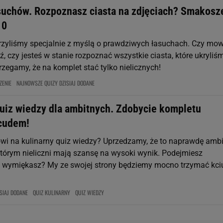
asuchów. Rozpoznasz ciasta na zdjęciach? Smakosz
10
rzyliśmy specjalnie z myślą o prawdziwych łasuchach. Czy mo
, czy jesteś w stanie rozpoznać wszystkie ciasta, które ukryliś
rzegamy, że na komplet stać tylko nielicznych!
ZENIE
NAJNOWSZE QUIZY DZISIAJ DODANE
quiz wiedzy dla ambitnych. Zdobycie kompletu
 cudem!
owi na kulinarny quiz wiedzy? Uprzedzamy, że to naprawdę amb
tórym nieliczni mają szansę na wysoki wynik. Podejmiesz
 wymiękasz? My ze swojej strony będziemy mocno trzymać kciu
SIAJ DODANE
QUIZ KULINARNY
QUIZ WIEDZY