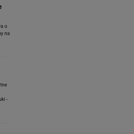
e
wa o
my na
itne
ki -