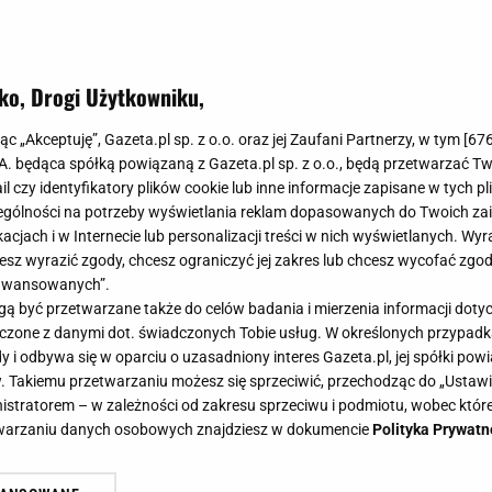
ko, Drogi Użytkowniku,
jąc „Akceptuję”, Gazeta.pl sp. z o.o. oraz jej Zaufani Partnerzy, w tym [
67
.A. będąca spółką powiązaną z Gazeta.pl sp. z o.o., będą przetwarzać T
ail czy identyfikatory plików cookie lub inne informacje zapisane w tych p
gólności na potrzeby wyświetlania reklam dopasowanych do Twoich zain
acjach i w Internecie lub personalizacji treści w nich wyświetlanych. Wyr
cesz wyrazić zgody, chcesz ograniczyć jej zakres lub chcesz wycofać zgo
aawansowanych”.
 być przetwarzane także do celów badania i mierzenia informacji dot
 łączone z danymi dot. świadczonych Tobie usług. W określonych przypad
i odbywa się w oparciu o uzasadniony interes Gazeta.pl, jej spółki powi
. Takiemu przetwarzaniu możesz się sprzeciwić, przechodząc do „Ust
nistratorem – w zależności od zakresu sprzeciwu i podmiotu, wobec które
etwarzaniu danych osobowych znajdziesz w dokumencie
Polityka Prywatn