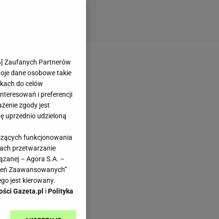
6
] Zaufanych Partnerów
woje dane osobowe takie
likach do celów
teresowań i preferencji
ażenie zgody jest
dę uprzednio udzieloną
yczących funkcjonowania
kach przetwarzanie
ązanej – Agora S.A. –
awień Zaawansowanych”
go jest kierowany.
ości Gazeta.pl
i
Polityka