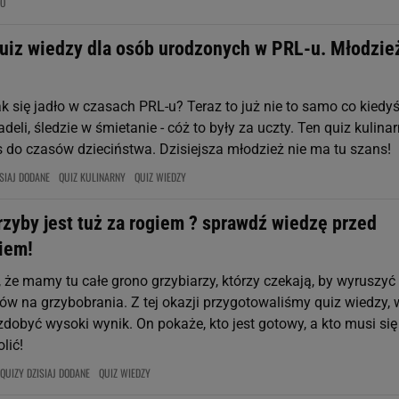
NO
quiz wiedzy dla osób urodzonych w PRL-u. Młodzie
k się jadło w czasach PRL-u? Teraz to już nie to samo co kiedyś.
adeli, śledzie w śmietanie - cóż to były za uczty. Ten quiz kulina
s do czasów dzieciństwa. Dzisiejsza młodzież nie ma tu szans!
SIAJ DODANE
QUIZ KULINARNY
QUIZ WIEDZY
rzyby jest tuż za rogiem ? sprawdź wiedzę przed
iem!
 że mamy tu całe grono grzybiarzy, którzy czekają, by wyruszyć
ów na grzybobrania. Z tej okazji przygotowaliśmy quiz wiedzy, 
dobyć wysoki wynik. On pokaże, kto jest gotowy, a kto musi się
lić!
QUIZY DZISIAJ DODANE
QUIZ WIEDZY