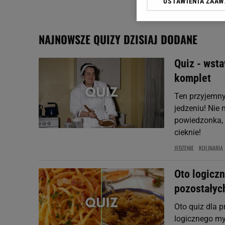
USTAWIENIA ZAA
Klikając „Akceptuję” wyra
Zaufanych Partnerów i A
dotyczące plików cookie,
NAJNOWSZE QUIZY DZISIAJ DODANE
odnośnik „Ustawienia pr
plików cookie możliwa je
Quiz - wsta
My, nasi Zaufani Partne
komplet
Użycie dokładnych danych
Przechowywanie informacji
Ten przyjemny 
badnie odbiorców i uleps
jedzeniu! Nie
powiedzonka, k
cieknie!
JEDZENIE
KULINARIA
Oto logiczn
pozostałyc
Oto quiz dla 
logicznego my