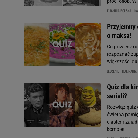
proc. osób. W
KUCHNIA POLSKA
NA
Przyjemny 
o maksa!
Co powiesz na
rozpoznać zupę
większości q
JEDZENIE
KULINARIA
Quiz dla ki
seriali?
Rozwiąż quiz d
świetna pamięć
ciastem zajad
komplet!