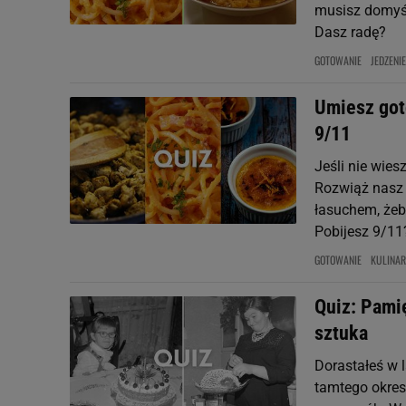
musisz domyśl
Dasz radę?
GOTOWANIE
JEDZENIE
Umiesz goto
9/11
Jeśli nie wies
Rozwiąż nasz 
łasuchem, żeb
Pobijesz 9/11
GOTOWANIE
KULINAR
Quiz: Pami
sztuka
Dorastałeś w 
tamtego okres