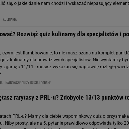
ić się, o jakie danie nam chodzi i wskazać niepasujący element
KULINARIA
wać? Rozwiąż quiz kulinarny dla specjalistów i po
z, czym jest flambirowanie, to nie masz szans na komplet punkt
quiz kulinarny dla prawdziwych specjalistów. Nie wystarczy by
y zgarnąć 11/11 - musisz wykazać się naprawdę rozległą wiedz
?
IA
NAJNOWSZE QUIZY DZISIAJ DODANE
ętasz rarytasy z PRL-u? Zdobycie 13/13 punktów t
latach PRL-u? Mamy dla ciebie wspominkowy quiz o przysmaka
u. Niby prosty, ale na 5. pytanie prawidłowo odpowiada tylko 20