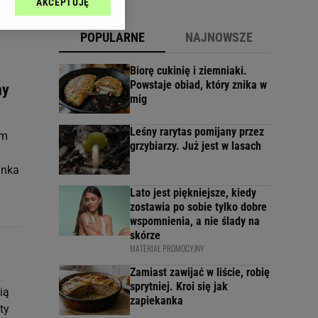
AKCEPTUJĘ
l sp. z o.o., jej
ić swoje preferencje
POPULARNE
NAJNOWSZE
arzania danych poprzez
ych”. Zmiana ustawień
Biorę cukinię i ziemniaki.
Powstaje obiad, który znika w
ny
mig
ach:
 celów identyfikacji.
omiar reklam i treści,
Leśny rarytas pomijany przez
ym
grzybiarzy. Już jest w lasach
inka
Lato jest piękniejsze, kiedy
zostawia po sobie tylko dobre
wspomnienia, a nie ślady na
skórze
MATERIAŁ PROMOCYJNY
Zamiast zawijać w liście, robię
sprytniej. Kroi się jak
ią
zapiekanka
ty