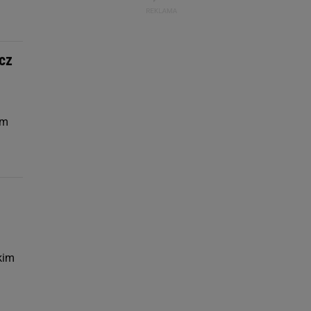
cz
em
kim