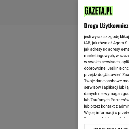
Droga Użytkownicz
jeśli wyrazisz zgodę klika
IAB, jak również Agora S
jak adresy IP, adresy e-m
marketingowych, w szcze
w swoich serwisach, aplik
dobrowolne. Jeśli nie ch
przejdź do „Ustawień Z
Twoje dane osobowe mogą
serwisów i aplikacji lub
danych nie wymaga zgody 
lub Zaufanych Partnerów
lub przez kontakt z admi
Więcej informacji o prz
Prywatności Agora S.A.