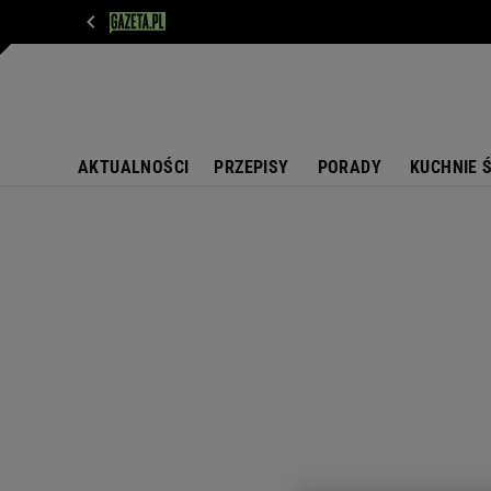
WIADOMOŚCI
NEXT
SPORT
PLOTEK
D
AKTUALNOŚCI
PRZEPISY
PORADY
KUCHNIE 