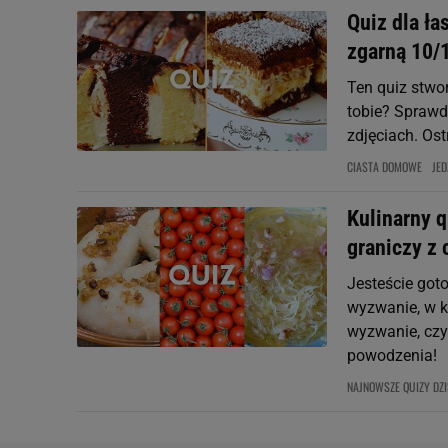
Quiz dla ł
zgarną 10/
Ten quiz stwo
tobie? Sprawdź
zdjęciach. Ost
CIASTA DOMOWE
JED
Kulinarny 
graniczy z
Jesteście got
wyzwanie, w k
wyzwanie, czy
powodzenia!
NAJNOWSZE QUIZY DZI