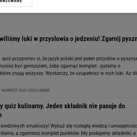
WANSOWANE
żasz też zgodę na zainstalowanie i przechowywanie plików cookie Gazeta.p
gora S.A. na Twoim urządzeniu końcowym. Możesz w każdej chwili zmien
 wywołując narzędzie do zarządzania twoimi preferencjami dot. przetw
ywatności ” w stopce serwisu i przechodząc do „Ustawień Zaawansowan
st także za pomocą ustawień przeglądarki.
wiliśmy luki w przysłowia o jedzeniu! Zgarnij pysz
rzy i Agora S.A. możemy przetwarzać dane osobowe w następujących cel
 geolokalizacyjnych. Aktywne skanowanie charakterystyki urządzenia do
 na urządzeniu lub dostęp do nich. Spersonalizowane reklamy i treści, p
quiz przypomni ci, że język polski jest pełen przysłów o pyszn
zanie usług.
Lista Zaufanych Partnerów
 musisz być geniuszem, żeby zgarnąć komplet - pytamy o
tóre znają wszyscy. Wystarczy, że uzupełnisz w nich luki. Aż śl
NAJNOWSZE QUIZY DZISIAJ DODANE
y quiz kulinarny. Jeden składnik nie pasuje do
h
prawdziwych smakoszy! Wykaż się rozległą wiedzą i umiejętnośc
ślenia, a zgarniesz komplet punktów. My podajemy składniki, a 