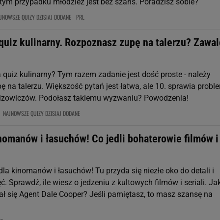
 tym przypadku młodzież jest bez szans. Poradzisz sobie?
JNOWSZE QUIZY DZISIAJ DODANE
PRL
quiz kulinarny. Rozpoznasz zupę na talerzu? Zawal
 quiz kulinarny? Tym razem zadanie jest dość proste - należy
 na talerzu. Większość pytań jest łatwa, ale 10. sprawia probl
uizowiczów. Podołasz takiemu wyzwaniu? Powodzenia!
NAJNOWSZE QUIZY DZISIAJ DODANE
nomanów i łasuchów! Co jedli bohaterowie filmów i
la kinomanów i łasuchów! Tu przyda się niezłe oko do detali i
. Sprawdź, ile wiesz o jedzeniu z kultowych filmów i seriali. Ja
ał się Agent Dale Cooper? Jeśli pamiętasz, to masz szansę na