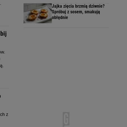
.
Jajka zięcia brzmią dziwnie?
Spróbuj z sosem, smakują
obłędnie
bij
ów.
ć
ą.
o
ch z