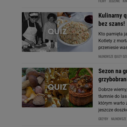
FILMY
JEDZENIE
KI
Kulinarny 
bez szans!
Kto pamięta ja
Kotlety z mort
przeniesie wa
NAJNOWSZE QUIZY DZI
Sezon na g
grzybobran
Dobrze wiemy,
tłumnie do las
którym warto z
jeszcze doszko
GRZYBY
NAJNOWSZE 