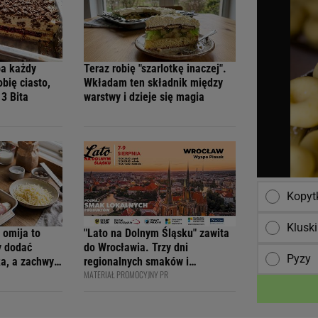
ba każdy
Teraz robię "szarlotkę inaczej".
obię ciasto,
Wkładam ten składnik między
 3 Bita
warstwy i dzieje się magia
Kopyt
Kluski
 omija to
"Lato na Dolnym Śląsku" zawita
y dodać
do Wrocławia. Trzy dni
Pyzy
ka, a zachwyci
regionalnych smaków i
MATERIAŁ PROMOCYJNY PR
rodzinnych atrakcji na Wyspie
Piasek