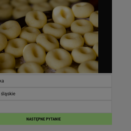
ka
 śląskie
NASTĘPNE PYTANIE