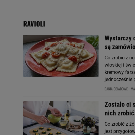
My, nasi Zaufani Partne
Użycie dokładnych danych
RAVIOLI
Przechowywanie informacji
badnie odbiorców i uleps
Wystarczy c
są zamówio
Co zrobić z ri
włoskiej i św
kremowy farsz
jednocześnie p
DANIA OBIADOWE
MA
Zostało ci 
nich zrobić
Co zrobić z ż
jest przygoto