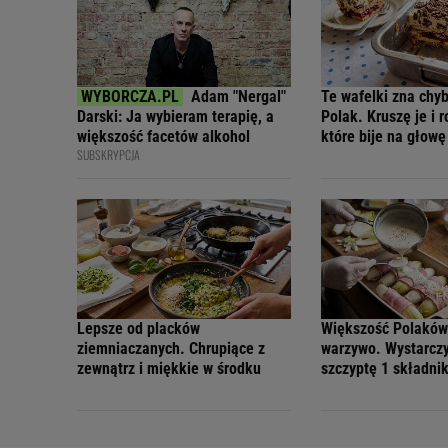
Adam "Nergal"
Te wafelki zna chy
Darski: Ja wybieram terapię, a
Polak. Kruszę je i r
większość facetów alkohol
które bije na głowę
SUBSKRYPCJA
Lepsze od placków
Większość Polaków
ziemniaczanych. Chrupiące z
warzywo. Wystarcz
zewnątrz i miękkie w środku
szczyptę 1 składni
niejadków