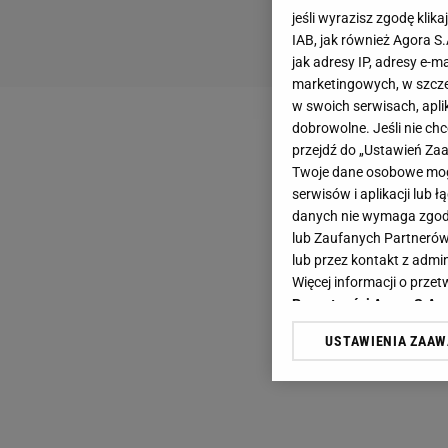
jeśli wyrazisz zgodę klika
IAB, jak również Agora S
jak adresy IP, adresy e-m
marketingowych, w szcze
w swoich serwisach, aplik
dobrowolne. Jeśli nie ch
przejdź do „Ustawień Z
Twoje dane osobowe mogą
serwisów i aplikacji lub
danych nie wymaga zgody 
lub Zaufanych Partnerów
lub przez kontakt z admi
Więcej informacji o prz
Prywatności Agora S.A.
USTAWIENIA ZAA
Klikając „Akceptuję” wyra
Zaufanych Partnerów i A
dotyczące plików cookie,
odnośnik „Ustawienia pr
plików cookie możliwa je