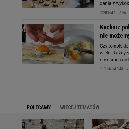
dania z wykor
CARBONARA
JAJKA
Kucharz pok
nie możem
Czy to polskie
wiele i każdy 
nie samo ciast
KUCHNIA WŁOSKA
M
POLECAMY
WIĘCEJ TEMATÓW