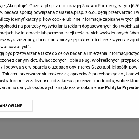
jąc „Akceptuję”, Gazeta.pl sp. z o.o. oraz jej Zaufani Partnerzy, w tym [
67
.A. będąca spółką powiązaną z Gazeta.pl sp. z o.o., będą przetwarzać T
ail czy identyfikatory plików cookie lub inne informacje zapisane w tych p
gólności na potrzeby wyświetlania reklam dopasowanych do Twoich zain
acjach i w Internecie lub personalizacji treści w nich wyświetlanych. Wyr
cesz wyrazić zgody, chcesz ograniczyć jej zakres lub chcesz wycofać zgo
aawansowanych”.
 być przetwarzane także do celów badania i mierzenia informacji dot
 łączone z danymi dot. świadczonych Tobie usług. W określonych przypad
i odbywa się w oparciu o uzasadniony interes Gazeta.pl, jej spółki powi
. Takiemu przetwarzaniu możesz się sprzeciwić, przechodząc do „Ust
nistratorem – w zależności od zakresu sprzeciwu i podmiotu, wobec które
etwarzaniu danych osobowych znajdziesz w dokumencie
Polityka Prywatn
WANSOWANE
żasz też zgodę na zainstalowanie i przechowywanie plików cookie Gazeta.p
gora S.A. na Twoim urządzeniu końcowym. Możesz w każdej chwili zmien
 wywołując narzędzie do zarządzania twoimi preferencjami dot. przetw
ywatności ” w stopce serwisu i przechodząc do „Ustawień Zaawansowan
st także za pomocą ustawień przeglądarki.