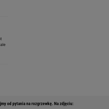
i
st
 ale
jmy od pytania na rozgrzewkę. Na zdjęciu: