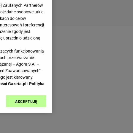
6
] Zaufanych Partnerów
woje dane osobowe takie
likach do celów
teresowań i preferencji
ażenie zgody jest
dę uprzednio udzieloną
yczących funkcjonowania
kach przetwarzanie
ązanej – Agora S.A. –
awień Zaawansowanych”
go jest kierowany.
ości Gazeta.pl
i
Polityka
AKCEPTUJĘ
l sp. z o.o., jej
ić swoje preferencje
arzania danych poprzez
ych”. Zmiana ustawień