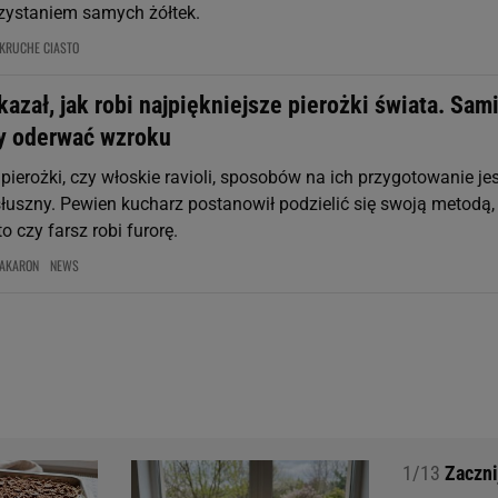
zystaniem samych żółtek.
KRUCHE CIASTO
azał, jak robi najpiękniejsze pierożki świata. Sam
y oderwać wzroku
 pierożki, czy włoskie ravioli, sposobów na ich przygotowanie je
słuszny. Pewien kucharz postanowił podzielić się swoją metodą,
o czy farsz robi furorę.
AKARON
NEWS
1/13
Zaczni