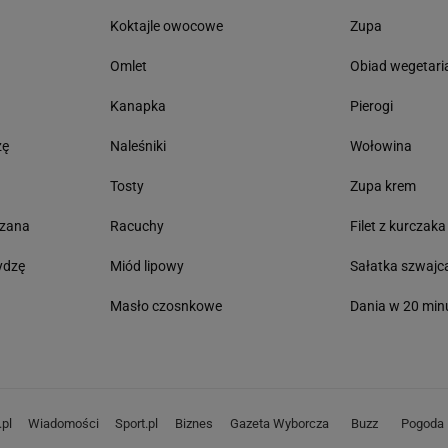
ę
Koktajle owocowe
Zupa
Omlet
Obiad wegetari
Kanapka
Pierogi
zę
Naleśniki
Wołowina
Tosty
Zupa krem
czana
Racuchy
Filet z kurczaka
ydzę
Miód lipowy
Sałatka szwajc
Masło czosnkowe
Dania w 20 min
pl
Wiadomości
Sport.pl
Biznes
Gazeta Wyborcza
Buzz
Pogoda