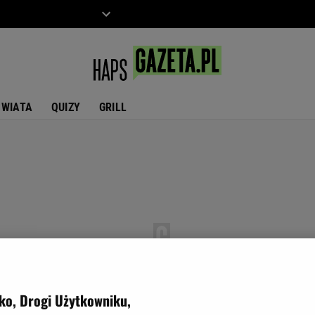
ZIECKO
MOTO
ŚWIATA
QUIZY
GRILL
ko, Drogi Użytkowniku,