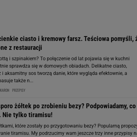
rzy i Agora S.A. możemy przetwarzać dane osobowe w następujących cel
 geolokalizacyjnych. Aktywne skanowanie charakterystyki urządzenia do
 na urządzeniu lub dostęp do nich. Spersonalizowane reklamy i treści, p
zanie usług.
Lista Zaufanych Partnerów
ienkie ciasto i kremowy farsz. Teściowa pomyśli, 
ne z restauracji
cottą i szpinakiem? To połączenie od lat pojawia się w kuchni
ietnie sprawdza się w domowych obiadach. Delikatne ciasto,
 i aksamitny sos tworzą danie, które wygląda efektownie, a
asuje także n...
KARON
PRZEPISY
sporo żółtek po zrobieniu bezy? Podpowiadamy, co
. Nie tylko tiramisu!
ółtkami, które zostały po przygotowaniu bezy? Popularną propoz
wanie tiramisu. My podrzucimy wam jeszcze trzy inne przypisy n