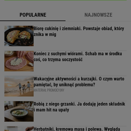
POPULARNE
NAJNOWSZE
Biorę cukinię i ziemniaki. Powstaje obiad, który
znika w mig
Koniec z suchymi wiórami. Schab ma w środku
coś, co trzyma soczystość
Wakacyjne aktywności a kurzajki. O czym warto
pamiętać, by uniknąć problemu?
MATERIAŁ PROMOCYJNY
Robią z niego grzanki. Ja dodaję jeden składnik
i mam hit na upały
Herbatniki, kremowa masa i polewa. Wygląda