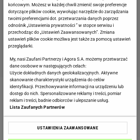
końcowym. Możesz w każdej chwili zmienić swoje preferencje
dotyczące plików cookie, wywołując narzędzie do zarządzania
twoimi preferencjami dot. przetwarzania danych poprzez
odnośnik „Ustawienia prywatności ” w stopce serwisu i
przechodząc do „Ustawień Zaawansowanych”. Zmiana
ustawień plików cookie możliwa jest także za pomocą ustawień
przeglądarki.
My, nasi Zaufani Partnerzy i Agora S.A. możemy przetwarzać
dane osobowe w następujących celach:
Użycie dokładnych danych geolokalizacyjnych. Aktywne
skanowanie charakterystyki urządzenia do celów
identyfikacji. Przechowywanie informacji na urządzeniu lub
Zalewa octowa do ryby – przepis
dostęp do nich. Spersonalizowane reklamy i treści, pomiar
reklam i treści, badnie odbiorców i ulepszanie usług.
W przepisie na zalewę bardzo ważne jest to, jak
Lista Zaufanych Partnerów
mocno octowa powinna być zalewa. Niektórzy lubią
silnie octowy smak, inni preferują delikatniejsze
USTAWIENIA ZAAWANSOWANE
zalewy. My podajemy przykładowe proporcje –