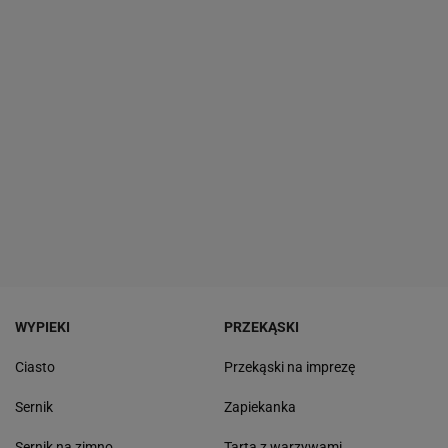
WYPIEKI
PRZEKĄSKI
Ciasto
Przekąski na imprezę
Sernik
Zapiekanka
Sernik na zimno
Tarta z warzywami