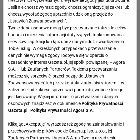
treści w nich wyświetlanych. Wyrażenie zgody jest dobrowolne.
Jeśli nie chcesz wyrazić zgody, chcesz ograniczyć jej zakres lub
chcesz wycofać zgodę uprzednio udzieloną przejdź do
„Ustawień Zaawansowanych”.
Twoje dane osobowe mogą być przetwarzane także do celów
badania i mierzenia informacji dotyczących funkcjonowania
serwisów i aplikacji lub łączone z danymi dot. świadczonych
Tobie usług. W określonych przypadkach przetwarzanie
danych nie wymaga zgody i odbywa się w oparciu o
uzasadniony interes Gazeta.pl, jej spółki powiązanej – Agora
S.A. – lub Zaufanych Partnerów. Takiemu przetwarzaniu
możesz się sprzeciwić, przechodząc do „Ustawień
Zaawansowanych” lub przez kontakt z administratorem – w
zależności od zakresu sprzeciwu i podmiotu, wobec którego
jest kierowany. Więcej informacji o przetwarzaniu danych
osobowych znajdziesz w dokumencie
Polityka Prywatności
Gazeta.pl
i
Polityka Prywatności Agora S.A.
Klikając „Akceptuję” wyrażasz też zgodę na zainstalowanie i
przechowywanie plików cookie Gazeta.pl sp. z o.o., jej
Zaufanych Partnerów i Agora S.A. na Twoim urządzeniu