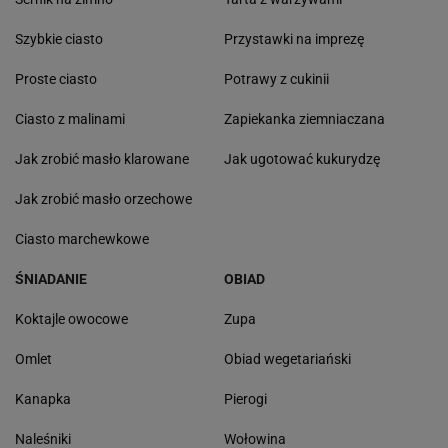
Szybkie ciasto
Przystawki na imprezę
Proste ciasto
Potrawy z cukinii
Ciasto z malinami
Zapiekanka ziemniaczana
Jak zrobić masło klarowane
Jak ugotować kukurydzę
Jak zrobić masło orzechowe
Ciasto marchewkowe
ŚNIADANIE
OBIAD
Koktajle owocowe
Zupa
Omlet
Obiad wegetariański
Kanapka
Pierogi
Naleśniki
Wołowina