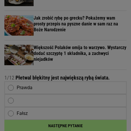
Jak zrobić rybę po grecku? Pokażemy wam
prosty przepis na pyszne danie w sam raz na
Boże Narodzenie
Większość Polaków omija to warzywo. Wystarczy
dodać szczyptę 1 składnika, a zachwyci
niejadków
1/12
Płetwal błękitny jest największą rybą świata.
Prawda
Fałsz
NASTĘPNE PYTANIE