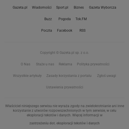
Gazeta.pl
Wiadomości
Sport.pl
Biznes
Gazeta Wyborcza
Buzz
Pogoda
Tok.FM
Poczta
Facebook
RSS
Copyright © Gazeta.pl sp. z o.o.
O Nas
Staże u nas
Reklama
Polityka prywatności
Wszystkie artykuły
Zasady korzystania z portalu
Zgłoś uwagi
Ustawienia prywatności
Właściciel niniejszego serwisu nie wyraża zgody na zwielokrotnianie ani inne
korzystanie z utworów rozpowszechnionych w tym serwisie, w celu
eksploracji tekstów i danych. Więcej informacji w
zastrzeżeniu dot. eksploracji tekstów i danych