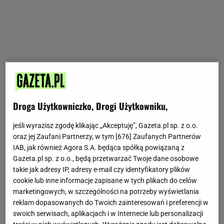
Zobacz wideo
Droga Użytkowniczko, Drogi Użytkowniku,
Ryba w
zalewie octowej
to także jedno z dań, które
jeśli wyrazisz zgodę klikając „Akceptuję”, Gazeta.pl sp. z o.o.
wielu z nas zapewne pamięta z czasów dzieciństwa
oraz jej Zaufani Partnerzy, w tym [
676
] Zaufanych Partnerów
i przyjęć, które odbywały się przed laty. W niektórych
IAB, jak również Agora S.A. będąca spółką powiązaną z
domach jest to już zapomniana potrawa. Może czas
Gazeta.pl sp. z o.o., będą przetwarzać Twoje dane osobowe
takie jak adresy IP, adresy e-mail czy identyfikatory plików
ją sobie odświeżyć? Jak zrobić zalewę octową do
cookie lub inne informacje zapisane w tych plikach do celów
ryb? Pomagamy, choć to wcale nie jest trudne
marketingowych, w szczególności na potrzeby wyświetlania
zadanie. Należy jednak pamiętać, że ryba powinna
reklam dopasowanych do Twoich zainteresowań i preferencji w
swoich serwisach, aplikacjach i w Internecie lub personalizacji
odstać około jednej doby przed podaniem.