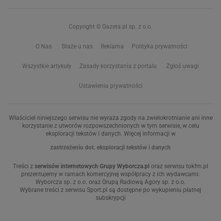
Copyright © Gazeta.pl sp. z o.o.
O Nas
Staże u nas
Reklama
Polityka prywatności
Wszystkie artykuły
Zasady korzystania z portalu
Zgłoś uwagi
Ustawienia prywatności
Właściciel niniejszego serwisu nie wyraża zgody na zwielokrotnianie ani inne
korzystanie z utworów rozpowszechnionych w tym serwisie, w celu
eksploracji tekstów i danych. Więcej informacji w
zastrzeżeniu dot. eksploracji tekstów i danych
Treści z
serwisów internetowych Grupy Wyborcza.pl
oraz serwisu tokfm.pl
prezentujemy w ramach komercyjnej współpracy z ich wydawcami:
Wyborcza sp. z o.o. oraz Grupą Radiową Agory sp. z o.o.
Wybrane treści z serwisu Sport.pl są dostępne po wykupieniu płatnej
subskrypcji