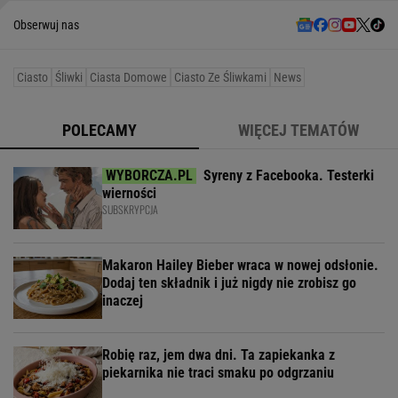
Obserwuj nas
Ciasto
Śliwki
Ciasta Domowe
Ciasto Ze Śliwkami
News
POLECAMY
WIĘCEJ TEMATÓW
Syreny z Facebooka. Testerki
wierności
SUBSKRYPCJA
Makaron Hailey Bieber wraca w nowej odsłonie.
Dodaj ten składnik i już nigdy nie zrobisz go
inaczej
Robię raz, jem dwa dni. Ta zapiekanka z
piekarnika nie traci smaku po odgrzaniu