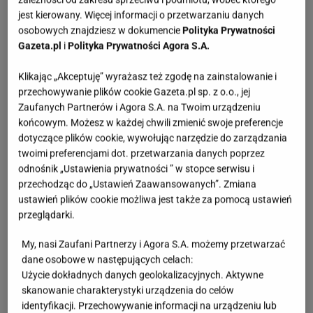
1 szklanka cukru,
jest kierowany. Więcej informacji o przetwarzaniu danych
osobowych znajdziesz w dokumencie
Polityka Prywatności
1 zapach waniliowy lub cukier waniliowy,
Gazeta.pl
i
Polityka Prywatności Agora S.A.
2 szklanki mąki pszennej,
Klikając „Akceptuję” wyrażasz też zgodę na zainstalowanie i
przechowywanie plików cookie Gazeta.pl sp. z o.o., jej
1 łyżeczka proszku do pieczenia.
Zaufanych Partnerów i Agora S.A. na Twoim urządzeniu
końcowym. Możesz w każdej chwili zmienić swoje preferencje
dotyczące plików cookie, wywołując narzędzie do zarządzania
Zobacz wideo
twoimi preferencjami dot. przetwarzania danych poprzez
odnośnik „Ustawienia prywatności ” w stopce serwisu i
przechodząc do „Ustawień Zaawansowanych”. Zmiana
Ciasto ze śliwkami na oleju. Przygotowanie:
ustawień plików cookie możliwa jest także za pomocą ustawień
przeglądarki.
Przepis na ciasto ze śliwkami na oleju jest prosty.
Żeby zapamiętać wszystkie składniki, warto
My, nasi Zaufani Partnerzy i Agora S.A. możemy przetwarzać
dane osobowe w następujących celach:
podzielić je na suche i mokre. To może wydawać się
Użycie dokładnych danych geolokalizacyjnych. Aktywne
śmieszne, ale tak zdecydowanie łatwiej zapamiętać
skanowanie charakterystyki urządzenia do celów
wszystkie niezbędne produkty.
identyfikacji. Przechowywanie informacji na urządzeniu lub