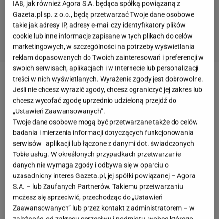
IAB, jak również Agora S.A. będąca spółką powiązaną z
Gazeta.pl sp. z o.o., będą przetwarzać Twoje dane osobowe
takie jak adresy IP, adresy e-mail czy identyfikatory plików
cookie lub inne informacje zapisane w tych plikach do celów
marketingowych, w szczególności na potrzeby wyświetlania
reklam dopasowanych do Twoich zainteresowań i preferencji w
swoich serwisach, aplikacjach i w Internecie lub personalizacji
treści w nich wyświetlanych. Wyrażenie zgody jest dobrowolne.
Ciasto ze śliwkami na oleju
Jeśli nie chcesz wyrazić zgody, chcesz ograniczyć jej zakres lub
chcesz wycofać zgodę uprzednio udzieloną przejdź do
Ciasto ucierane ze śliwkami. Składniki mokre:
„Ustawień Zaawansowanych”.
Twoje dane osobowe mogą być przetwarzane także do celów
badania i mierzenia informacji dotyczących funkcjonowania
4 jajka całe,
serwisów i aplikacji lub łączone z danymi dot. świadczonych
Tobie usług. W określonych przypadkach przetwarzanie
5 łyżek oleju,
danych nie wymaga zgody i odbywa się w oparciu o
uzasadniony interes Gazeta.pl, jej spółki powiązanej – Agora
1 kg śliwek.
S.A. – lub Zaufanych Partnerów. Takiemu przetwarzaniu
możesz się sprzeciwić, przechodząc do „Ustawień
Ciasto ucierane ze śliwkami. Składniki suche:
Zaawansowanych” lub przez kontakt z administratorem – w
zależności od zakresu sprzeciwu i podmiotu, wobec którego