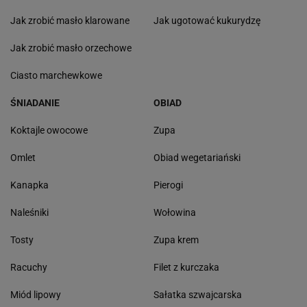
Jak zrobić masło klarowane
Jak ugotować kukurydzę
Jak zrobić masło orzechowe
Ciasto marchewkowe
ŚNIADANIE
OBIAD
Koktajle owocowe
Zupa
Omlet
Obiad wegetariański
Kanapka
Pierogi
Naleśniki
Wołowina
Tosty
Zupa krem
Racuchy
Filet z kurczaka
Miód lipowy
Sałatka szwajcarska