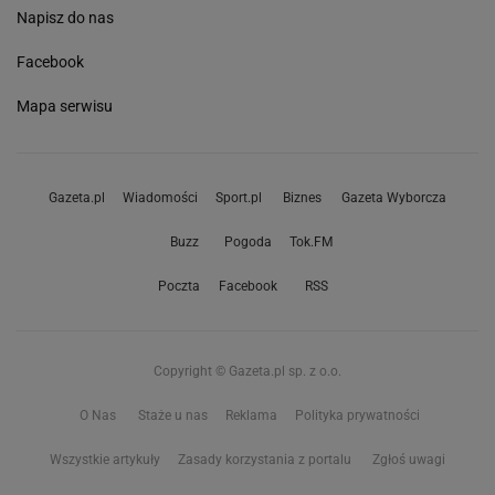
Napisz do nas
Facebook
Mapa serwisu
Gazeta.pl
Wiadomości
Sport.pl
Biznes
Gazeta Wyborcza
Buzz
Pogoda
Tok.FM
Poczta
Facebook
RSS
Copyright © Gazeta.pl sp. z o.o.
O Nas
Staże u nas
Reklama
Polityka prywatności
Wszystkie artykuły
Zasady korzystania z portalu
Zgłoś uwagi