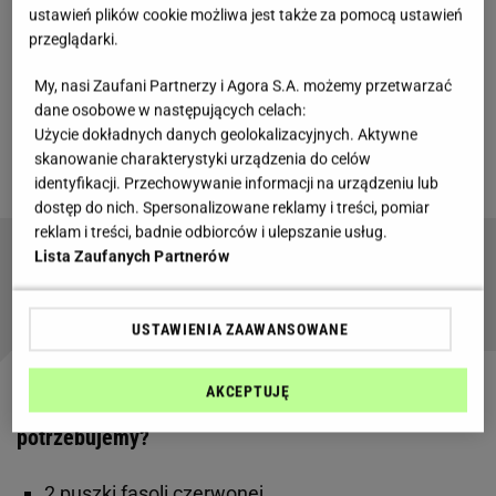
Brownie z fasoli jest bardzo proste w przygotowaniu
ustawień plików cookie możliwa jest także za pomocą ustawień
i niemal zawsze wychodzi idealnie. Przepis nie
przeglądarki.
zawiera mąki ani mleka, jednak wychodzi idealnie
My, nasi Zaufani Partnerzy i Agora S.A. możemy przetwarzać
zbite i wilgotne. Odpowiednie proporcje gwarantują,
dane osobowe w następujących celach:
że smak
warzywa
nie będzie wcale wyczuwalny,
Użycie dokładnych danych geolokalizacyjnych. Aktywne
skanowanie charakterystyki urządzenia do celów
dzięki czemu jest to idealny
deser
dla całej rodziny.
identyfikacji. Przechowywanie informacji na urządzeniu lub
dostęp do nich. Spersonalizowane reklamy i treści, pomiar
reklam i treści, badnie odbiorców i ulepszanie usług.
Lista Zaufanych Partnerów
Ciasto jogurtowe z owocami błyskawiczny
przepis na letni deser
USTAWIENIA ZAAWANSOWANE
AKCEPTUJĘ
Brownie z fasoli bez mąki i mleka - czego
potrzebujemy?
2 puszki fasoli czerwonej,