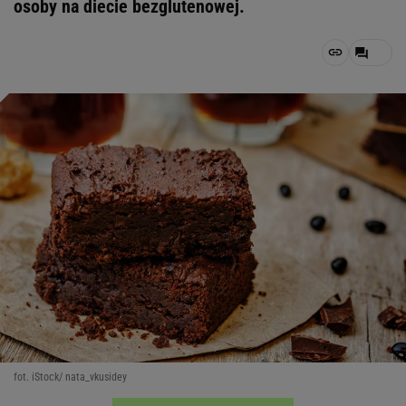
osoby na diecie bezglutenowej.
fot. iStock/ nata_vkusidey