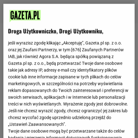
Droga Użytkowniczko, Drogi Użytkowniku,
Więcej przepisów znajdziesz na stronie głównej
jeśli wyrazisz zgodę klikając „Akceptuję”, Gazeta.pl sp. z o.o.
Gazeta.pl
oraz jej Zaufani Partnerzy, w tym [
676
] Zaufanych Partnerów
IAB, jak również Agora S.A. będąca spółką powiązaną z
Gazeta.pl sp. z o.o., będą przetwarzać Twoje dane osobowe
takie jak adresy IP, adresy e-mail czy identyfikatory plików
cookie lub inne informacje zapisane w tych plikach do celów
marketingowych, w szczególności na potrzeby wyświetlania
reklam dopasowanych do Twoich zainteresowań i preferencji w
swoich serwisach, aplikacjach i w Internecie lub personalizacji
treści w nich wyświetlanych. Wyrażenie zgody jest dobrowolne.
Jeśli nie chcesz wyrazić zgody, chcesz ograniczyć jej zakres lub
chcesz wycofać zgodę uprzednio udzieloną przejdź do
„Ustawień Zaawansowanych”.
Twoje dane osobowe mogą być przetwarzane także do celów
badania i mierzenia informacji dotyczących funkcjonowania