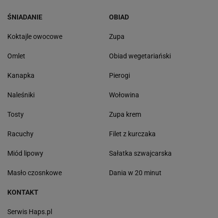
ŚNIADANIE
OBIAD
Koktajle owocowe
Zupa
Omlet
Obiad wegetariański
Kanapka
Pierogi
Naleśniki
Wołowina
Tosty
Zupa krem
Racuchy
Filet z kurczaka
Miód lipowy
Sałatka szwajcarska
Masło czosnkowe
Dania w 20 minut
KONTAKT
Serwis Haps.pl