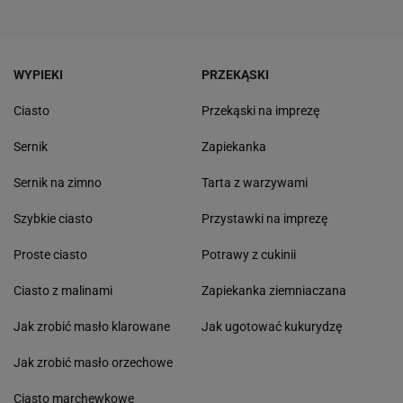
WYPIEKI
PRZEKĄSKI
Ciasto
Przekąski na imprezę
Sernik
Zapiekanka
Sernik na zimno
Tarta z warzywami
Szybkie ciasto
Przystawki na imprezę
Proste ciasto
Potrawy z cukinii
Ciasto z malinami
Zapiekanka ziemniaczana
Jak zrobić masło klarowane
Jak ugotować kukurydzę
Jak zrobić masło orzechowe
Ciasto marchewkowe