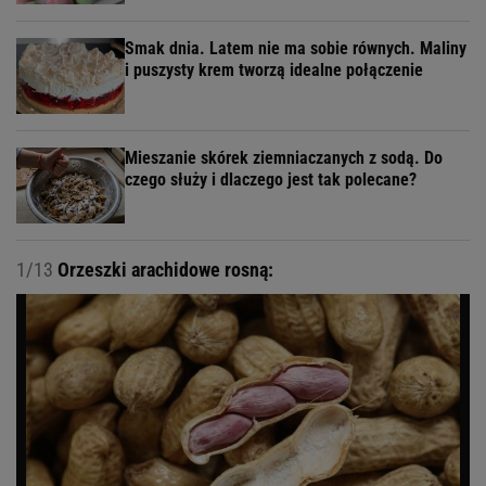
Smak dnia. Latem nie ma sobie równych. Maliny
i puszysty krem tworzą idealne połączenie
Mieszanie skórek ziemniaczanych z sodą. Do
czego służy i dlaczego jest tak polecane?
1/13
Orzeszki arachidowe rosną: