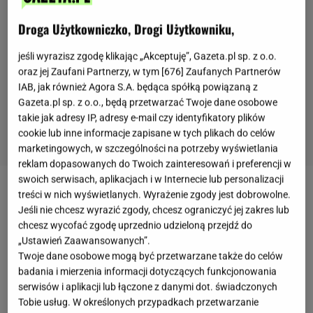
Droga Użytkowniczko, Drogi Użytkowniku,
jeśli wyrazisz zgodę klikając „Akceptuję”, Gazeta.pl sp. z o.o.
oraz jej Zaufani Partnerzy, w tym [
676
] Zaufanych Partnerów
IAB, jak również Agora S.A. będąca spółką powiązaną z
Gazeta.pl sp. z o.o., będą przetwarzać Twoje dane osobowe
takie jak adresy IP, adresy e-mail czy identyfikatory plików
cookie lub inne informacje zapisane w tych plikach do celów
marketingowych, w szczególności na potrzeby wyświetlania
reklam dopasowanych do Twoich zainteresowań i preferencji w
swoich serwisach, aplikacjach i w Internecie lub personalizacji
treści w nich wyświetlanych. Wyrażenie zgody jest dobrowolne.
Kiełki rzodkiewki
charakteryzują się lekko ostrawym
Jeśli nie chcesz wyrazić zgody, chcesz ograniczyć jej zakres lub
smakiem oraz intrygującym połączeniem barw,
chcesz wycofać zgodę uprzednio udzieloną przejdź do
dzięki czemu idealnie nadają się do dekoracji wielu
„Ustawień Zaawansowanych”.
Twoje dane osobowe mogą być przetwarzane także do celów
potraw. Poza walorami estetycznymi i smakowymi
badania i mierzenia informacji dotyczących funkcjonowania
są również bardzo zdrowe i warto włączyć je do
serwisów i aplikacji lub łączone z danymi dot. świadczonych
swojej diety. Jak hodować kiełki rzodkiewki
Tobie usług. W określonych przypadkach przetwarzanie