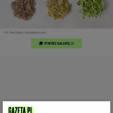
Fot. Inna Dodor / istockphoto.com
OTWÓRZ GALERIĘ
(3)