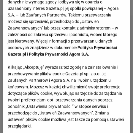
samodzielnie? Dlaczego warto? Sprawdzamy.
danych nie wymaga zgody i odbywa się w oparciu o
uzasadniony interes Gazeta.pl, jej spółki powiązanej – Agora
S.A. – lub Zaufanych Partnerów. Takiemu przetwarzaniu
możesz się sprzeciwić, przechodząc do „Ustawień
Zaawansowanych” lub przez kontakt z administratorem – w
zależności od zakresu sprzeciwu i podmiotu, wobec którego
jest kierowany. Więcej informacji o przetwarzaniu danych
osobowych znajdziesz w dokumencie
Polityka Prywatności
Gazeta.pl
i
Polityka Prywatności Agora S.A.
Klikając „Akceptuję” wyrażasz też zgodę na zainstalowanie i
przechowywanie plików cookie Gazeta.pl sp. z o.o., jej
Zaufanych Partnerów i Agora S.A. na Twoim urządzeniu
końcowym. Możesz w każdej chwili zmienić swoje preferencje
dotyczące plików cookie, wywołując narzędzie do zarządzania
twoimi preferencjami dot. przetwarzania danych poprzez
odnośnik „Ustawienia prywatności ” w stopce serwisu i
przechodząc do „Ustawień Zaawansowanych”. Zmiana
ustawień plików cookie możliwa jest także za pomocą ustawień
przeglądarki.