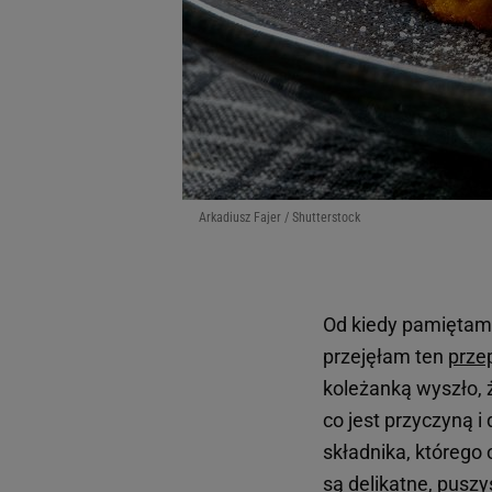
Arkadiusz Fajer / Shutterstock
Od kiedy pamiętam
przejęłam ten
prze
koleżanką wyszło, ż
co jest przyczyną i
składnika, którego
są delikatne, puszys