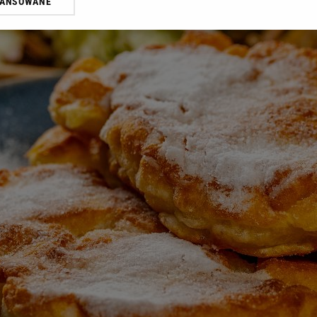
WANSOWANE
żasz też zgodę na zainstalowanie i przechowywanie plików cookie Gazeta.p
gora S.A. na Twoim urządzeniu końcowym. Możesz w każdej chwili zmien
 wywołując narzędzie do zarządzania twoimi preferencjami dot. przetw
ywatności ” w stopce serwisu i przechodząc do „Ustawień Zaawansowan
st także za pomocą ustawień przeglądarki.
rzy i Agora S.A. możemy przetwarzać dane osobowe w następujących cel
 geolokalizacyjnych. Aktywne skanowanie charakterystyki urządzenia do
 na urządzeniu lub dostęp do nich. Spersonalizowane reklamy i treści, p
zanie usług.
Lista Zaufanych Partnerów