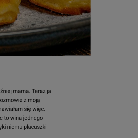
óźniej mama. Teraz ja
w rozmowie z moją
anawiałam się więc,
że to wina jednego
ęki niemu placuszki