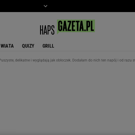
ZIECKO
MOTO
ŚWIATA
QUIZY
GRILL
Puszyste, delikatne i wyglądają jak obłoczek. Dodałam do nich ten napój i od razu st