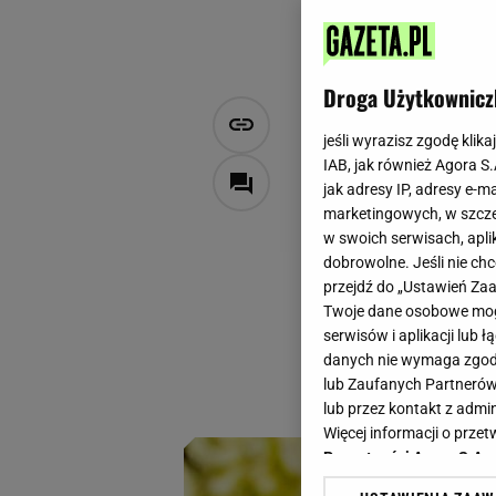
Droga Użytkownicz
Puszyste, d
jeśli wyrazisz zgodę klika
nich ten nap
IAB, jak również Agora S
jak adresy IP, adresy e-m
marketingowych, w szcze
Aleksandra Szponar
w swoich serwisach, aplik
1 sierpnia 2024, 07:30
dobrowolne. Jeśli nie ch
przejdź do „Ustawień Z
Placki są bardzo p
Twoje dane osobowe mogą
Wyróżnia się te zr
serwisów i aplikacji lub
podkręcenie smaku 
danych nie wymaga zgody 
lub Zaufanych Partnerów
zmienią strukturę 
lub przez kontakt z admi
Więcej informacji o prz
Prywatności Agora S.A.