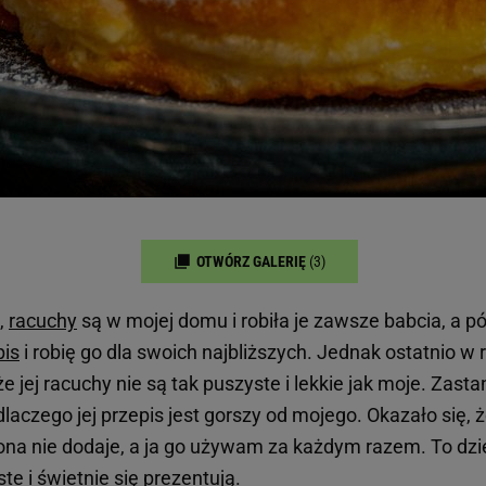
OTWÓRZ GALERIĘ
(3)
,
racuchy
są w mojej domu i robiła je zawsze babcia, a p
pis
i robię go dla swoich najbliższych. Jednak ostatnio 
e jej racuchy nie są tak puszyste i lekkie jak moje. Zast
 dlaczego jej przepis jest gorszy od mojego. Okazało się, 
 ona nie dodaje, a ja go używam za każdym razem. To dzi
te i świetnie się prezentują.