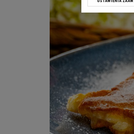
USTAWIENIA ZAA
Klikając „Akceptuję” wyra
Zaufanych Partnerów i A
dotyczące plików cookie,
odnośnik „Ustawienia pr
plików cookie możliwa je
My, nasi Zaufani Partne
Użycie dokładnych danych
Przechowywanie informacji
badnie odbiorców i uleps