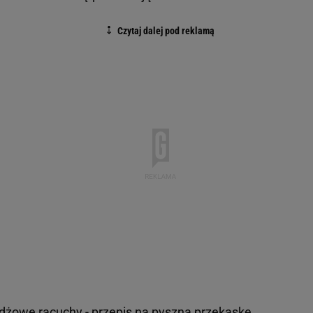
dżowe racuchy - przepis na pyszną przekąskę