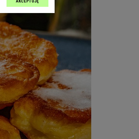
AKCEPTUJĘ
l sp. z o.o., jej
ić swoje preferencje
arzania danych poprzez
ych”. Zmiana ustawień
ach:
 celów identyfikacji.
omiar reklam i treści,