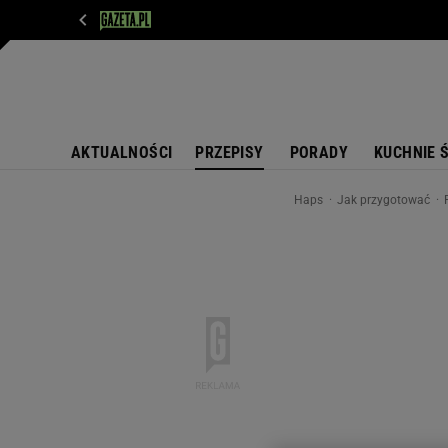
WIADOMOŚCI
NEXT
SPORT
PLOTEK
D
AKTUALNOŚCI
PRZEPISY
PORADY
KUCHNIE 
Haps
Jak przygotować