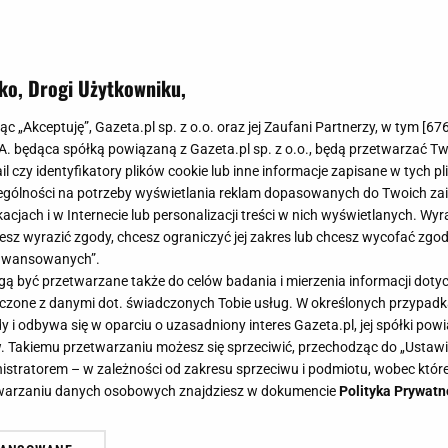
ko, Drogi Użytkowniku,
elikatne i wyglądają jak obłoczek.
jąc „Akceptuję”, Gazeta.pl sp. z o.o. oraz jej Zaufani Partnerzy, w tym [
67
ój i od razu stały się lepsze
.A. będąca spółką powiązaną z Gazeta.pl sp. z o.o., będą przetwarzać T
ail czy identyfikatory plików cookie lub inne informacje zapisane w tych p
gólności na potrzeby wyświetlania reklam dopasowanych do Twoich zain
acjach i w Internecie lub personalizacji treści w nich wyświetlanych. Wyr
cesz wyrazić zgody, chcesz ograniczyć jej zakres lub chcesz wycofać zgo
aawansowanych”.
opularne w kuchni polskiej i można je zrobić na wiele 
 być przetwarzane także do celów badania i mierzenia informacji dot
obione na słodko, jak i w sposób wytrawny. Dziś pokaż
 łączone z danymi dot. świadczonych Tobie usług. W określonych przypad
słodkich placuszków. Wystarczy tylko butelka tego nap
i odbywa się w oparciu o uzasadniony interes Gazeta.pl, jej spółki powi
. Takiemu przetwarzaniu możesz się sprzeciwić, przechodząc do „Ust
i smak.
nistratorem – w zależności od zakresu sprzeciwu i podmiotu, wobec które
etwarzaniu danych osobowych znajdziesz w dokumencie
Polityka Prywatn