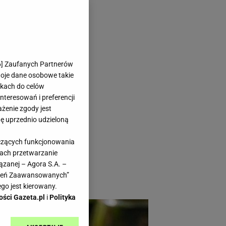
 Dodałam do
6
] Zaufanych Partnerów
woje dane osobowe takie
likach do celów
teresowań i preferencji
ażenie zgody jest
dę uprzednio udzieloną
różnych sposobów.
yczących funkcjonowania
emy metodę na
kach przetwarzanie
oju, a całkowicie
ązanej – Agora S.A. –
awień Zaawansowanych”
go jest kierowany.
ości Gazeta.pl
i
Polityka