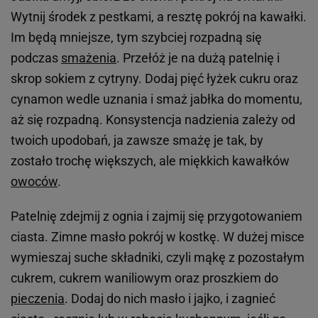
Wytnij środek z pestkami, a resztę pokrój na kawałki.
Im będą mniejsze, tym szybciej rozpadną się
podczas
smażenia
. Przełóż je na dużą patelnię i
skrop sokiem z cytryny. Dodaj pięć łyżek cukru oraz
cynamon wedle uznania i smaż jabłka do momentu,
aż się rozpadną. Konsystencja nadzienia zależy od
twoich upodobań, ja zawsze smażę je tak, by
zostało trochę większych, ale miękkich kawałków
owoców
.
Patelnię zdejmij z ognia i zajmij się przygotowaniem
ciasta. Zimne masło pokrój w kostkę. W dużej misce
wymieszaj suche składniki, czyli mąkę z pozostałym
cukrem, cukrem waniliowym oraz proszkiem do
pieczenia
. Dodaj do nich masło i jajko, i zagnieć