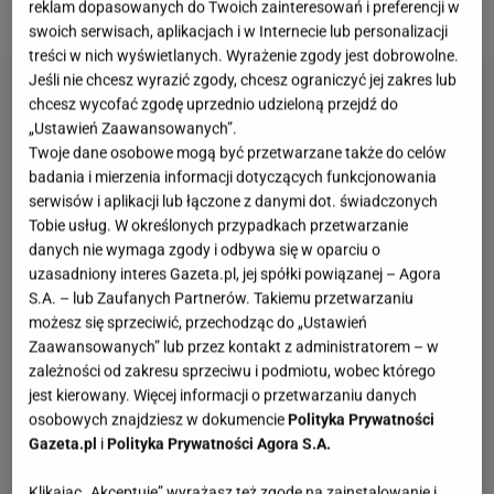
przyjemnością.
reklam dopasowanych do Twoich zainteresowań i preferencji w
swoich serwisach, aplikacjach i w Internecie lub personalizacji
treści w nich wyświetlanych. Wyrażenie zgody jest dobrowolne.
Jeśli nie chcesz wyrazić zgody, chcesz ograniczyć jej zakres lub
chcesz wycofać zgodę uprzednio udzieloną przejdź do
„Ustawień Zaawansowanych”.
Twoje dane osobowe mogą być przetwarzane także do celów
badania i mierzenia informacji dotyczących funkcjonowania
serwisów i aplikacji lub łączone z danymi dot. świadczonych
Tobie usług. W określonych przypadkach przetwarzanie
danych nie wymaga zgody i odbywa się w oparciu o
uzasadniony interes Gazeta.pl, jej spółki powiązanej – Agora
S.A. – lub Zaufanych Partnerów. Takiemu przetwarzaniu
możesz się sprzeciwić, przechodząc do „Ustawień
Zaawansowanych” lub przez kontakt z administratorem – w
zależności od zakresu sprzeciwu i podmiotu, wobec którego
jest kierowany. Więcej informacji o przetwarzaniu danych
osobowych znajdziesz w dokumencie
Polityka Prywatności
Gazeta.pl
i
Polityka Prywatności Agora S.A.
Klikając „Akceptuję” wyrażasz też zgodę na zainstalowanie i