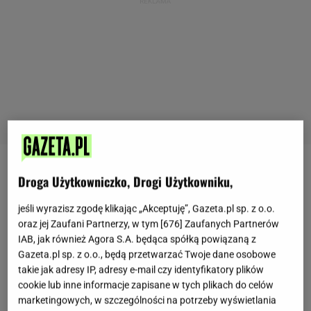
Szarlotkę uwielbiałam od dziecka i doskonale
Droga Użytkowniczko, Drogi Użytkowniku,
pamiętam, gdy po raz pierwszy upiekłam to ciasto
jeśli wyrazisz zgodę klikając „Akceptuję”, Gazeta.pl sp. z o.o.
jako dorosła osoba. Wróciły wspomnienia z
oraz jej Zaufani Partnerzy, w tym [
676
] Zaufanych Partnerów
rodzinnych spotkań imieninowych i świąt, podczas
IAB, jak również Agora S.A. będąca spółką powiązaną z
których jej słodko-kwaśny smak zawsze mi
Gazeta.pl sp. z o.o., będą przetwarzać Twoje dane osobowe
takie jak adresy IP, adresy e-mail czy identyfikatory plików
towarzyszył. Od tamtej pory robiłam szarlotkę już
cookie lub inne informacje zapisane w tych plikach do celów
wielokrotnie i zawsze wracam do niej z
marketingowych, w szczególności na potrzeby wyświetlania