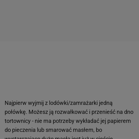
Najpierw wyjmij z lodówki/zamrażarki jedną
połówkę. Możesz ją rozwałkować i przenieść na dno
tortownicy - nie ma potrzeby wykładać jej papierem
do pieczenia lub smarować masłem, bo
wystarczająco dużo
masła
jest już w cieście.