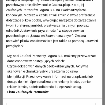
przechowywanie plików cookie Gazeta.pl sp. z o.o., jej
Zaufanych Partnerów i Agora S.A. na Twoim urządzeniu
końcowym. Możesz w każdej chwili zmienić swoje preferencje
dotyczące plików cookie, wywołując narzędzie do zarządzania
twoimi preferencjami dot. przetwarzania danych poprzez
odnośnik „Ustawienia prywatności ” w stopce serwisu i
przechodząc do „Ustawień Zaawansowanych”. Zmiana
ustawień plików cookie możliwa jest także za pomocą ustawień
przeglądarki.
My, nasi Zaufani Partnerzy i Agora S.A. możemy przetwarzać
dane osobowe w następujących celach:
Użycie dokładnych danych geolokalizacyjnych. Aktywne
skanowanie charakterystyki urządzenia do celów
Zobacz wideo
Zobacz też nasz pyszny przepis na
identyfikacji. Przechowywanie informacji na urządzeniu lub
kremowy sernik dyniowy
dostęp do nich. Spersonalizowane reklamy i treści, pomiar
reklam i treści, badnie odbiorców i ulepszanie usług.
Lista Zaufanych Partnerów
To ciasto proste i dość szybkie do zrobienia.
Zdecydowanie najbardziej czasochłonne jest