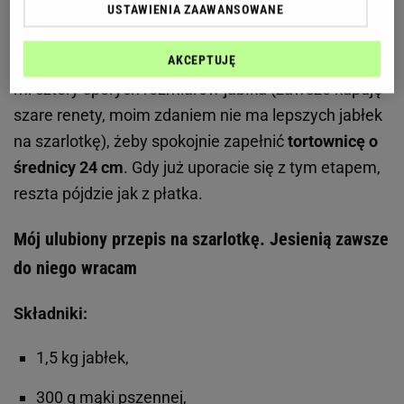
obieranie i krojenie jabłek, ale i na to mam sposób:
USTAWIENIA ZAAWANSOWANE
wybieram jak największe owoce, które obiera się
AKCEPTUJĘ
znacznie szybciej i wygodniej. Ostatnio wystarczyły
mi cztery sporych rozmiarów jabłka (zawsze kupuję
szare renety, moim zdaniem nie ma lepszych jabłek
na szarlotkę), żeby spokojnie zapełnić
tortownicę o
średnicy 24 cm
. Gdy już uporacie się z tym etapem,
reszta pójdzie jak z płatka.
Mój ulubiony przepis na szarlotkę. Jesienią zawsze
do niego wracam
Składniki:
1,5 kg jabłek,
300 g mąki pszennej,