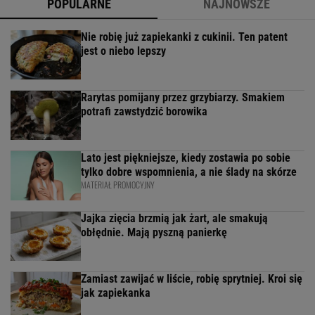
POPULARNE
NAJNOWSZE
Nie robię już zapiekanki z cukinii. Ten patent
jest o niebo lepszy
Rarytas pomijany przez grzybiarzy. Smakiem
potrafi zawstydzić borowika
Lato jest piękniejsze, kiedy zostawia po sobie
tylko dobre wspomnienia, a nie ślady na skórze
MATERIAŁ PROMOCYJNY
Jajka zięcia brzmią jak żart, ale smakują
obłędnie. Mają pyszną panierkę
Zamiast zawijać w liście, robię sprytniej. Kroi się
jak zapiekanka