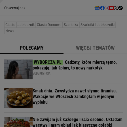
Obserwuj nas
Ciasto
Jabłecznik
Ciasta Domowe
Szarlotka
Szarlotki I Jabłeczniki
News
POLECAMY
WIĘCEJ TEMATÓW
Gadżety, które mierzą tętno,
pokazują, jak śpimy, to nowy narkotyk
SUBSKRYPCJA
Smak dnia. Zawstydza nawet słynne tiramisu.
Wakacje we Włoszech zamknęłam w jednym
wypieku
Nie zawijam już każdego liścia osobno. Układam
warstwy i mam obiad jak klasyczne gołąbki