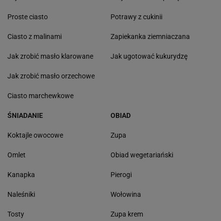
Proste ciasto
Potrawy z cukinii
Ciasto z malinami
Zapiekanka ziemniaczana
Jak zrobić masło klarowane
Jak ugotować kukurydzę
Jak zrobić masło orzechowe
Ciasto marchewkowe
ŚNIADANIE
OBIAD
Koktajle owocowe
Zupa
Omlet
Obiad wegetariański
Kanapka
Pierogi
Naleśniki
Wołowina
Tosty
Zupa krem