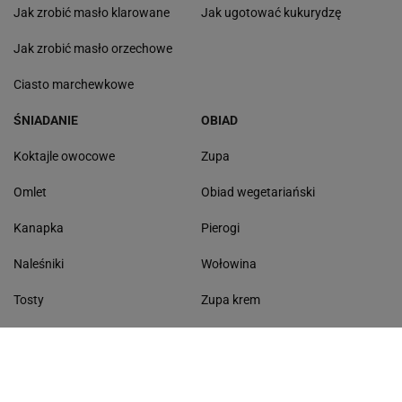
Jak zrobić masło klarowane
Jak ugotować kukurydzę
Jak zrobić masło orzechowe
Ciasto marchewkowe
ŚNIADANIE
OBIAD
Koktajle owocowe
Zupa
Omlet
Obiad wegetariański
Kanapka
Pierogi
Naleśniki
Wołowina
Tosty
Zupa krem
Racuchy
Filet z kurczaka
Miód lipowy
Sałatka szwajcarska