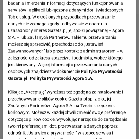
ją jednak trochę urozmaicić.
badania i mierzenia informacji dotyczących funkcjonowania
serwisów i aplikacji lub łączone z danymi dot. świadczonych
Tobie usług. W określonych przypadkach przetwarzanie
danych nie wymaga zgody i odbywa się w oparciu o
uzasadniony interes Gazeta.pl, jej spółki powiązanej – Agora
S.A. – lub Zaufanych Partnerów. Takiemu przetwarzaniu
możesz się sprzeciwić, przechodząc do „Ustawień
Zaawansowanych” lub przez kontakt z administratorem – w
zależności od zakresu sprzeciwu i podmiotu, wobec którego
jest kierowany. Więcej informacji o przetwarzaniu danych
osobowych znajdziesz w dokumencie
Polityka Prywatności
Gazeta.pl
i
Polityka Prywatności Agora S.A.
Klikając „Akceptuję” wyrażasz też zgodę na zainstalowanie i
przechowywanie plików cookie Gazeta.pl sp. z o.o., jej
Zaufanych Partnerów i Agora S.A. na Twoim urządzeniu
końcowym. Możesz w każdej chwili zmienić swoje preferencje
dotyczące plików cookie, wywołując narzędzie do zarządzania
twoimi preferencjami dot. przetwarzania danych poprzez
odnośnik „Ustawienia prywatności ” w stopce serwisu i