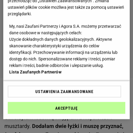
przechodząc do „Ustawień Zaawansowanych”. Zmiana
ustawień plików cookie możliwa jest także za pomocą ustawień
przeglądarki.
My, nasi Zaufani Partnerzy i Agora S.A. możemy przetwarzać
dane osobowe w następujących celach:
Użycie dokładnych danych geolokalizacyjnych. Aktywne
skanowanie charakterystyki urządzenia do celów
identyfikacji. Przechowywanie informacji na urządzeniu lub
dostęp do nich. Spersonalizowane reklamy i treści, pomiar
reklam i treści, badnie odbiorców i ulepszanie usług.
Lista Zaufanych Partnerów
Zobacz wideo
Pomidorowa zapiekanka z zupek
USTAWIENIA ZAAWANSOWANE
chińskich, pieczona w puszce po pomidorach
AKCEPTUJĘ
Otworzyłam lodówkę i wyjęłam z niej słoiczek
musztardy.
Dodałam dwie łyżki i muszę przyznać,