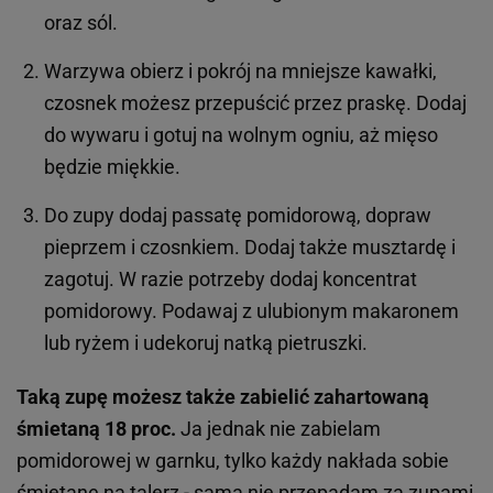
oraz sól.
Warzywa obierz i pokrój na mniejsze kawałki,
czosnek możesz przepuścić przez praskę. Dodaj
do wywaru i gotuj na wolnym ogniu, aż mięso
będzie miękkie.
Do zupy dodaj passatę pomidorową, dopraw
pieprzem i czosnkiem. Dodaj także musztardę i
zagotuj. W razie potrzeby dodaj koncentrat
pomidorowy. Podawaj z ulubionym makaronem
lub ryżem i udekoruj natką pietruszki.
Taką zupę możesz także zabielić zahartowaną
śmietaną 18 proc.
Ja jednak nie zabielam
pomidorowej w garnku, tylko każdy nakłada sobie
śmietanę na talerz - sama nie przepadam za zupami