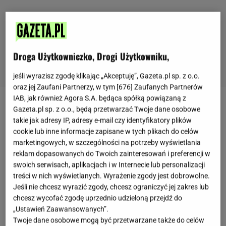
Droga Użytkowniczko, Drogi Użytkowniku,
jeśli wyrazisz zgodę klikając „Akceptuję”, Gazeta.pl sp. z o.o.
oraz jej Zaufani Partnerzy, w tym [
676
] Zaufanych Partnerów
IAB, jak również Agora S.A. będąca spółką powiązaną z
Zupa pomidorowa to jeden z tych
obiadów
, który
Gazeta.pl sp. z o.o., będą przetwarzać Twoje dane osobowe
takie jak adresy IP, adresy e-mail czy identyfikatory plików
niemal każdy ma w swoim repertuarze. Smakuje w
cookie lub inne informacje zapisane w tych plikach do celów
zasadzie wszystkim i jest idealny, gdy nie wiemy, co
marketingowych, w szczególności na potrzeby wyświetlania
zaserwować bliskim, żeby ich zadowolić i porządnie
reklam dopasowanych do Twoich zainteresowań i preferencji w
swoich serwisach, aplikacjach i w Internecie lub personalizacji
nakarmić. To także jeden z najczęściej
treści w nich wyświetlanych. Wyrażenie zgody jest dobrowolne.
serwowanych
obiad
ów w poniedziałki i po różnych
Jeśli nie chcesz wyrazić zgody, chcesz ograniczyć jej zakres lub
świętach, kiedy rosół w magiczny sposób zamienia
chcesz wycofać zgodę uprzednio udzieloną przejdź do
„Ustawień Zaawansowanych”.
się w pomidorówkę.
Jakiś czas temu postanowiłam
Twoje dane osobowe mogą być przetwarzane także do celów