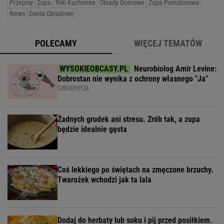
Przepisy
Zupa
Triki Kuchenne
Obiady Domowe
Zupa Pomidorowa
News
Dania Obiadowe
POLECAMY
WIĘCEJ TEMATÓW
Neurobiolog Amir Levine:
Dobrostan nie wynika z ochrony własnego "Ja"
SUBSKRYPCJA
Żadnych grudek ani stresu. Zrób tak, a zupa
będzie idealnie gęsta
Coś lekkiego po świętach na zmęczone brzuchy.
Twarożek wchodzi jak ta lala
Dodaj do herbaty lub soku i pij przed posiłkiem.