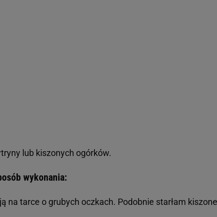
,
ytryny lub kiszonych ogórków.
posób wykonania:
ą na tarce o grubych oczkach. Podobnie starłam kiszon