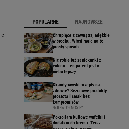
POPULARNE
NAJNOWSZE
ie
Chrupiące z zewnątrz, miękkie
w środku. Włosi mają na to
prosty sposób
Nie robię już zapiekanki z
cukinii. Ten patent jest o
niebo lepszy
Skandynawski przepis na
zdrowie? Sezonowe produkty,
prostota i smak bez
kompromisów
MATERIAŁ PROMOCYJNY
Pokroiłam kultowe wafelki i
dodałam do kremu. Teraz
wszyscy chcą przepis