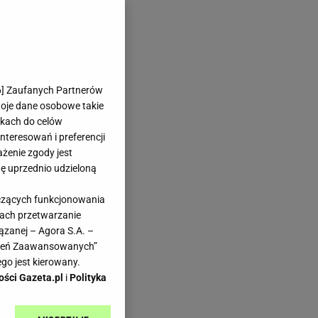
6
] Zaufanych Partnerów
woje dane osobowe takie
likach do celów
teresowań i preferencji
ażenie zgody jest
dę uprzednio udzieloną
yczących funkcjonowania
kach przetwarzanie
ązanej – Agora S.A. –
awień Zaawansowanych”
go jest kierowany.
ości Gazeta.pl
i
Polityka
 a