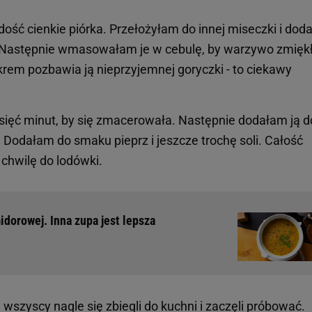
dość cienkie piórka. Przełożyłam do innej miseczki i dod
u. Następnie wmasowałam je w cebulę, by warzywo zmięk
krem pozbawia ją nieprzyjemnej goryczki - to ciekawy
sięć minut, by się zmacerowała. Następnie dodałam ją d
 Dodałam do smaku pieprz i jeszcze trochę soli. Całość
chwilę do lodówki.
idorowej. Inna zupa jest lepsza
wszyscy nagle się zbiegli do kuchni i zaczęli próbować.