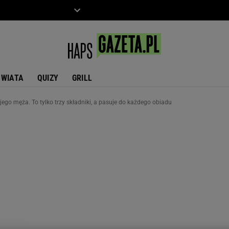
ZIECKO
MOTO
ŚWIATA
QUIZY
GRILL
go męża. To tylko trzy składniki, a pasuje do każdego obiadu