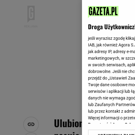
Droga Użytkownicz
jeśli wyrazisz zgodę klika
IAB, jak również Agora S
jak adresy IP, adresy e-m
marketingowych, w szcze
w swoich serwisach, aplik
dobrowolne. Jeśli nie ch
przejdź do „Ustawień Z
Twoje dane osobowe mogą
serwisów i aplikacji lub
danych nie wymaga zgody 
lub Zaufanych Partnerów
lub przez kontakt z admi
Więcej informacji o prz
Ulubiona surówka moj
Prywatności Agora S.A.