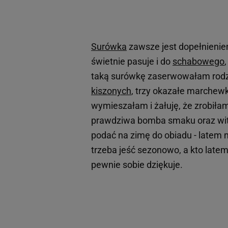
Surówka
zawsze jest dopełnien
świetnie pasuje i do
schabowego
taką surówkę zaserwowałam rodzin
kiszonych
, trzy okazałe marchewk
wymieszałam i żałuję, że zrobiła
prawdziwa bomba smaku oraz wit
podać na zimę do obiadu - latem ni
trzeba jeść sezonowo, a kto late
pewnie sobie dziękuje.