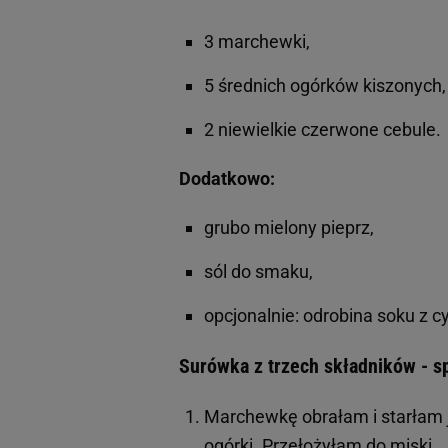
3 marchewki,
5 średnich ogórków kiszonych
2 niewielkie czerwone cebule.
Dodatkowo:
grubo mielony pieprz,
sól do smaku,
opcjonalnie: odrobina soku z c
Surówka z trzech składników - s
Marchewkę obrałam i starłam j
ogórki. Przełożyłam do miski.