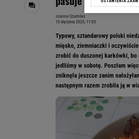
pasuje do każdego o
USTAWIENIA ZAA
Klikając „Akceptuję” wyra
Zaufanych Partnerów i A
Joanna Szumilas
dotyczące plików cookie,
13 stycznia 2025, 11:05
odnośnik „Ustawienia pr
plików cookie możliwa je
Typowy, sztandarowy polski niedz
My, nasi Zaufani Partne
mięsko, ziemniaczki i oczywiście
Użycie dokładnych danych
zrobić do duszonej karkówki, bo m
Przechowywanie informacji
badnie odbiorców i uleps
jedliśmy w sobotę. Poszłam więc 
zniknęła jeszcze zanim nałożyła
następnym razem zrobiła ją w wi