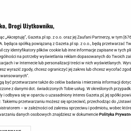
ko, Drogi Użytkowniku,
jąc „Akceptuję”, Gazeta.pl sp. z o.o. oraz jej Zaufani Partnerzy, w tym [
67
.A. będąca spółką powiązaną z Gazeta.pl sp. z o.o., będą przetwarzać T
ail czy identyfikatory plików cookie lub inne informacje zapisane w tych p
gólności na potrzeby wyświetlania reklam dopasowanych do Twoich zain
acjach i w Internecie lub personalizacji treści w nich wyświetlanych. Wyr
cesz wyrazić zgody, chcesz ograniczyć jej zakres lub chcesz wycofać zgo
aawansowanych”.
 być przetwarzane także do celów badania i mierzenia informacji dot
 łączone z danymi dot. świadczonych Tobie usług. W określonych przypad
i odbywa się w oparciu o uzasadniony interes Gazeta.pl, jej spółki powi
. Takiemu przetwarzaniu możesz się sprzeciwić, przechodząc do „Ust
nistratorem – w zależności od zakresu sprzeciwu i podmiotu, wobec które
etwarzaniu danych osobowych znajdziesz w dokumencie
Polityka Prywatn
ego męża. To tylko trzy składniki,