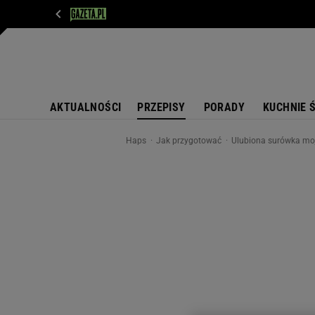
WIADOMOŚCI
NEXT
SPORT
PLOTEK
D
AKTUALNOŚCI
PRZEPISY
PORADY
KUCHNIE 
Haps
Jak przygotować
Ulubiona surówka moje