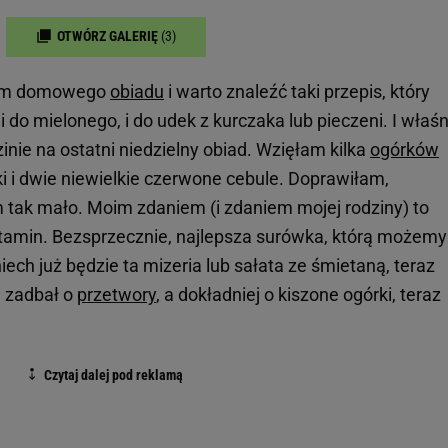
OTWÓRZ GALERIĘ
(3)
iem domowego
obiadu
i warto znaleźć taki przepis, który
, i do mielonego, i do udek z kurczaka lub pieczeni. I właśn
ie na ostatni niedzielny obiad. Wzięłam kilka
ogórków
i i dwie niewielkie czerwone cebule. Doprawiłam,
m tak mało. Moim zdaniem (i zdaniem mojej rodziny) to
amin. Bezsprzecznie, najlepsza surówka, którą możemy
ech już będzie ta mizeria lub sałata ze śmietaną, teraz
m zadbał o
przetwory
, a dokładniej o kiszone ogórki, teraz