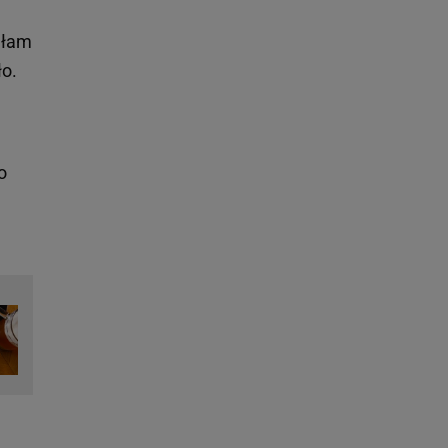
ałam
ło.
o