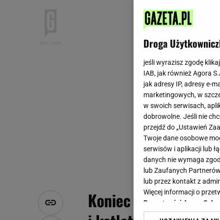
Droga Użytkownicz
jeśli wyrazisz zgodę klika
IAB, jak również Agora S
jak adresy IP, adresy e-m
marketingowych, w szcze
w swoich serwisach, aplik
dobrowolne. Jeśli nie ch
przejdź do „Ustawień Z
Twoje dane osobowe mogą
serwisów i aplikacji lub
danych nie wymaga zgody 
lub Zaufanych Partnerów
lub przez kontakt z admi
Więcej informacji o prz
Koniec z suchymi wi
Prywatności Agora S.A.