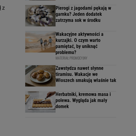
d
z
Pierogi z jagodami pękają w
garnku? Jeden dodatek
zatrzyma sok w środku
Wakacyjne aktywności a
kurzajki. O czym warto
pamiętać, by uniknąć
problemu?
MATERIAŁ PROMOCYJNY
Zawstydza nawet słynne
tiramisu. Wakacje we
Włoszech smakują właśnie tak
Herbatniki, kremowa masa i
polewa. Wygląda jak mały
domek