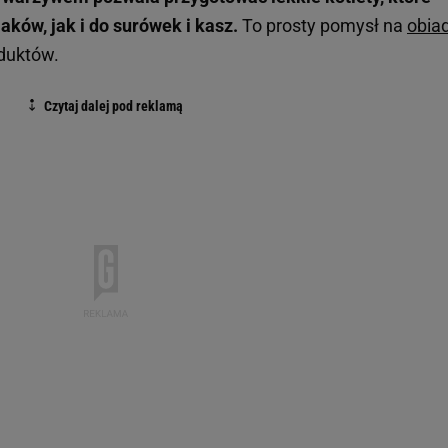
ków, jak i do surówek i kasz.
To prosty pomysł na
obia
duktów.