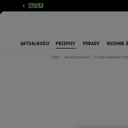
WIADOMOŚCI
NEXT
SPORT
PLOTEK
D
AKTUALNOŚCI
PRZEPISY
PORADY
KUCHNIE 
Haps
Jak przygotować
Z czego najlepiej zrob