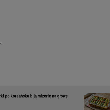
u,
ki po koreańsku biją mizerię na głowę