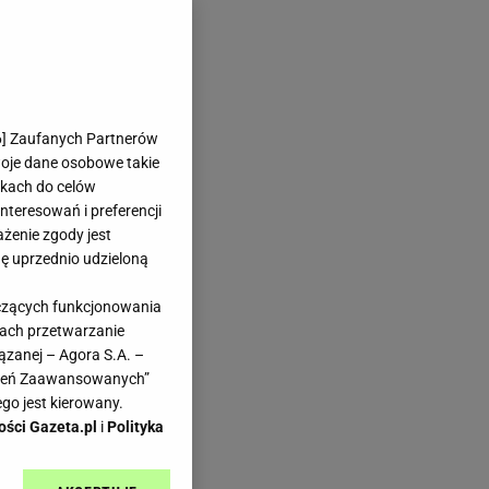
6
] Zaufanych Partnerów
woje dane osobowe takie
likach do celów
teresowań i preferencji
ażenie zgody jest
dę uprzednio udzieloną
yczących funkcjonowania
kach przetwarzanie
ązanej – Agora S.A. –
awień Zaawansowanych”
go jest kierowany.
ości Gazeta.pl
i
Polityka
aka