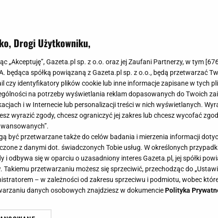
ko, Drogi Użytkowniku,
jąc „Akceptuję”, Gazeta.pl sp. z o.o. oraz jej Zaufani Partnerzy, w tym [
67
.A. będąca spółką powiązaną z Gazeta.pl sp. z o.o., będą przetwarzać T
ail czy identyfikatory plików cookie lub inne informacje zapisane w tych p
gólności na potrzeby wyświetlania reklam dopasowanych do Twoich zain
acjach i w Internecie lub personalizacji treści w nich wyświetlanych. Wyr
cesz wyrazić zgody, chcesz ograniczyć jej zakres lub chcesz wycofać zgo
aawansowanych”.
 być przetwarzane także do celów badania i mierzenia informacji dot
 łączone z danymi dot. świadczonych Tobie usług. W określonych przypad
i odbywa się w oparciu o uzasadniony interes Gazeta.pl, jej spółki powi
. Takiemu przetwarzaniu możesz się sprzeciwić, przechodząc do „Ust
nistratorem – w zależności od zakresu sprzeciwu i podmiotu, wobec które
etwarzaniu danych osobowych znajdziesz w dokumencie
Polityka Prywatn
órami. Dodaję to warzywo do kurcz