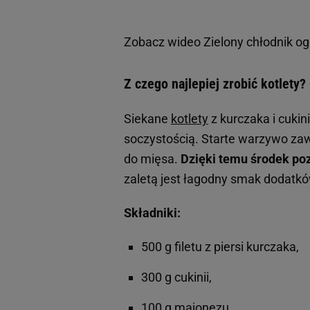
Zobacz wideo
Zielony chłodnik o
Z czego najlepiej zrobić kotlety
Siekane
kotlety
z kurczaka i cukini
soczystością. Starte warzywo zaw
do mięsa.
Dzięki temu środek pozo
zaletą jest łagodny smak dodatkó
Składniki:
500 g filetu z piersi kurczaka,
300 g cukinii,
100 g majonezu,