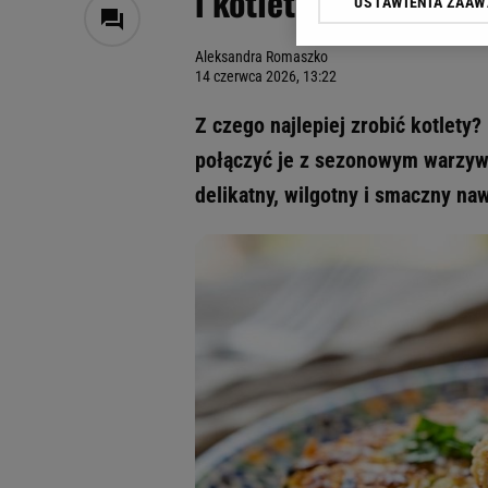
i kotlety wychodzą s
USTAWIENIA ZAA
Klikając „Akceptuję” wyra
Zaufanych Partnerów i A
Aleksandra Romaszko
dotyczące plików cookie,
14 czerwca 2026, 13:22
odnośnik „Ustawienia pr
plików cookie możliwa je
Z czego najlepiej zrobić kotlety
My, nasi Zaufani Partne
połączyć je z sezonowym warzywe
Użycie dokładnych danych
delikatny, wilgotny i smaczny na
Przechowywanie informacji
badnie odbiorców i uleps