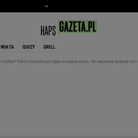
ZIECKO
MOTO
ŚWIATA
QUIZY
GRILL
ić kotlety? Pierś z kurczaka już nigdy nie będzie sucha. Ten sezonowy dodatek robi 