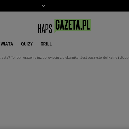
ZIECKO
MOTO
ŚWIATA
QUIZY
GRILL
ciasta? To robi wrażenie już po wyjęciu z piekarnika. Jest puszyste, delikatne i dług