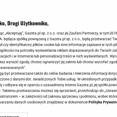
ko, Drogi Użytkowniku,
jąc „Akceptuję”, Gazeta.pl sp. z o.o. oraz jej Zaufani Partnerzy, w tym [
67
.A. będąca spółką powiązaną z Gazeta.pl sp. z o.o., będą przetwarzać T
ail czy identyfikatory plików cookie lub inne informacje zapisane w tych p
gólności na potrzeby wyświetlania reklam dopasowanych do Twoich zain
acjach i w Internecie lub personalizacji treści w nich wyświetlanych. Wyr
cesz wyrazić zgody, chcesz ograniczyć jej zakres lub chcesz wycofać zgo
aawansowanych”.
 być przetwarzane także do celów badania i mierzenia informacji dot
 łączone z danymi dot. świadczonych Tobie usług. W określonych przypad
i odbywa się w oparciu o uzasadniony interes Gazeta.pl, jej spółki powi
. Takiemu przetwarzaniu możesz się sprzeciwić, przechodząc do „Ust
nistratorem – w zależności od zakresu sprzeciwu i podmiotu, wobec które
etwarzaniu danych osobowych znajdziesz w dokumencie
Polityka Prywatn
ę zamiast chałki i drożdżówki. Za j