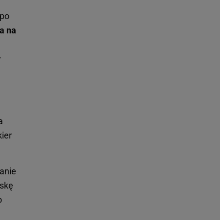
 po
a na
y
a
ier
tanie
iskę
o