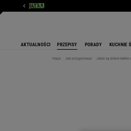
WIADOMOŚCI
NEXT
SPORT
PLOTEK
D
AKTUALNOŚCI
PRZEPISY
PORADY
KUCHNIE 
Haps
Jak przygotować
Jakie są dobre lekkie 