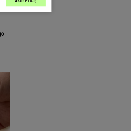
AKCEPTUJĘ
l sp. z o.o., jej
ić swoje preferencje
arzania danych poprzez
ych”. Zmiana ustawień
go
ach:
 celów identyfikacji.
omiar reklam i treści,