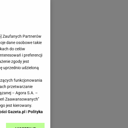
6
] Zaufanych Partnerów
woje dane osobowe takie
likach do celów
teresowań i preferencji
ażenie zgody jest
dę uprzednio udzieloną
yczących funkcjonowania
kach przetwarzanie
ązanej – Agora S.A. –
awień Zaawansowanych”
go jest kierowany.
ości Gazeta.pl
i
Polityka
ego