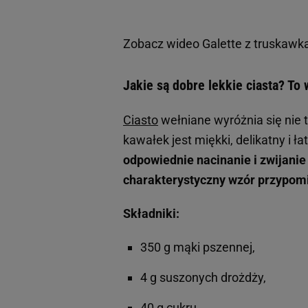
Zobacz wideo
Galette z truskawk
Jakie są dobre lekkie ciasta? T
Ciasto
wełniane wyróżnia się nie
kawałek jest miękki, delikatny i 
odpowiednie nacinanie i zwijanie
charakterystyczny wzór przypom
Składniki:
350 g mąki pszennej,
4 g suszonych drożdży,
40 g cukru,