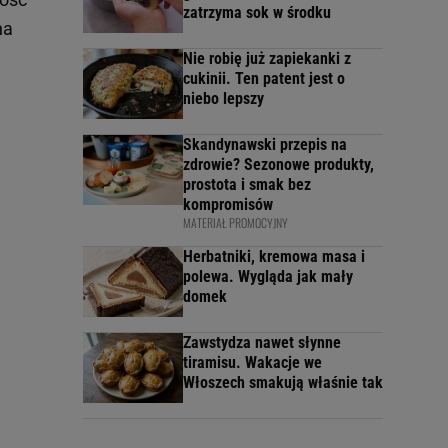
zatrzyma sok w środku
na
Nie robię już zapiekanki z
cukinii. Ten patent jest o
niebo lepszy
Skandynawski przepis na
zdrowie? Sezonowe produkty,
prostota i smak bez
kompromisów
MATERIAŁ PROMOCYJNY
Herbatniki, kremowa masa i
polewa. Wygląda jak mały
domek
Zawstydza nawet słynne
tiramisu. Wakacje we
Włoszech smakują właśnie tak