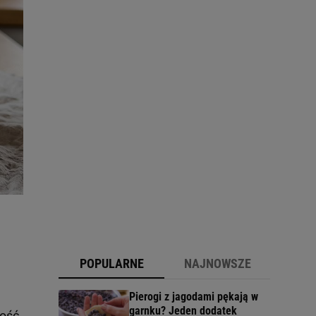
POPULARNE
NAJNOWSZE
Pierogi z jagodami pękają w
garnku? Jeden dodatek
łość