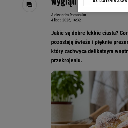
wygląd odpowiada s
USTAWIENIA ZAA
Klikając „Akceptuję” wyra
Zaufanych Partnerów i A
Aleksandra Romaszko
dotyczące plików cookie,
4 lipca 2026, 16:32
odnośnik „Ustawienia pr
plików cookie możliwa je
Jakie są dobre lekkie ciasta? Co
My, nasi Zaufani Partne
pozostają świeże i pięknie prezen
Użycie dokładnych danych
który zachwyca delikatnym wnęt
Przechowywanie informacji
badnie odbiorców i uleps
przekrojeniu.