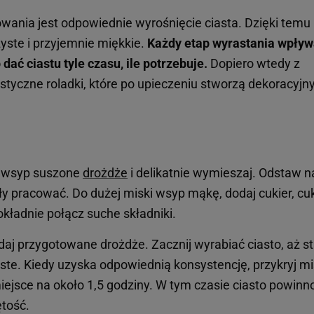
ania jest odpowiednie wyrośnięcie ciasta. Dzięki temu
żyste i przyjemnie miękkie.
Każdy etap wyrastania wpływ
dać ciastu tyle czasu, ile potrzebuje.
Dopiero wtedy z
styczne roladki, które po upieczeniu stworzą dekoracyjn
o, wsyp suszone
drożdże
i delikatnie wymieszaj. Odstaw n
ły pracować. Do dużej miski wsyp mąkę, dodaj cukier, cuk
okładnie połącz suche składniki.
dodaj przygotowane drożdże. Zacznij wyrabiać ciasto, aż s
żyste. Kiedy uzyska odpowiednią konsystencję, przykryj m
iejsce na około 1,5 godziny. W tym czasie ciasto powinn
tość.