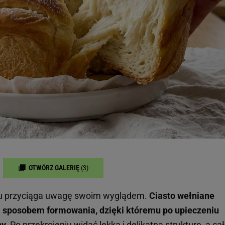
OTWÓRZ GALERIĘ
(3)
zu przyciąga uwagę swoim wyglądem.
Ciasto wełniane
m sposobem formowania, dzięki któremu po upieczeniu
y.
Po przekrojeniu widać lekką i delikatną strukturę, a ca