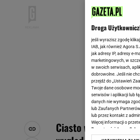
Droga Użytkownicz
jeśli wyrazisz zgodę klika
IAB, jak również Agora S
jak adresy IP, adresy e-m
marketingowych, w szcze
w swoich serwisach, aplik
dobrowolne. Jeśli nie ch
przejdź do „Ustawień Z
Twoje dane osobowe mogą
serwisów i aplikacji lub
danych nie wymaga zgody 
lub Zaufanych Partnerów
lub przez kontakt z admi
Więcej informacji o prz
Ciasto wełniane robi
Prywatności Agora S.A.