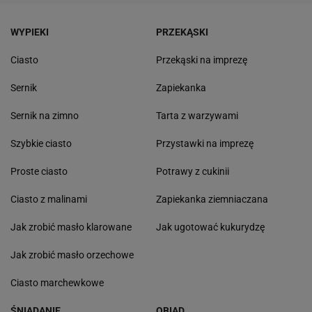
WYPIEKI
PRZEKĄSKI
Ciasto
Przekąski na imprezę
Sernik
Zapiekanka
Sernik na zimno
Tarta z warzywami
Szybkie ciasto
Przystawki na imprezę
Proste ciasto
Potrawy z cukinii
Ciasto z malinami
Zapiekanka ziemniaczana
Jak zrobić masło klarowane
Jak ugotować kukurydzę
Jak zrobić masło orzechowe
Ciasto marchewkowe
ŚNIADANIE
OBIAD