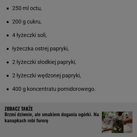
250 ml octu,
200 g cukru,
4 łyżeczki soli,
łyżeczka ostrej papryki,
2 łyżeczki słodkiej papryki,
2 łyżeczki wędzonej papryki,
400 g koncentratu pomidorowego.
Brzmi dziwnie, ale smakiem dogania ogórki. Na
kanapkach robi furorę