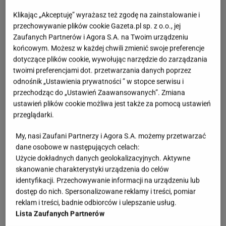
Klikając „Akceptuję” wyrażasz też zgodę na zainstalowanie i
przechowywanie plików cookie Gazeta.pl sp. z o.o., jej
Zaufanych Partnerów i Agora S.A. na Twoim urządzeniu
końcowym. Możesz w każdej chwili zmienić swoje preferencje
dotyczące plików cookie, wywołując narzędzie do zarządzania
twoimi preferencjami dot. przetwarzania danych poprzez
odnośnik „Ustawienia prywatności ” w stopce serwisu i
przechodząc do „Ustawień Zaawansowanych”. Zmiana
ustawień plików cookie możliwa jest także za pomocą ustawień
przeglądarki.
Zobacz wideo
Lubisz ajwar? Z łatwością
My, nasi Zaufani Partnerzy i Agora S.A. możemy przetwarzać
przyrządzisz go w domu
dane osobowe w następujących celach:
Użycie dokładnych danych geolokalizacyjnych. Aktywne
skanowanie charakterystyki urządzenia do celów
Jak przetworzyć paprykę na zimę? Smak tego sosu
identyfikacji. Przechowywanie informacji na urządzeniu lub
dostęp do nich. Spersonalizowane reklamy i treści, pomiar
zapada w pamięć, sekret tkwi w przyprawach
reklam i treści, badnie odbiorców i ulepszanie usług.
Lista Zaufanych Partnerów
Połączenie czerwonej papryki, cebuli,
czosnku
i