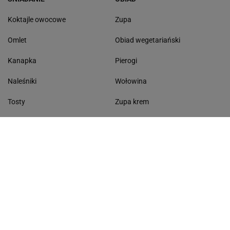
Koktajle owocowe
Zupa
Omlet
Obiad wegetariański
Kanapka
Pierogi
Naleśniki
Wołowina
Tosty
Zupa krem
Racuchy
Filet z kurczaka
Miód lipowy
Sałatka szwajcarska
Masło czosnkowe
Dania w 20 minut
KONTAKT
Serwis Haps.pl
ul. Czerska 8/10 00-732 Warszawa