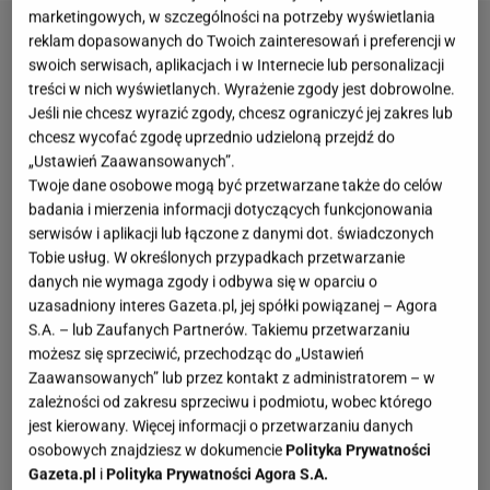
marketingowych, w szczególności na potrzeby wyświetlania
reklam dopasowanych do Twoich zainteresowań i preferencji w
swoich serwisach, aplikacjach i w Internecie lub personalizacji
treści w nich wyświetlanych. Wyrażenie zgody jest dobrowolne.
Jeśli nie chcesz wyrazić zgody, chcesz ograniczyć jej zakres lub
chcesz wycofać zgodę uprzednio udzieloną przejdź do
„Ustawień Zaawansowanych”.
Twoje dane osobowe mogą być przetwarzane także do celów
badania i mierzenia informacji dotyczących funkcjonowania
serwisów i aplikacji lub łączone z danymi dot. świadczonych
Tobie usług. W określonych przypadkach przetwarzanie
danych nie wymaga zgody i odbywa się w oparciu o
uzasadniony interes Gazeta.pl, jej spółki powiązanej – Agora
S.A. – lub Zaufanych Partnerów. Takiemu przetwarzaniu
możesz się sprzeciwić, przechodząc do „Ustawień
Zaawansowanych” lub przez kontakt z administratorem – w
zależności od zakresu sprzeciwu i podmiotu, wobec którego
jest kierowany. Więcej informacji o przetwarzaniu danych
osobowych znajdziesz w dokumencie
Polityka Prywatności
Gazeta.pl
i
Polityka Prywatności Agora S.A.