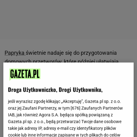
Papryka
świetnie nadaje się do przygotowania
domowych przetworów, które później ułatwiają
codzienne gotowanie.
Gęsty sos zamknięty w
słoikach sprawdza się jako dodatek do wielu
potraw i pozwala w kilka chwil wzbogacić ich smak.
Droga Użytkowniczko, Drogi Użytkowniku,
Pasuje do makaronu, pieczonych mięs, grillowanych
jeśli wyrazisz zgodę klikając „Akceptuję”, Gazeta.pl sp. z o.o.
warzyw
, kanapek oraz różnych
przekąsek
. Po
oraz jej Zaufani Partnerzy, w tym [
676
] Zaufanych Partnerów
otwarciu wystarczy dodać go do ulubionego dania i
IAB, jak również Agora S.A. będąca spółką powiązaną z
Gazeta.pl sp. z o.o., będą przetwarzać Twoje dane osobowe
podgrzać lub podać na zimno.
takie jak adresy IP, adresy e-mail czy identyfikatory plików
cookie lub inne informacje zapisane w tych plikach do celów