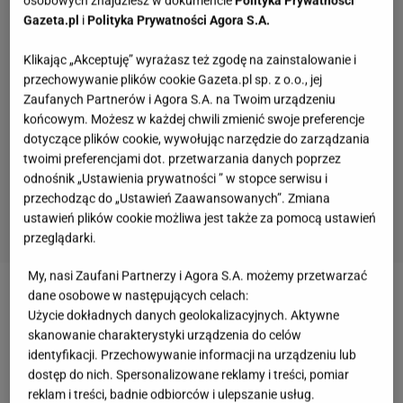
osobowych znajdziesz w dokumencie
Polityka Prywatności
Gazeta.pl
i
Polityka Prywatności Agora S.A.
Klikając „Akceptuję” wyrażasz też zgodę na zainstalowanie i
przechowywanie plików cookie Gazeta.pl sp. z o.o., jej
Zaufanych Partnerów i Agora S.A. na Twoim urządzeniu
końcowym. Możesz w każdej chwili zmienić swoje preferencje
dotyczące plików cookie, wywołując narzędzie do zarządzania
twoimi preferencjami dot. przetwarzania danych poprzez
odnośnik „Ustawienia prywatności ” w stopce serwisu i
przechodząc do „Ustawień Zaawansowanych”. Zmiana
ustawień plików cookie możliwa jest także za pomocą ustawień
przeglądarki.
My, nasi Zaufani Partnerzy i Agora S.A. możemy przetwarzać
dane osobowe w następujących celach:
Zobacz wideo
Banany są zdrowsze, niż myślisz. A
Użycie dokładnych danych geolokalizacyjnych. Aktywne
na dodatek pomagają rzucić palenie
skanowanie charakterystyki urządzenia do celów
identyfikacji. Przechowywanie informacji na urządzeniu lub
dostęp do nich. Spersonalizowane reklamy i treści, pomiar
Banany na wysokie ciśnienie. Naukowcy zachęcają
reklam i treści, badnie odbiorców i ulepszanie usług.