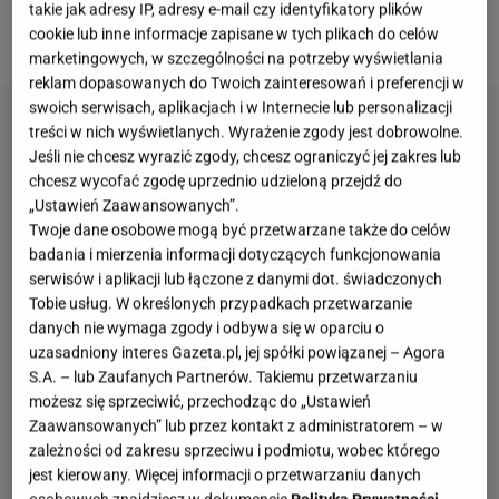
zwiększenie spożycia produktów bogatych w potas
takie jak adresy IP, adresy e-mail czy identyfikatory plików
niż samo zmniejszenie spożywania sodu.
cookie lub inne informacje zapisane w tych plikach do celów
marketingowych, w szczególności na potrzeby wyświetlania
reklam dopasowanych do Twoich zainteresowań i preferencji w
swoich serwisach, aplikacjach i w Internecie lub personalizacji
treści w nich wyświetlanych. Wyrażenie zgody jest dobrowolne.
Jeśli nie chcesz wyrazić zgody, chcesz ograniczyć jej zakres lub
chcesz wycofać zgodę uprzednio udzieloną przejdź do
„Ustawień Zaawansowanych”.
Twoje dane osobowe mogą być przetwarzane także do celów
badania i mierzenia informacji dotyczących funkcjonowania
serwisów i aplikacji lub łączone z danymi dot. świadczonych
Tobie usług. W określonych przypadkach przetwarzanie
danych nie wymaga zgody i odbywa się w oparciu o
uzasadniony interes Gazeta.pl, jej spółki powiązanej – Agora
S.A. – lub Zaufanych Partnerów. Takiemu przetwarzaniu
możesz się sprzeciwić, przechodząc do „Ustawień
Zaawansowanych” lub przez kontakt z administratorem – w
zależności od zakresu sprzeciwu i podmiotu, wobec którego
jest kierowany. Więcej informacji o przetwarzaniu danych