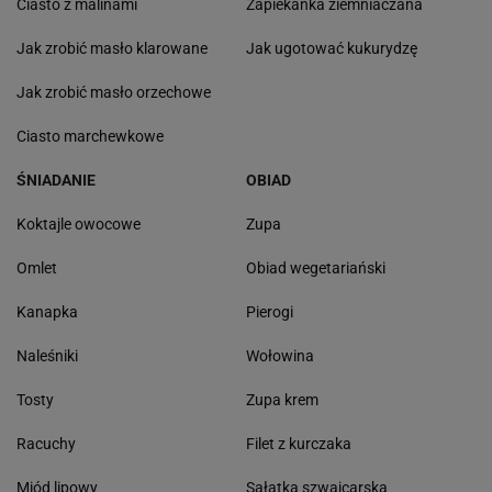
Ciasto z malinami
Zapiekanka ziemniaczana
Jak zrobić masło klarowane
Jak ugotować kukurydzę
Jak zrobić masło orzechowe
Ciasto marchewkowe
ŚNIADANIE
OBIAD
Koktajle owocowe
Zupa
Omlet
Obiad wegetariański
Kanapka
Pierogi
Naleśniki
Wołowina
Tosty
Zupa krem
Racuchy
Filet z kurczaka
Miód lipowy
Sałatka szwajcarska