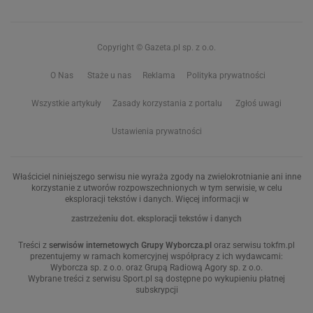
Copyright © Gazeta.pl sp. z o.o.
O Nas
Staże u nas
Reklama
Polityka prywatności
Wszystkie artykuły
Zasady korzystania z portalu
Zgłoś uwagi
Ustawienia prywatności
Właściciel niniejszego serwisu nie wyraża zgody na zwielokrotnianie ani inne
korzystanie z utworów rozpowszechnionych w tym serwisie, w celu
eksploracji tekstów i danych. Więcej informacji w
zastrzeżeniu dot. eksploracji tekstów i danych
Treści z
serwisów internetowych Grupy Wyborcza.pl
oraz serwisu tokfm.pl
prezentujemy w ramach komercyjnej współpracy z ich wydawcami:
Wyborcza sp. z o.o. oraz Grupą Radiową Agory sp. z o.o.
Wybrane treści z serwisu Sport.pl są dostępne po wykupieniu płatnej
subskrypcji