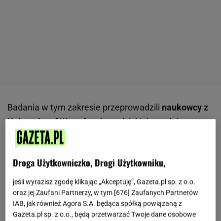
Badania w tym zakresie przeprowadzili
naukowcy z
University of Waterloo
, kanadyjskiej uczelni
publicznej, która znajduje się w prowincji Ontario.
Przygotowali nowy model matematyczny, który
Droga Użytkowniczko, Drogi Użytkowniku,
pokazuje, jak
stosunek potasu do sodu w
organizmie wpływa na regulację ciśnienia krwi
.
jeśli wyrazisz zgodę klikając „Akceptuję”, Gazeta.pl sp. z o.o.
Rezultaty wskazują, że skuteczniejszym działaniem
oraz jej Zaufani Partnerzy, w tym [
676
] Zaufanych Partnerów
IAB, jak również Agora S.A. będąca spółką powiązaną z
w procesie obniżania ciśnienia może być
Gazeta.pl sp. z o.o., będą przetwarzać Twoje dane osobowe