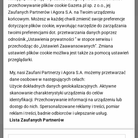
przechowywanie plików cookie Gazeta.pl sp. z o.o., jej
Zaufanych Partnerów i Agora S.A. na Twoim urządzeniu
końcowym. Możesz w każdej chwili zmienić swoje preferencje
dotyczące plików cookie, wywołując narzędzie do zarządzania
Przygotowanie tych kotletów nie jest tak
twoimi preferencjami dot. przetwarzania danych poprzez
skomplikowane, jak mogłoby się wydawać.
odnośnik „Ustawienia prywatności ” w stopce serwisu i
przechodząc do „Ustawień Zaawansowanych”. Zmiana
Zachęcamy do zapoznania się z naszym
przepisem
,
ustawień plików cookie możliwa jest także za pomocą ustawień
dzięki ulubionym dodatkom te
kotlety
zasmakują
przeglądarki.
każdemu.
My, nasi Zaufani Partnerzy i Agora S.A. możemy przetwarzać
dane osobowe w następujących celach:
Zobacz wideo
Pomysł na obiad: pierś z kurczaka z
Użycie dokładnych danych geolokalizacyjnych. Aktywne
mozzarellą i pomidorami
skanowanie charakterystyki urządzenia do celów
identyfikacji. Przechowywanie informacji na urządzeniu lub
dostęp do nich. Spersonalizowane reklamy i treści, pomiar
Przeczytaj więcej na stronie głównej
Gazeta.pl
reklam i treści, badnie odbiorców i ulepszanie usług.
Lista Zaufanych Partnerów