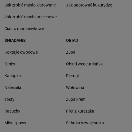
Jak zrobić masło klarowane
Jak ugotować kukurydzę
Jak zrobić masło orzechowe
Ciasto marchewkowe
ŚNIADANIE
OBIAD
Koktajle owocowe
Zupa
Omlet
Obiad wegetariański
Kanapka
Pierogi
Naleśniki
Wołowina
Tosty
Zupa krem
Racuchy
Filet z kurczaka
Miód lipowy
Sałatka szwajcarska