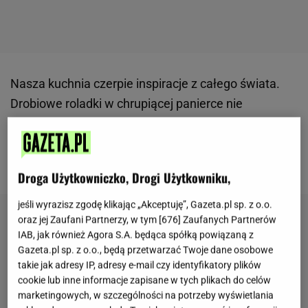
Nasza kuchnia czerpie inspiracje z całego świata.
Drobiowe roladki w chrupiącej panierce nie
pochodzą, jak mogłoby się wydawać z Francji, ale z
Ukrainy
. Popularny tam przepis przywędrował do
Polski i... rozgościł się tutaj na dobre.
Droga Użytkowniczko, Drogi Użytkowniku,
jeśli wyrazisz zgodę klikając „Akceptuję”, Gazeta.pl sp. z o.o.
oraz jej Zaufani Partnerzy, w tym [
676
] Zaufanych Partnerów
IAB, jak również Agora S.A. będąca spółką powiązaną z
Gazeta.pl sp. z o.o., będą przetwarzać Twoje dane osobowe
takie jak adresy IP, adresy e-mail czy identyfikatory plików
cookie lub inne informacje zapisane w tych plikach do celów
marketingowych, w szczególności na potrzeby wyświetlania