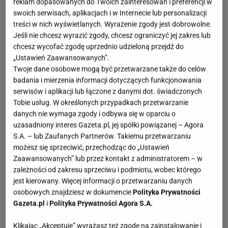
reklam dopasowanych do Twoich zainteresowań i preferencji w
swoich serwisach, aplikacjach i w Internecie lub personalizacji
treści w nich wyświetlanych. Wyrażenie zgody jest dobrowolne.
Jeśli nie chcesz wyrazić zgody, chcesz ograniczyć jej zakres lub
chcesz wycofać zgodę uprzednio udzieloną przejdź do
„Ustawień Zaawansowanych”.
Twoje dane osobowe mogą być przetwarzane także do celów
badania i mierzenia informacji dotyczących funkcjonowania
serwisów i aplikacji lub łączone z danymi dot. świadczonych
Tobie usług. W określonych przypadkach przetwarzanie
danych nie wymaga zgody i odbywa się w oparciu o
uzasadniony interes Gazeta.pl, jej spółki powiązanej – Agora
S.A. – lub Zaufanych Partnerów. Takiemu przetwarzaniu
możesz się sprzeciwić, przechodząc do „Ustawień
Zaawansowanych” lub przez kontakt z administratorem – w
zależności od zakresu sprzeciwu i podmiotu, wobec którego
jest kierowany. Więcej informacji o przetwarzaniu danych
osobowych znajdziesz w dokumencie
Polityka Prywatności
Gazeta.pl
i
Polityka Prywatności Agora S.A.
Klikając „Akceptuję” wyrażasz też zgodę na zainstalowanie i