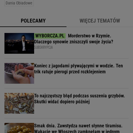
Dania Obiadowe
POLECAMY
WIĘCEJ TEMATÓW
Morderstwo w Rzymie.
Dlaczego synowie zniszczyli swoje życia?
SUBSKRYPCJA
Koniec z jagodami pływającymi w wodzie. Ten
trik ratuje pierogi przed rozklejeniem
To najczęstszy błąd podczas suszenia grzybów.
Skutki widać dopiero później
Smak dnia. Zawstydza nawet słynne tiramisu.
Wakacje we Włoszech zamknęłam w jednym