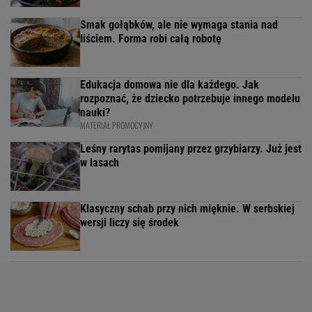
Smak gołąbków, ale nie wymaga stania nad
liściem. Forma robi całą robotę
Edukacja domowa nie dla każdego. Jak
rozpoznać, że dziecko potrzebuje innego modelu
nauki?
MATERIAŁ PROMOCYJNY
Leśny rarytas pomijany przez grzybiarzy. Już jest
w lasach
Klasyczny schab przy nich mięknie. W serbskiej
wersji liczy się środek