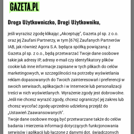
Droga Użytkowniczko, Drogi Użytkowniku,
jeśli wyrazisz zgodę klikając „Akceptuję”, Gazeta.pl sp. z o.o.
oraz jej Zaufani Partnerzy, w tym [
676
] Zaufanych Partnerów
IAB, jak również Agora S.A. będąca spółką powiązaną z
Gazeta.pl sp. z o.o., będą przetwarzać Twoje dane osobowe
takie jak adresy IP, adresy e-mail czy identyfikatory plików
Mszyce to niewielkie owady, które żywią się sokami
cookie lub inne informacje zapisane w tych plikach do celów
roślinnymi. Ich obecność niestety negatywnie
marketingowych, w szczególności na potrzeby wyświetlania
reklam dopasowanych do Twoich zainteresowań i preferencji w
wpływa na rośliny, a co więcej, mszyce często nie
swoich serwisach, aplikacjach i w Internecie lub personalizacji
tylko same niszczą swoich żywicieli, ale również
treści w nich wyświetlanych. Wyrażenie zgody jest dobrowolne.
przenoszą choroby, z którymi trudno walczyć.
Jeśli nie chcesz wyrazić zgody, chcesz ograniczyć jej zakres lub
chcesz wycofać zgodę uprzednio udzieloną przejdź do
Pojawienie się tych szkodników w ogródku może być
„Ustawień Zaawansowanych”.
czasami wyrokiem dla niektórych krzewów i drzew,
Twoje dane osobowe mogą być przetwarzane także do celów
dlatego szybka reakcja i regularne opryski to jedyne
badania i mierzenia informacji dotyczących funkcjonowania
serwisów i aplikacji lub łączone z danymi dot. świadczonych
wyjście z sytuacji. Na całe szczęście dobrze