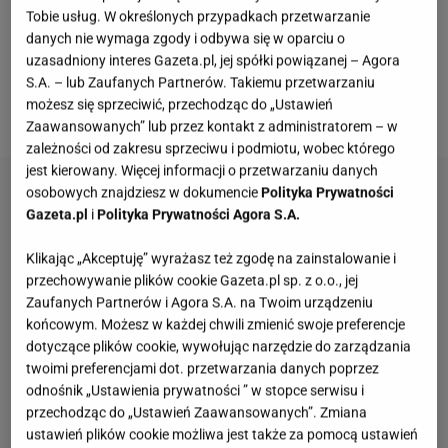
Tobie usług. W określonych przypadkach przetwarzanie
sprawdzają się specyfiki własnej roboty. Część z
danych nie wymaga zgody i odbywa się w oparciu o
nich przygotujesz z produktów, które na pewno
uzasadniony interes Gazeta.pl, jej spółki powiązanej – Agora
masz w kuchennych szafkach.
Więcej ciekawych
S.A. – lub Zaufanych Partnerów. Takiemu przetwarzaniu
możesz się sprzeciwić, przechodząc do „Ustawień
treści znajdziesz na stronie głównej
Gazeta.pl
.
Zaawansowanych” lub przez kontakt z administratorem – w
zależności od zakresu sprzeciwu i podmiotu, wobec którego
jest kierowany. Więcej informacji o przetwarzaniu danych
osobowych znajdziesz w dokumencie
Polityka Prywatności
Gazeta.pl
i
Polityka Prywatności Agora S.A.
Klikając „Akceptuję” wyrażasz też zgodę na zainstalowanie i
przechowywanie plików cookie Gazeta.pl sp. z o.o., jej
Zaufanych Partnerów i Agora S.A. na Twoim urządzeniu
końcowym. Możesz w każdej chwili zmienić swoje preferencje
dotyczące plików cookie, wywołując narzędzie do zarządzania
twoimi preferencjami dot. przetwarzania danych poprzez
odnośnik „Ustawienia prywatności ” w stopce serwisu i
przechodząc do „Ustawień Zaawansowanych”. Zmiana
ustawień plików cookie możliwa jest także za pomocą ustawień