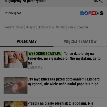
Dziękujemy za przeczytanie
Obserwuj nas
Rośliny
Ogród
Mszyce
Ekologicznie
Opryski
News
Szkodniki
POLECAMY
WIĘCEJ TEMATÓW
To, co działo się na
Teneryfie, mi się należało. Nie myślałam, że to
złe
SUBSKRYPCJA
Czy myć kurczaka przed gotowaniem? Eksperci
są zgodni, ale wiele osób nadal popełnia błąd
Przepis na ciasto pleśniak z jagodami. Nie