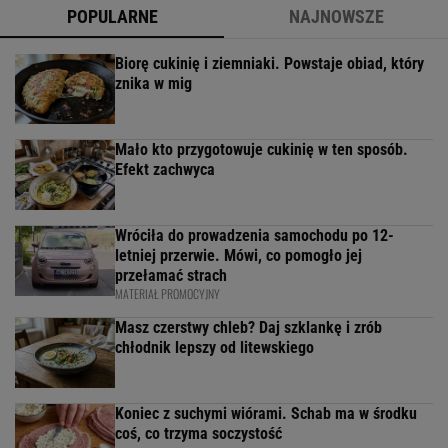
POPULARNE
NAJNOWSZE
Biorę cukinię i ziemniaki. Powstaje obiad, który
znika w mig
Mało kto przygotowuje cukinię w ten sposób.
Efekt zachwyca
Wróciła do prowadzenia samochodu po 12-
letniej przerwie. Mówi, co pomogło jej
przełamać strach
MATERIAŁ PROMOCYJNY
Masz czerstwy chleb? Daj szklankę i zrób
chłodnik lepszy od litewskiego
Koniec z suchymi wiórami. Schab ma w środku
coś, co trzyma soczystość