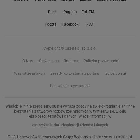
Buzz
Pogoda
Tok.FM
Poczta
Facebook
RSS
Copyright © Gazeta.pl sp. z o.o.
O Nas
Staże u nas
Reklama
Polityka prywatności
Wszystkie artykuły
Zasady korzystania z portalu
Zgłoś uwagi
Ustawienia prywatności
Właściciel niniejszego serwisu nie wyraża zgody na zwielokrotnianie ani inne
korzystanie z utworów rozpowszechnionych w tym serwisie, w celu
eksploracji tekstów i danych. Więcej informacji w
zastrzeżeniu dot. eksploracji tekstów i danych
Treści z
serwisów internetowych Grupy Wyborcza.pl
oraz serwisu tokfm.pl