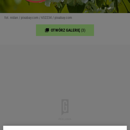
fot. nidan / pixabay.com / 652234 / pixabay.com
OTWÓRZ GALERIĘ
(3)