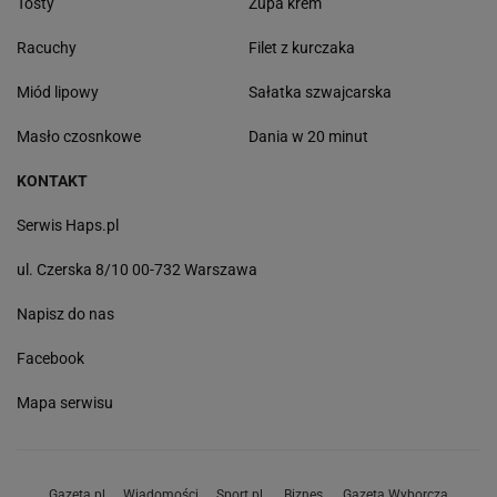
Tosty
Zupa krem
Racuchy
Filet z kurczaka
Miód lipowy
Sałatka szwajcarska
Masło czosnkowe
Dania w 20 minut
KONTAKT
Serwis Haps.pl
ul. Czerska 8/10 00-732 Warszawa
Napisz do nas
Facebook
Mapa serwisu
Gazeta.pl
Wiadomości
Sport.pl
Biznes
Gazeta Wyborcza