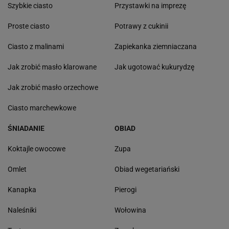
Szybkie ciasto
Przystawki na imprezę
Proste ciasto
Potrawy z cukinii
Ciasto z malinami
Zapiekanka ziemniaczana
Jak zrobić masło klarowane
Jak ugotować kukurydzę
Jak zrobić masło orzechowe
Ciasto marchewkowe
ŚNIADANIE
OBIAD
Koktajle owocowe
Zupa
Omlet
Obiad wegetariański
Kanapka
Pierogi
Naleśniki
Wołowina