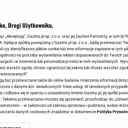
ko, Drogi Użytkowniku,
jąc „Akceptuję”, Gazeta.pl sp. z o.o. oraz jej Zaufani Partnerzy, w tym [
67
.A. będąca spółką powiązaną z Gazeta.pl sp. z o.o., będą przetwarzać T
ail czy identyfikatory plików cookie lub inne informacje zapisane w tych p
gólności na potrzeby wyświetlania reklam dopasowanych do Twoich zain
acjach i w Internecie lub personalizacji treści w nich wyświetlanych. Wyr
cesz wyrazić zgody, chcesz ograniczyć jej zakres lub chcesz wycofać zgo
aawansowanych”.
 być przetwarzane także do celów badania i mierzenia informacji dot
 łączone z danymi dot. świadczonych Tobie usług. W określonych przypad
i odbywa się w oparciu o uzasadniony interes Gazeta.pl, jej spółki powi
. Takiemu przetwarzaniu możesz się sprzeciwić, przechodząc do „Ust
nistratorem – w zależności od zakresu sprzeciwu i podmiotu, wobec które
etwarzaniu danych osobowych znajdziesz w dokumencie
Polityka Prywatn
est po trzech dniach. Stary, ale jar