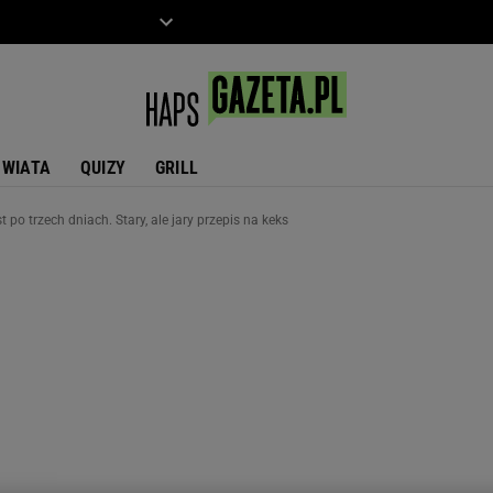
ZIECKO
MOTO
ŚWIATA
QUIZY
GRILL
t po trzech dniach. Stary, ale jary przepis na keks