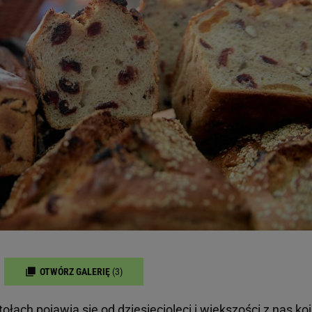
OTWÓRZ GALERIĘ
(3)
tołach pojawia się od dziesięcioleci i większości z nas ko