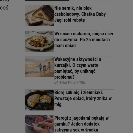
 coś
Nie sernik, nie blok
czekoladowy. Chatka Baby
Jagi robi robotę
,
Wrzucam makaron, mięso i ser
do naczynia. Po 25 minutach
mam obiad
Wakacyjne aktywności a
kurzajki. O czym warto
pamiętać, by uniknąć
problemu?
MATERIAŁ PROMOCYJNY
Biorę cukinię i ziemniaki.
Powstaje obiad, który znika w
mig
Pierogi z jagodami pękają w
garnku? Jeden dodatek
zatrzyma sok w środku