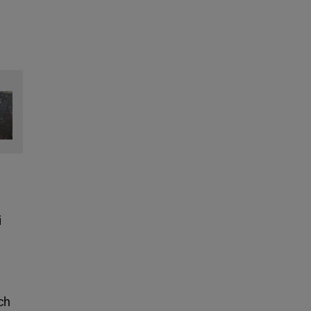
i
.
ch