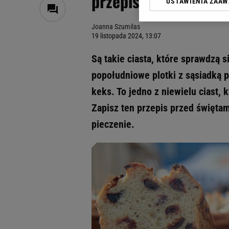
przepis na keks
USTAWIENIA ZAA
Klikając „Akceptuję” wyra
Zaufanych Partnerów i A
Joanna Szumilas
dotyczące plików cookie,
19 listopada 2024, 13:07
odnośnik „Ustawienia pr
plików cookie możliwa je
Są takie ciasta, które sprawdzą s
My, nasi Zaufani Partne
popołudniowe plotki z sąsiadką 
Użycie dokładnych danych
keks. To jedno z niewielu ciast, k
Przechowywanie informacji
badnie odbiorców i uleps
Zapisz ten przepis przed świętam
pieczenie.