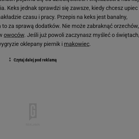
a. Keks jednak sprawdzi się zawsze, kiedy chcesz upiec
kładzie czasu i pracy. Przepis na keks jest banalny,
, a to za sprawą dodatków. Nie może zabraknąć orzechów,
ów
owoców
. Jeśli już powoli zaczynasz myśleć o świętach
ygryzie oklepany piernik i
makowiec
.