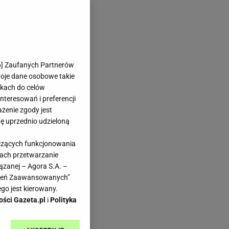
6
] Zaufanych Partnerów
woje dane osobowe takie
likach do celów
teresowań i preferencji
ażenie zgody jest
dę uprzednio udzieloną
yczących funkcjonowania
kach przetwarzanie
ązanej – Agora S.A. –
awień Zaawansowanych”
go jest kierowany.
ości Gazeta.pl
i
Polityka
y