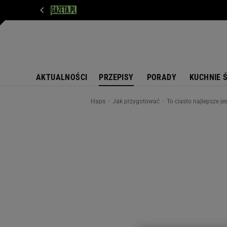
WIADOMOŚCI
NEXT
SPORT
PLOTEK
D
AKTUALNOŚCI
PRZEPISY
PORADY
KUCHNIE 
Haps
Jak przygotować
To ciasto najlepsze jes