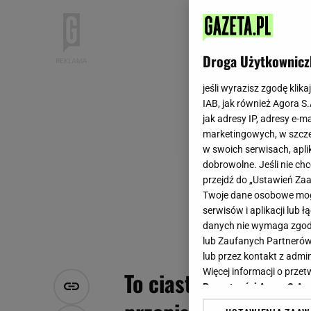
Droga Użytkownicz
jeśli wyrazisz zgodę klika
IAB, jak również Agora S
jak adresy IP, adresy e-m
marketingowych, w szcze
w swoich serwisach, aplik
dobrowolne. Jeśli nie ch
przejdź do „Ustawień Z
Twoje dane osobowe mogą
serwisów i aplikacji lub
danych nie wymaga zgody 
lub Zaufanych Partnerów
lub przez kontakt z admi
Więcej informacji o prz
To ciasto najlepsze j
Prywatności Agora S.A.