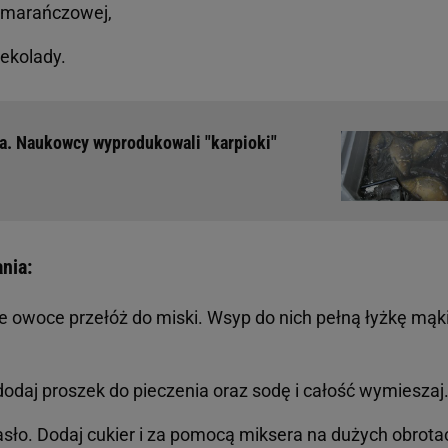
pomarańczowej,
zekolady.
a. Naukowcy wyprodukowali "karpioki"
nia:
e owoce przełóż do miski. Wsyp do nich pełną łyżkę mąk
dodaj proszek do pieczenia oraz sodę i całość wymieszaj
asło. Dodaj cukier i za pomocą miksera na dużych obrota