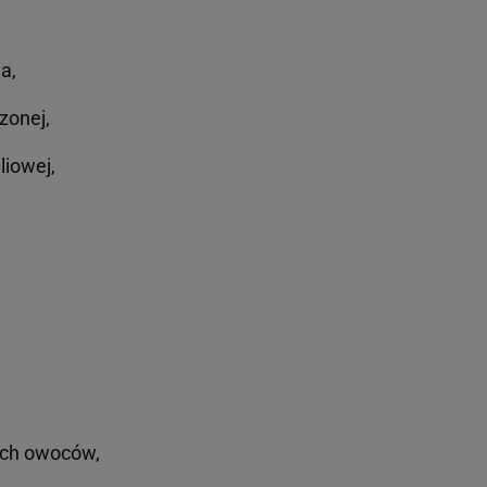
a,
zonej,
liowej,
ych owoców,