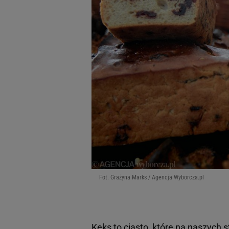
Fot. Grażyna Marks / Agencja Wyborcza.pl
Keks to
ciasto
, które na naszych s