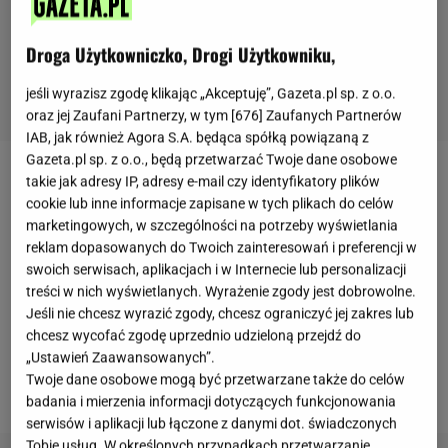
Droga Użytkowniczko, Drogi Użytkowniku,
jeśli wyrazisz zgodę klikając „Akceptuję”, Gazeta.pl sp. z o.o.
oraz jej Zaufani Partnerzy, w tym [
676
] Zaufanych Partnerów
IAB, jak również Agora S.A. będąca spółką powiązaną z
Gazeta.pl sp. z o.o., będą przetwarzać Twoje dane osobowe
takie jak adresy IP, adresy e-mail czy identyfikatory plików
Chia to nasiona szałwii hiszpańskiej. Zawierają dużo
cookie lub inne informacje zapisane w tych plikach do celów
błonnika, białka oraz kwasów tłuszczowych omega-
marketingowych, w szczególności na potrzeby wyświetlania
3. Korzystnie wpływają na pracę układu trawiennego
reklam dopasowanych do Twoich zainteresowań i preferencji w
swoich serwisach, aplikacjach i w Internecie lub personalizacji
oraz układu krążenia. Są łatwo dostępne, bo można
treści w nich wyświetlanych. Wyrażenie zgody jest dobrowolne.
je kupić w supermarketach, drogeriach oraz
Jeśli nie chcesz wyrazić zgody, chcesz ograniczyć jej zakres lub
sklepach ze
zdrową
żywnością. Mają neutralny
chcesz wycofać zgodę uprzednio udzieloną przejdź do
smak, więc doskonale komponują się z każdym
„Ustawień Zaawansowanych”.
Twoje dane osobowe mogą być przetwarzane także do celów
posiłkiem oraz napojem.
badania i mierzenia informacji dotyczących funkcjonowania
serwisów i aplikacji lub łączone z danymi dot. świadczonych
Tobie usług. W określonych przypadkach przetwarzanie