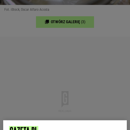
Fot. iStock, Oscar Alfaro Acosta
OTWÓRZ GALERIĘ
(3)