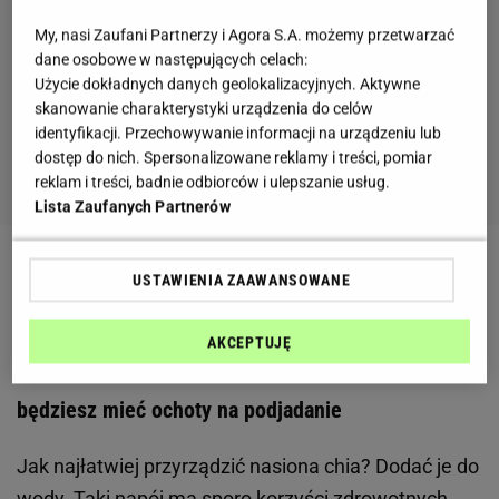
My, nasi Zaufani Partnerzy i Agora S.A. możemy przetwarzać
dane osobowe w następujących celach:
Użycie dokładnych danych geolokalizacyjnych. Aktywne
skanowanie charakterystyki urządzenia do celów
identyfikacji. Przechowywanie informacji na urządzeniu lub
dostęp do nich. Spersonalizowane reklamy i treści, pomiar
reklam i treści, badnie odbiorców i ulepszanie usług.
Lista Zaufanych Partnerów
Zobacz wideo
Fit deser z mango, jogurtem i
USTAWIENIA ZAAWANSOWANE
nasionami chia [HAPS FIT]
AKCEPTUJĘ
Woda z nasionami chia na odchudzanie. Nie
będziesz mieć ochoty na podjadanie
Jak najłatwiej przyrządzić nasiona chia? Dodać je do
wody. Taki napój ma sporo korzyści zdrowotnych,