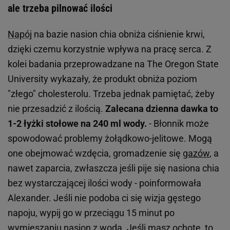
ale trzeba pilnować ilości
Napój
na bazie nasion chia obniża ciśnienie krwi,
dzięki czemu korzystnie wpływa na pracę serca. Z
kolei badania przeprowadzane na The Oregon State
University wykazały, że produkt obniża poziom
"złego" cholesterolu. Trzeba jednak pamiętać, żeby
nie przesadzić z ilością.
Zalecana dzienna dawka to
1-2 łyżki stołowe na 240 ml wody.
- Błonnik może
spowodować problemy żołądkowo-jelitowe. Mogą
one obejmować wzdęcia, gromadzenie się
gazów
, a
nawet zaparcia, zwłaszcza jeśli pije się nasiona chia
bez wystarczającej ilości wody - poinformowała
Alexander. Jeśli nie podoba ci się wizja gęstego
napoju, wypij go w przeciągu 15 minut po
wymieszaniu nasion z wodą.
Jeśli masz ochotę, to