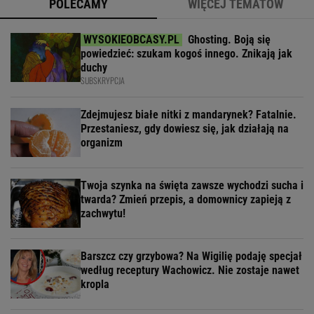
POLECAMY
WIĘCEJ TEMATÓW
Ghosting. Boją się
powiedzieć: szukam kogoś innego. Znikają jak
duchy
SUBSKRYPCJA
Zdejmujesz białe nitki z mandarynek? Fatalnie.
Przestaniesz, gdy dowiesz się, jak działają na
organizm
Twoja szynka na święta zawsze wychodzi sucha i
twarda? Zmień przepis, a domownicy zapieją z
zachwytu!
Barszcz czy grzybowa? Na Wigilię podaję specjał
według receptury Wachowicz. Nie zostaje nawet
kropla