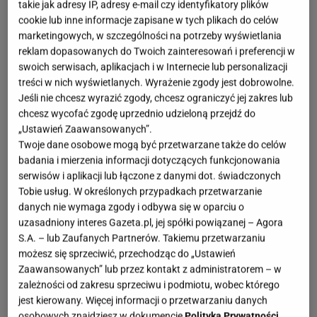
takie jak adresy IP, adresy e-mail czy identyfikatory plików
cookie lub inne informacje zapisane w tych plikach do celów
marketingowych, w szczególności na potrzeby wyświetlania
reklam dopasowanych do Twoich zainteresowań i preferencji w
swoich serwisach, aplikacjach i w Internecie lub personalizacji
treści w nich wyświetlanych. Wyrażenie zgody jest dobrowolne.
Jeśli nie chcesz wyrazić zgody, chcesz ograniczyć jej zakres lub
chcesz wycofać zgodę uprzednio udzieloną przejdź do
„Ustawień Zaawansowanych”.
Twoje dane osobowe mogą być przetwarzane także do celów
badania i mierzenia informacji dotyczących funkcjonowania
serwisów i aplikacji lub łączone z danymi dot. świadczonych
Tobie usług. W określonych przypadkach przetwarzanie
danych nie wymaga zgody i odbywa się w oparciu o
uzasadniony interes Gazeta.pl, jej spółki powiązanej – Agora
S.A. – lub Zaufanych Partnerów. Takiemu przetwarzaniu
możesz się sprzeciwić, przechodząc do „Ustawień
Zaawansowanych” lub przez kontakt z administratorem – w
zależności od zakresu sprzeciwu i podmiotu, wobec którego
jest kierowany. Więcej informacji o przetwarzaniu danych
osobowych znajdziesz w dokumencie
Polityka Prywatności