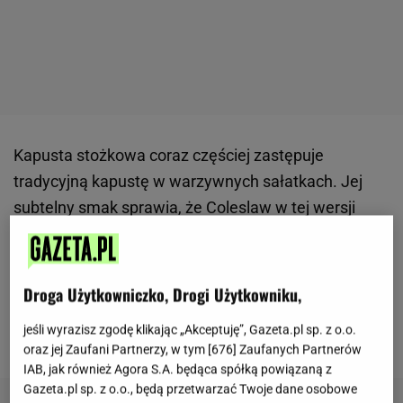
Kapusta stożkowa coraz częściej zastępuje
tradycyjną kapustę w warzywnych sałatkach. Jej
subtelny smak sprawia, że Coleslaw w tej wersji
staje się lżejszy i delikatniejszy.
Połączenie kapusty,
marchewki, jabłka i czerwonej cebuli tworzy
zrównoważoną kompozycję o naturalnym
Droga Użytkowniczko, Drogi Użytkowniku,
aromacie.
To wygodny dodatek do dań obiadowych,
jeśli wyrazisz zgodę klikając „Akceptuję”, Gazeta.pl sp. z o.o.
potraw z grilla oraz kanapek.
oraz jej Zaufani Partnerzy, w tym [
676
] Zaufanych Partnerów
IAB, jak również Agora S.A. będąca spółką powiązaną z
Gazeta.pl sp. z o.o., będą przetwarzać Twoje dane osobowe