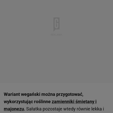
Wariant wegański można przygotować,
wykorzystując roślinne
zamienniki śmietany i
majonezu
.
Sałatka pozostaje wtedy równie lekka i