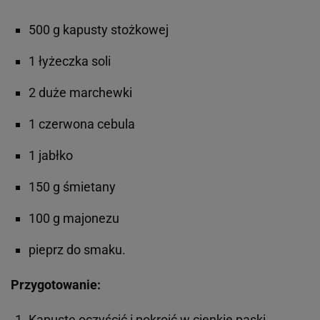
500 g kapusty stożkowej
1 łyżeczka soli
2 duże marchewki
1 czerwona cebula
1 jabłko
150 g śmietany
100 g majonezu
pieprz do smaku.
Przygotowanie:
Kapustę oczyścić i pokroić w cienkie paski,