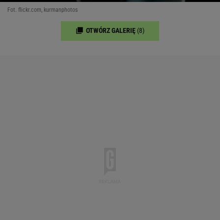
Fot. flickr.com, kurmanphotos
OTWÓRZ GALERIĘ
(8)