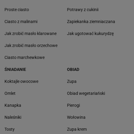
Proste ciasto
Potrawy z cukinii
Ciasto z malinami
Zapiekanka ziemniaczana
Jak zrobić masło klarowane
Jak ugotować kukurydzę
Jak zrobić masło orzechowe
Ciasto marchewkowe
ŚNIADANIE
OBIAD
Koktajle owocowe
Zupa
Omlet
Obiad wegetariański
Kanapka
Pierogi
Naleśniki
Wołowina
Tosty
Zupa krem