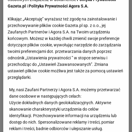
Gazeta.pl
i
Polityka Prywatności Agora S.A.
Klikając „Akceptuję” wyrażasz też zgodę na zainstalowanie i
przechowywanie plików cookie Gazeta.pl sp. z o.o., jej
Zaufanych Partnerów i Agora S.A. na Twoim urządzeniu
końcowym. Możesz w każdej chwili zmienić swoje preferencje
dotyczące plików cookie, wywołując narzędzie do zarządzania
twoimi preferencjami dot. przetwarzania danych poprzez
odnośnik „Ustawienia prywatności ” w stopce serwisu i
przechodząc do „Ustawień Zaawansowanych”. Zmiana
Zobacz wideo
Nikt nie zna tego przepisu, a jest
ustawień plików cookie możliwa jest także za pomocą ustawień
lepszy niż ogórki - kapusta małosolna!
przeglądarki.
My, nasi Zaufani Partnerzy i Agora S.A. możemy przetwarzać
Kapusta stożkowa nadaje sałatce świeżości i
dane osobowe w następujących celach:
Użycie dokładnych danych geolokalizacyjnych. Aktywne
lekkości. Jej struktura idealnie pasuje do
skanowanie charakterystyki urządzenia do celów
kremowego sosu
identyfikacji. Przechowywanie informacji na urządzeniu lub
dostęp do nich. Spersonalizowane reklamy i treści, pomiar
Kapusta stożkowa
wyróżnia się chrupkością
i
reklam i treści, badnie odbiorców i ulepszanie usług.