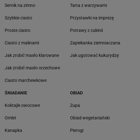
Sernik na zimno
Tarta z warzywami
Szybkie ciasto
Przystawki na imprezę
Proste ciasto
Potrawy z cukinii
Ciasto z malinami
Zapiekanka ziemniaczana
Jak zrobić masło klarowane
Jak ugotować kukurydzę
Jak zrobić masło orzechowe
Ciasto marchewkowe
ŚNIADANIE
OBIAD
Koktajle owocowe
Zupa
Omlet
Obiad wegetariański
Kanapka
Pierogi