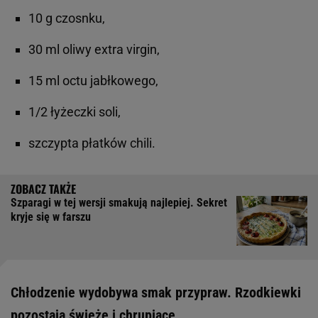
10 g czosnku,
30 ml oliwy extra virgin,
15 ml octu jabłkowego,
1/2 łyżeczki soli,
szczypta płatków chili.
Szparagi w tej wersji smakują najlepiej. Sekret
kryje się w farszu
Chłodzenie wydobywa smak przypraw. Rzodkiewki
pozostają świeże i chrupiące