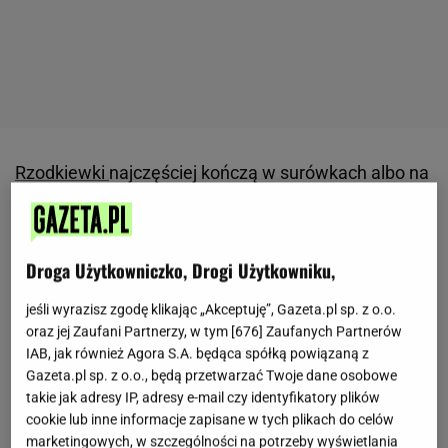
Rzodkiewki
najczęściej kończą w surówkach albo na
kromce chleba z twarożkiem, choć dobrze
sprawdzają się również w bardziej wyrazistych
przekąskach. Po lekkim rozgnieceniu szybciej
Droga Użytkowniczko, Drogi Użytkowniku,
chłoną smak przypraw i zyskują intensywniejszy
jeśli wyrazisz zgodę klikając „Akceptuję”, Gazeta.pl sp. z o.o.
aromat.
Połączenie koperku, czosnku oraz oliwy
oraz jej Zaufani Partnerzy, w tym [
676
] Zaufanych Partnerów
sprawia, że warzywa pozostają chrupiące, ale
IAB, jak również Agora S.A. będąca spółką powiązaną z
jednocześnie stają się bardziej soczyste.
Taki
Gazeta.pl sp. z o.o., będą przetwarzać Twoje dane osobowe
takie jak adresy IP, adresy e-mail czy identyfikatory plików
dodatek dobrze pasuje do grillowanych mięs,
cookie lub inne informacje zapisane w tych plikach do celów
pieczonych
ziemniaków
i świeżego pieczywa.
marketingowych, w szczególności na potrzeby wyświetlania