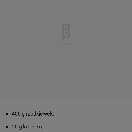
400 g rzodkiewek,
20 g koperku,