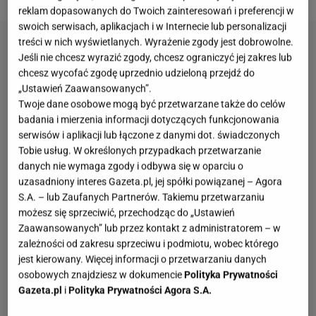
reklam dopasowanych do Twoich zainteresowań i preferencji w
swoich serwisach, aplikacjach i w Internecie lub personalizacji
treści w nich wyświetlanych. Wyrażenie zgody jest dobrowolne.
Jeśli nie chcesz wyrazić zgody, chcesz ograniczyć jej zakres lub
chcesz wycofać zgodę uprzednio udzieloną przejdź do
„Ustawień Zaawansowanych”.
Twoje dane osobowe mogą być przetwarzane także do celów
badania i mierzenia informacji dotyczących funkcjonowania
serwisów i aplikacji lub łączone z danymi dot. świadczonych
Tobie usług. W określonych przypadkach przetwarzanie
danych nie wymaga zgody i odbywa się w oparciu o
uzasadniony interes Gazeta.pl, jej spółki powiązanej – Agora
S.A. – lub Zaufanych Partnerów. Takiemu przetwarzaniu
możesz się sprzeciwić, przechodząc do „Ustawień
Zaawansowanych” lub przez kontakt z administratorem – w
zależności od zakresu sprzeciwu i podmiotu, wobec którego
jest kierowany. Więcej informacji o przetwarzaniu danych
osobowych znajdziesz w dokumencie
Polityka Prywatności
Gazeta.pl
i
Polityka Prywatności Agora S.A.