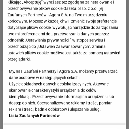
Klikając „Akceptuję” wyrażasz też zgodę na zainstalowanie i
przechowywanie plików cookie Gazeta.pl sp. z o.o., jej
Zaufanych Partnerów i Agora S.A. na Twoim urządzeniu
końcowym. Możesz w każdej chwili zmienić swoje preferencje
dotyczące plików cookie, wywołując narzędzie do zarządzania
twoimi preferencjami dot. przetwarzania danych poprzez
odnośnik „Ustawienia prywatności ” w stopce serwisu i
przechodząc do „Ustawień Zaawansowanych”. Zmiana
ustawień plików cookie możliwa jest także za pomocą ustawień
przeglądarki.
My, nasi Zaufani Partnerzy i Agora S.A. możemy przetwarzać
dane osobowe w następujących celach:
Zobacz wideo
Sałatka nicejska ze stekiem z
Użycie dokładnych danych geolokalizacyjnych. Aktywne
skanowanie charakterystyki urządzenia do celów
tuńczyka
identyfikacji. Przechowywanie informacji na urządzeniu lub
dostęp do nich. Spersonalizowane reklamy i treści, pomiar
Co dobrego można zrobić z rzodkiewki? Marynata
reklam i treści, badnie odbiorców i ulepszanie usług.
Lista Zaufanych Partnerów
podkreśla ich chrupkość