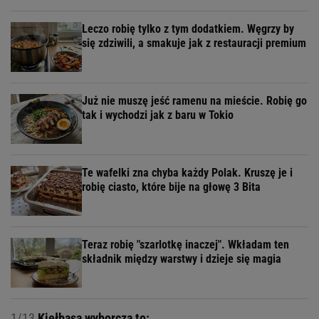
Leczo robię tylko z tym dodatkiem. Węgrzy by
się zdziwili, a smakuje jak z restauracji premium
Już nie muszę jeść ramenu na mieście. Robię go
tak i wychodzi jak z baru w Tokio
Te wafelki zna chyba każdy Polak. Kruszę je i
robię ciasto, które bije na głowę 3 Bita
Teraz robię "szarlotkę inaczej". Wkładam ten
składnik między warstwy i dzieje się magia
1/13
Kiełbasa wyborcza to: