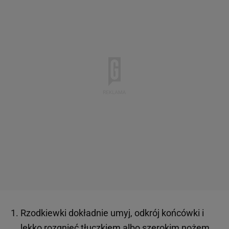
Rzodkiewki dokładnie umyj, odkrój końcówki i
lekko rozgnieć tłuczkiem albo szerokim nożem,