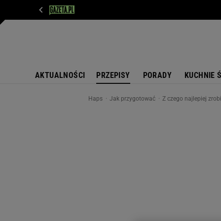
WIADOMOŚCI
NEXT
SPORT
PLOTEK
D
AKTUALNOŚCI
PRZEPISY
PORADY
KUCHNIE 
Haps
Jak przygotować
Z czego najlepiej zro