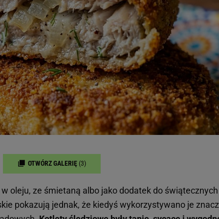
OTWÓRZ GALERIĘ
(3)
ół w oleju, ze śmietaną albo jako dodatek do świątecznych
skie pokazują jednak, że kiedyś wykorzystywano je znacz
biadowych.
Kotlety śledziowe były tanie, sycące i wygodn