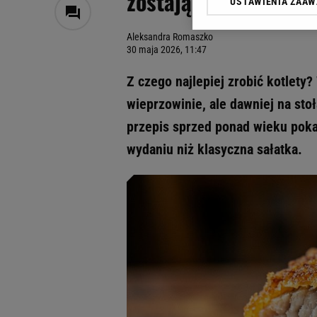
zostają miękkie i so
USTAWIENIA ZAA
Klikając „Akceptuję” wyra
Zaufanych Partnerów i A
Aleksandra Romaszko
dotyczące plików cookie,
30 maja 2026, 11:47
odnośnik „Ustawienia pr
plików cookie możliwa je
Z czego najlepiej zrobić kotlety
My, nasi Zaufani Partne
wieprzowinie, ale dawniej na sto
Użycie dokładnych danych
przepis sprzed ponad wieku poka
Przechowywanie informacji
badnie odbiorców i uleps
wydaniu niż klasyczna sałatka.