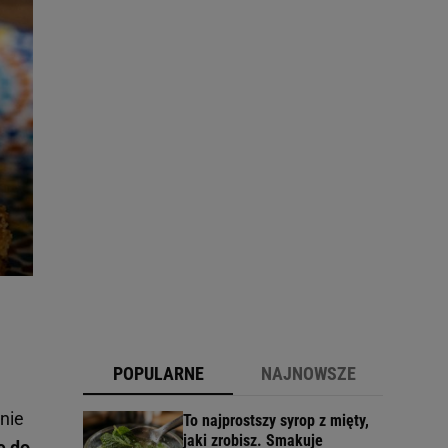
POPULARNE
NAJNOWSZE
nie
To najprostszy syrop z mięty,
jaki zrobisz. Smakuje
e do