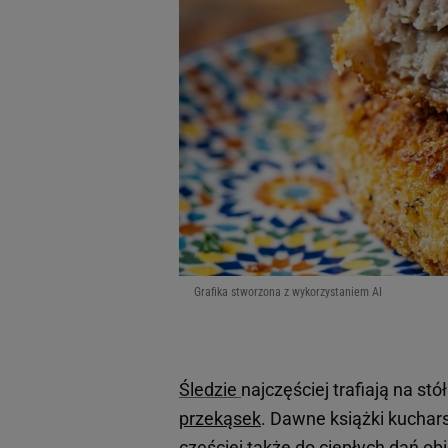
Grafika stworzona z wykorzystaniem AI
Śledzie
najczęściej trafiają na st
przekąsek
. Dawne książki kuchar
częściej także do ciepłych dań o