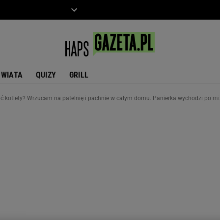
ZIECKO
MOTO
ŚWIATA
QUIZY
GRILL
bić kotlety? Wrzucam na patelnię i pachnie w całym domu. Panierka wychodzi po m