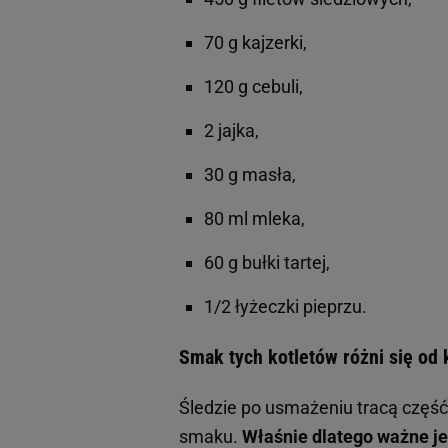
70 g kajzerki,
120 g cebuli,
2 jajka,
30 g masła,
80 ml mleka,
60 g bułki tartej,
1/2 łyżeczki pieprzu.
Smak tych kotletów różni się od 
Śledzie po usmażeniu tracą część 
smaku.
Właśnie dlatego ważne je