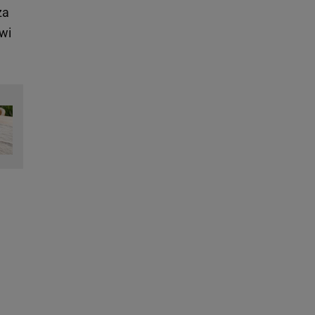
za
wi