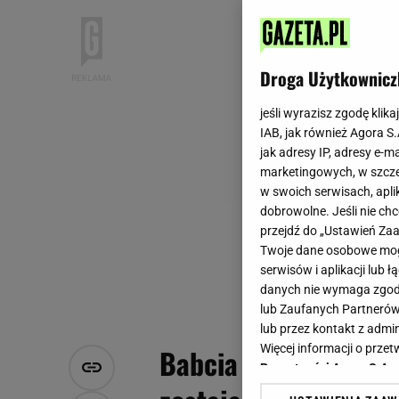
Droga Użytkownicz
jeśli wyrazisz zgodę klika
IAB, jak również Agora S
jak adresy IP, adresy e-m
marketingowych, w szcze
w swoich serwisach, aplik
dobrowolne. Jeśli nie ch
przejdź do „Ustawień Z
Twoje dane osobowe mogą
serwisów i aplikacji lub
danych nie wymaga zgody 
lub Zaufanych Partnerów
lub przez kontakt z admi
Więcej informacji o prz
Babcia robiła je zam
Prywatności Agora S.A.