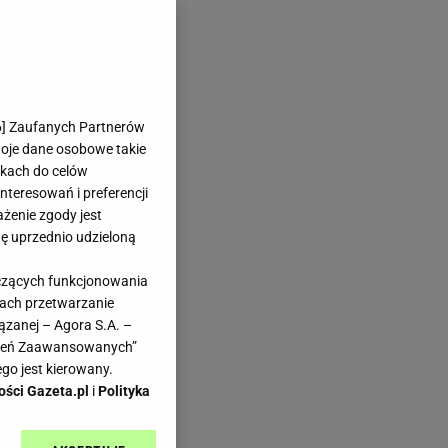
6
] Zaufanych Partnerów
woje dane osobowe takie
likach do celów
teresowań i preferencji
ażenie zgody jest
dę uprzednio udzieloną
yczących funkcjonowania
kach przetwarzanie
ązanej – Agora S.A. –
awień Zaawansowanych”
go jest kierowany.
ości Gazeta.pl
i
Polityka
dku