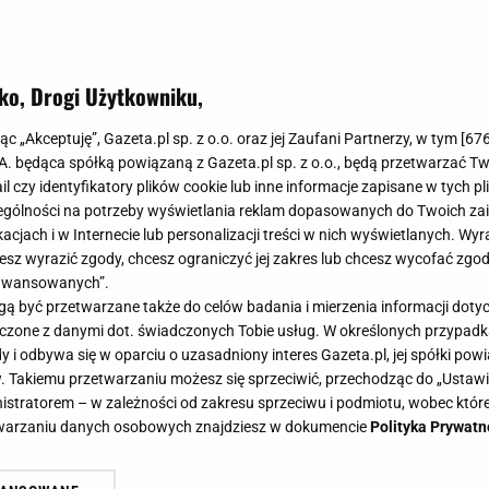
ko, Drogi Użytkowniku,
jąc „Akceptuję”, Gazeta.pl sp. z o.o. oraz jej Zaufani Partnerzy, w tym [
67
.A. będąca spółką powiązaną z Gazeta.pl sp. z o.o., będą przetwarzać T
ail czy identyfikatory plików cookie lub inne informacje zapisane w tych p
gólności na potrzeby wyświetlania reklam dopasowanych do Twoich zain
acjach i w Internecie lub personalizacji treści w nich wyświetlanych. Wyr
cesz wyrazić zgody, chcesz ograniczyć jej zakres lub chcesz wycofać zgo
aawansowanych”.
 być przetwarzane także do celów badania i mierzenia informacji dot
 łączone z danymi dot. świadczonych Tobie usług. W określonych przypad
i odbywa się w oparciu o uzasadniony interes Gazeta.pl, jej spółki powi
. Takiemu przetwarzaniu możesz się sprzeciwić, przechodząc do „Ust
nistratorem – w zależności od zakresu sprzeciwu i podmiotu, wobec które
etwarzaniu danych osobowych znajdziesz w dokumencie
Polityka Prywatn
iast mielonych. Chrupią, ale w śro