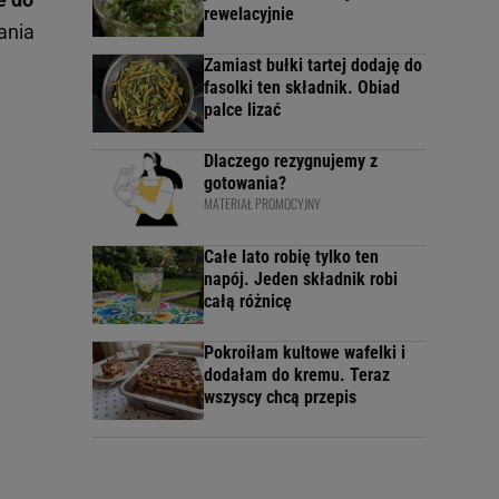
rewelacyjnie
ania
Zamiast bułki tartej dodaję do
fasolki ten składnik. Obiad
palce lizać
Dlaczego rezygnujemy z
gotowania?
MATERIAŁ PROMOCYJNY
Całe lato robię tylko ten
napój. Jeden składnik robi
całą różnicę
Pokroiłam kultowe wafelki i
dodałam do kremu. Teraz
wszyscy chcą przepis