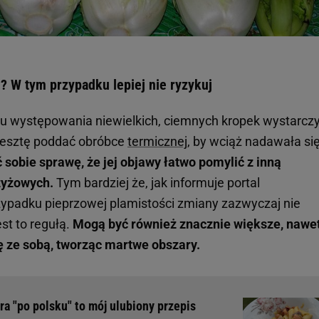
j? W tym przypadku lepiej nie ryzykuj
ku występowania niewielkich, ciemnych kropek wystarcz
 resztę poddać obróbce
termicznej
, by wciąż nadawała si
sobie sprawę, że jej objawy łatwo pomylić z inną
rzyżowych.
Tym bardziej że, jak informuje portal
zypadku pieprzowej plamistości zmiany zazwyczaj nie
st to regułą.
Mogą być również znacznie większe, nawe
ię ze sobą, tworząc martwe obszary.
ra "po polsku" to mój ulubiony przepis