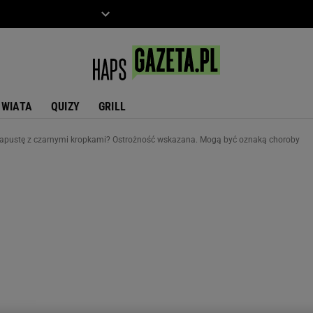
ZIECKO
MOTO
ŚWIATA
QUIZY
GRILL
kapustę z czarnymi kropkami? Ostrożność wskazana. Mogą być oznaką choroby