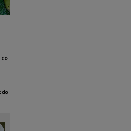
y
ę do
t do