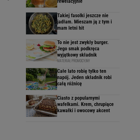
rewelacyjnie
Takiej fasolki jeszcze nie
jadłam. Mieszam ją z tym i
mam letni hit
To nie jest zwykły burger.
Jego smak podkręca
wyjątkowy składnik
MATERIAŁ PROMOCYJNY
Całe lato robię tylko ten
napój. Jeden składnik robi
całą różnicę
Ciasto z popularnymi
wafelkami. Krem, chrupiące
kawałki i owocowy akcent