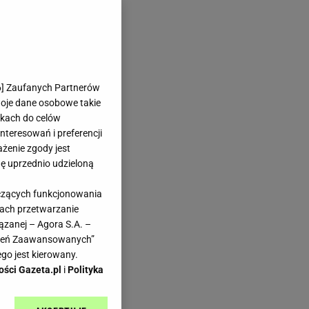
6
] Zaufanych Partnerów
woje dane osobowe takie
likach do celów
teresowań i preferencji
ażenie zgody jest
dę uprzednio udzieloną
yczących funkcjonowania
kach przetwarzanie
ązanej – Agora S.A. –
awień Zaawansowanych”
go jest kierowany.
ości Gazeta.pl
i
Polityka