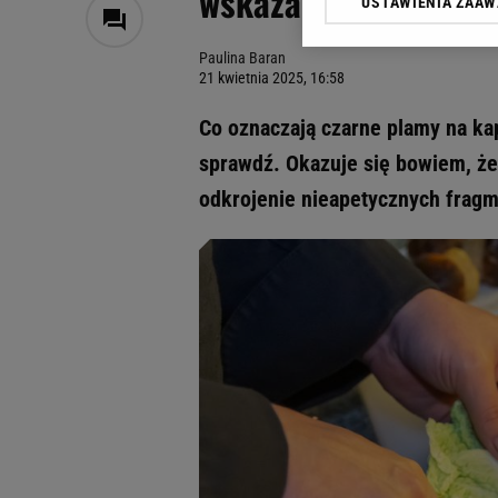
wskazana. Nie zawsz
USTAWIENIA ZAA
Klikając „Akceptuję” wyra
Zaufanych Partnerów i A
Paulina Baran
dotyczące plików cookie,
21 kwietnia 2025, 16:58
odnośnik „Ustawienia pr
plików cookie możliwa je
Co oznaczają czarne plamy na kap
My, nasi Zaufani Partne
sprawdź. Okazuje się bowiem, ż
Użycie dokładnych danych
odkrojenie nieapetycznych frag
Przechowywanie informacji
badnie odbiorców i uleps