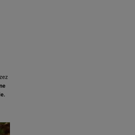
rzez
ne
ie.