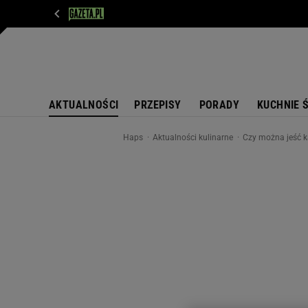
WIADOMOŚCI
NEXT
SPORT
PLOTEK
D
AKTUALNOŚCI
PRZEPISY
PORADY
KUCHNIE 
Haps
Aktualności kulinarne
Czy można jeść 