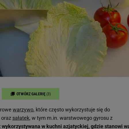
OTWÓRZ GALERIĘ
(3)
drowe
warzywo
, które często wykorzystuje się do
oraz
sałatek
, w tym m.in. warstwowego gyrosu z
 wykorzystywana w kuchni azjatyckiej, gdzie stanowi w