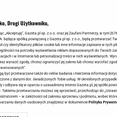
ko, Drogi Użytkowniku,
jąc „Akceptuję”, Gazeta.pl sp. z o.o. oraz jej Zaufani Partnerzy, w tym [
67
.A. będąca spółką powiązaną z Gazeta.pl sp. z o.o., będą przetwarzać T
ail czy identyfikatory plików cookie lub inne informacje zapisane w tych p
gólności na potrzeby wyświetlania reklam dopasowanych do Twoich zain
acjach i w Internecie lub personalizacji treści w nich wyświetlanych. Wyr
cesz wyrazić zgody, chcesz ograniczyć jej zakres lub chcesz wycofać zgo
aawansowanych”.
 być przetwarzane także do celów badania i mierzenia informacji dot
 łączone z danymi dot. świadczonych Tobie usług. W określonych przypad
i odbywa się w oparciu o uzasadniony interes Gazeta.pl, jej spółki powi
. Takiemu przetwarzaniu możesz się sprzeciwić, przechodząc do „Ust
nistratorem – w zależności od zakresu sprzeciwu i podmiotu, wobec które
etwarzaniu danych osobowych znajdziesz w dokumencie
Polityka Prywatn
 się czarne kropki? Ostrożność