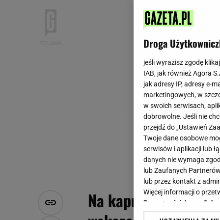
Droga Użytkownicz
jeśli wyrazisz zgodę klika
IAB, jak również Agora S
jak adresy IP, adresy e-m
marketingowych, w szcze
w swoich serwisach, aplik
dobrowolne. Jeśli nie ch
przejdź do „Ustawień Z
Twoje dane osobowe mogą
serwisów i aplikacji lub
danych nie wymaga zgody 
lub Zaufanych Partnerów
lub przez kontakt z admi
Więcej informacji o prz
Na kapuście pojawiły
Prywatności Agora S.A.