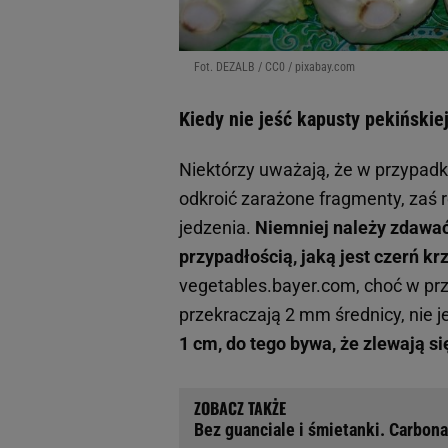
Fot. DEZALB / CC0 / pixabay.com
Kiedy nie jeść kapusty pekińskie
Niektórzy uważają, że w przypad
odkroić zarażone fragmenty, zaś
jedzenia.
Niemniej należy zdawać 
przypadłością, jaką jest czerń k
vegetables.bayer.com, choć w pr
przekraczają 2 mm średnicy, nie je
1 cm, do tego bywa, że zlewają s
Bez guanciale i śmietanki. Carbona