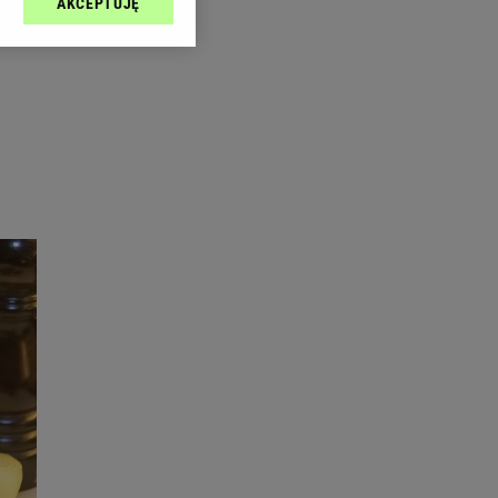
AKCEPTUJĘ
l sp. z o.o., jej
ić swoje preferencje
arzania danych poprzez
ych”. Zmiana ustawień
ach:
 celów identyfikacji.
omiar reklam i treści,