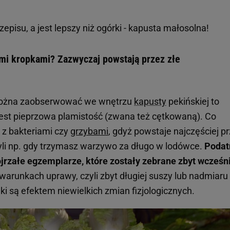
zepisu, a jest lepszy niż ogórki - kapusta małosolna!
mi kropkami? Zazwyczaj powstają przez złe
e można zaobserwować we wnętrzu
kapusty
pekińskiej to
 jest pieprzowa plamistość (zwana też cętkowaną). Co
 z bakteriami czy
grzybami
, gdyż powstaje najczęściej p
yli np. gdy trzymasz warzywo za długo w lodówce.
Podat
jrzałe egzemplarze, które zostały zebrane zbyt wcześn
arunkach uprawy, czyli zbyt długiej suszy lub nadmiaru
i są efektem niewielkich zmian fizjologicznych.