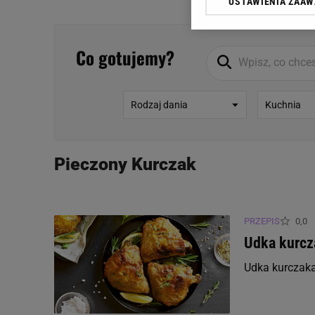
USTAWIENIA ZAA
Klikając „Akceptuję” wyra
Zaufanych Partnerów i A
dotyczące plików cookie,
Co gotujemy?
odnośnik „Ustawienia pr
plików cookie możliwa je
My, nasi Zaufani Partne
Rodzaj dania
Kuchnia
Użycie dokładnych danych
Przechowywanie informacji
badnie odbiorców i uleps
Pieczony Kurczak
PRZEPIS
0,0
Udka kurcz
Udka kurczaka