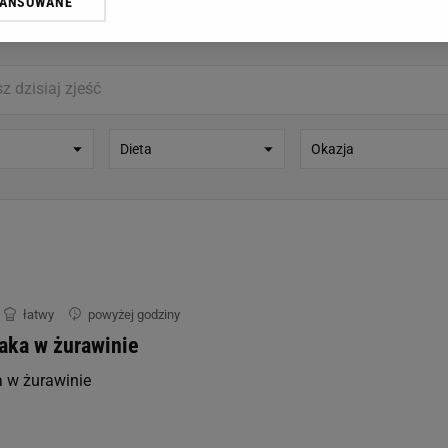
WANSOWANE
żasz też zgodę na zainstalowanie i przechowywanie plików cookie Gazeta.p
gora S.A. na Twoim urządzeniu końcowym. Możesz w każdej chwili zmien
 wywołując narzędzie do zarządzania twoimi preferencjami dot. przetw
ywatności ” w stopce serwisu i przechodząc do „Ustawień Zaawansowan
st także za pomocą ustawień przeglądarki.
rzy i Agora S.A. możemy przetwarzać dane osobowe w następujących cel
Dieta
Okazja
 geolokalizacyjnych. Aktywne skanowanie charakterystyki urządzenia do
 na urządzeniu lub dostęp do nich. Spersonalizowane reklamy i treści, p
zanie usług.
Lista Zaufanych Partnerów
łatwy
powyżej godziny
aka w żurawinie
 w żurawinie