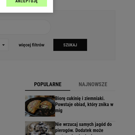
AKCEPTUJĘ
l sp. z o.o., jej
ić swoje preferencje
arzania danych poprzez
ych”. Zmiana ustawień
ach:
więcej filtrów
SZUKAJ
 celów identyfikacji.
omiar reklam i treści,
POPULARNE
NAJNOWSZE
Biorę cukinię i ziemniaki.
Powstaje obiad, który znika w
mig
Nie wrzucaj samych jagód do
pierogów. Dodatek może