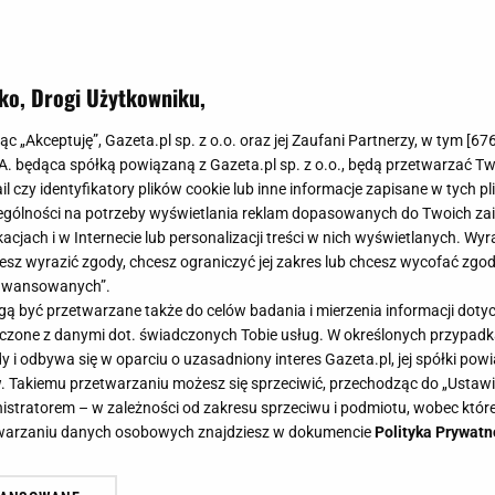
ko, Drogi Użytkowniku,
jąc „Akceptuję”, Gazeta.pl sp. z o.o. oraz jej Zaufani Partnerzy, w tym [
67
.A. będąca spółką powiązaną z Gazeta.pl sp. z o.o., będą przetwarzać T
ail czy identyfikatory plików cookie lub inne informacje zapisane w tych p
gólności na potrzeby wyświetlania reklam dopasowanych do Twoich zain
acjach i w Internecie lub personalizacji treści w nich wyświetlanych. Wyr
cesz wyrazić zgody, chcesz ograniczyć jej zakres lub chcesz wycofać zgo
aawansowanych”.
 być przetwarzane także do celów badania i mierzenia informacji dot
 łączone z danymi dot. świadczonych Tobie usług. W określonych przypad
i odbywa się w oparciu o uzasadniony interes Gazeta.pl, jej spółki powi
. Takiemu przetwarzaniu możesz się sprzeciwić, przechodząc do „Ust
nistratorem – w zależności od zakresu sprzeciwu i podmiotu, wobec które
etwarzaniu danych osobowych znajdziesz w dokumencie
Polityka Prywatn