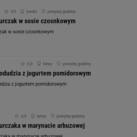
0,0
średni
powyżej godziny
urczak w sosie czosnkowym
czak w sosie czosnkowym
0,0
łatwy
powyżej godziny
odudzia z jogurtem pomidorowym
udzia z jogurtem pomidorowym
0,0
łatwy
powyżej godziny
urczaka w marynacie arbuzowej
czaka w marynacie arbuzowej