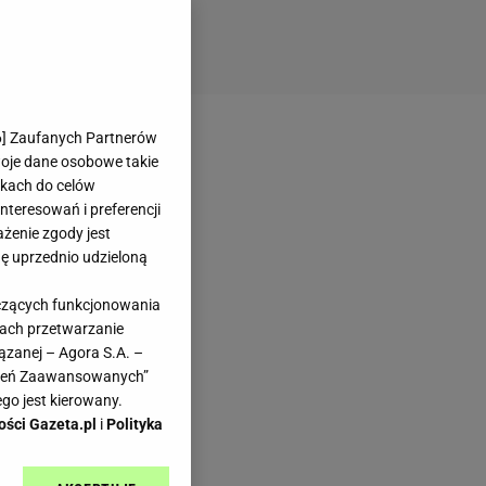
6
] Zaufanych Partnerów
woje dane osobowe takie
likach do celów
teresowań i preferencji
ażenie zgody jest
dę uprzednio udzieloną
yczących funkcjonowania
kach przetwarzanie
ązanej – Agora S.A. –
awień Zaawansowanych”
go jest kierowany.
ości Gazeta.pl
i
Polityka