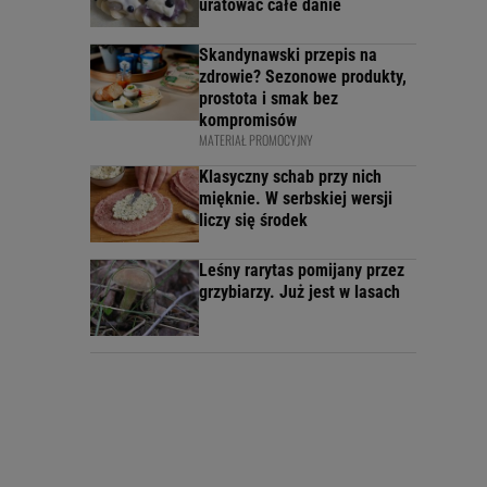
uratować całe danie
Skandynawski przepis na
zdrowie? Sezonowe produkty,
prostota i smak bez
kompromisów
MATERIAŁ PROMOCYJNY
Klasyczny schab przy nich
mięknie. W serbskiej wersji
liczy się środek
Leśny rarytas pomijany przez
grzybiarzy. Już jest w lasach