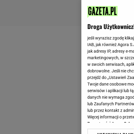
Droga Użytkownicz
jeśli wyrazisz zgodę klika
IAB, jak również Agora S
jak adresy IP, adresy e-m
marketingowych, w szcze
w swoich serwisach, aplik
dobrowolne. Jeśli nie ch
przejdź do „Ustawień Z
Twoje dane osobowe mogą
serwisów i aplikacji lub
danych nie wymaga zgody 
lub Zaufanych Partnerów
lub przez kontakt z admi
Więcej informacji o prz
Prywatności Agora S.A.