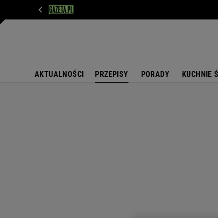
WIADOMOŚCI
NEXT
SPORT
PLOTEK
D
AKTUALNOŚCI
PRZEPISY
PORADY
KUCHNIE 