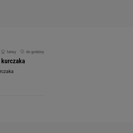
łatwy
do godziny
z kurczaka
urczaka