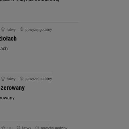
łatwy
powyżej godziny
ziołach
łach
łatwy
powyżej godziny
szerowany
erowany
0,0
łatwy
powyżej godziny