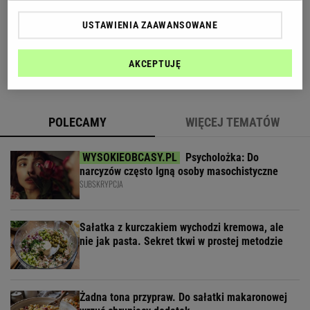
USTAWIENIA ZAAWANSOWANE
Piekarnik? Latem nie ma mowy. Ten cytrynowy
obłoczek robię inaczej
AKCEPTUJĘ
POLECAMY
WIĘCEJ TEMATÓW
Psycholożka: Do
narcyzów często lgną osoby masochistyczne
SUBSKRYPCJA
Sałatka z kurczakiem wychodzi kremowa, ale
nie jak pasta. Sekret tkwi w prostej metodzie
Żadna tona przypraw. Do sałatki makaronowej