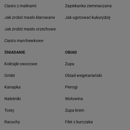
Ciasto z malinami
Zapiekanka ziemniaczana
Jak zrobić masło klarowane
Jak ugotować kukurydzę
Jak zrobić masło orzechowe
Ciasto marchewkowe
ŚNIADANIE
OBIAD
Koktajle owocowe
Zupa
Omlet
Obiad wegetariański
Kanapka
Pierogi
Naleśniki
Wołowina
Tosty
Zupa krem
Racuchy
Filet z kurczaka