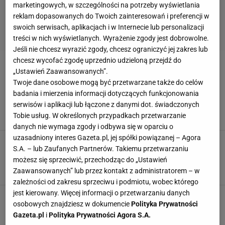
marketingowych, w szczególności na potrzeby wyświetlania
reklam dopasowanych do Twoich zainteresowań i preferencji w
swoich serwisach, aplikacjach i w Internecie lub personalizacji
treści w nich wyświetlanych. Wyrażenie zgody jest dobrowolne.
Jeśli nie chcesz wyrazić zgody, chcesz ograniczyć jej zakres lub
chcesz wycofać zgodę uprzednio udzieloną przejdź do
CO JEŚĆ
„Ustawień Zaawansowanych”.
Twoje dane osobowe mogą być przetwarzane także do celów
Jakie są jesienne warzywa i owoce? Sprawdź,
badania i mierzenia informacji dotyczących funkcjonowania
które jesienne produkty spożywcze wybrać
serwisów i aplikacji lub łączone z danymi dot. świadczonych
CO JEŚĆ
DYNIA
JESIEŃ
Tobie usług. W określonych przypadkach przetwarzanie
danych nie wymaga zgody i odbywa się w oparciu o
uzasadniony interes Gazeta.pl, jej spółki powiązanej – Agora
Uwielbiasz nabiał? Lepiej żebyś to wiedział.
S.A. – lub Zaufanych Partnerów. Takiemu przetwarzaniu
Eksperci wskazali najzdrowsze sery, a
możesz się sprzeciwić, przechodząc do „Ustawień
zwycięzca nie jest oczywisty
Zaawansowanych” lub przez kontakt z administratorem – w
CO JEŚĆ
NABIAŁ
NEWS
zależności od zakresu sprzeciwu i podmiotu, wobec którego
jest kierowany. Więcej informacji o przetwarzaniu danych
Co jeść zimą, żeby nie chorować? Naturalne
osobowych znajdziesz w dokumencie
Polityka Prywatności
antybiotyki i produkty o działaniu
Gazeta.pl
i
Polityka Prywatności Agora S.A.
antybakteryjnym