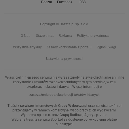
Poczta
Facebook
RSS
Copyright © Gazeta.pl sp. z o.o.
O Nas
Staże u nas
Reklama
Polityka prywatności
Wszystkie artykuły
Zasady korzystania z portalu
Zgłoś uwagi
Ustawienia prywatności
Właściciel niniejszego serwisu nie wyraża zgody na zwielokrotnianie ani inne
korzystanie z utworów rozpowszechnionych w tym serwisie, w celu
eksploracji tekstów i danych. Więcej informacji w
zastrzeżeniu dot. eksploracji tekstów i danych
Treści z
serwisów internetowych Grupy Wyborcza.pl
oraz serwisu tokfm.pl
prezentujemy w ramach komercyjnej współpracy z ich wydawcami:
Wyborcza sp. z o.o. oraz Grupą Radiową Agory sp. z o.o.
Wybrane treści z serwisu Sport.pl są dostępne po wykupieniu płatnej
subskrypcji