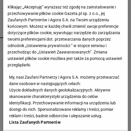
CO JEŚĆ
CZOSNEK
MIÓD
Klikając „Akceptuję” wyrażasz też zgodę na zainstalowanie i
przechowywanie plików cookie Gazeta.pl sp. z o.o., jej
Zaufanych Partnerów i Agora S.A. na Twoim urządzeniu
końcowym. Możesz w każdej chwili zmienić swoje preferencje
POPULARNE
NAJNOWSZE
dotyczące plików cookie, wywołując narzędzie do zarządzania
twoimi preferencjami dot. przetwarzania danych poprzez
Posyp skórkę ziemniaka sodą. Prosty trik
odnośnik „Ustawienia prywatności ” w stopce serwisu i
pomaga w kuchni
przechodząc do „Ustawień Zaawansowanych”. Zmiana
ustawień plików cookie możliwa jest także za pomocą ustawień
przeglądarki.
Tylko kawa i 3 składniki. Aksamitny deser znika
w mgnieniu oka
My, nasi Zaufani Partnerzy i Agora S.A. możemy przetwarzać
dane osobowe w następujących celach:
Użycie dokładnych danych geolokalizacyjnych. Aktywne
To nie jest zwykły burger. Jego smak podkręca
skanowanie charakterystyki urządzenia do celów
wyjątkowy składnik
identyfikacji. Przechowywanie informacji na urządzeniu lub
MATERIAŁ PROMOCYJNY
dostęp do nich. Spersonalizowane reklamy i treści, pomiar
reklam i treści, badnie odbiorców i ulepszanie usług.
Zamiast bułki tartej dodaję do fasolki ten
Lista Zaufanych Partnerów
składnik. Obiad palce lizać