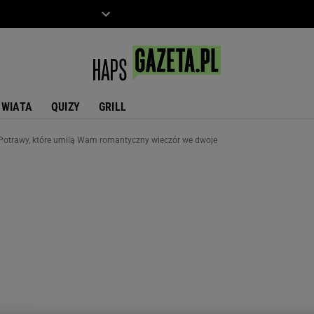
ZIECKO
MOTO
ŚWIATA
QUIZY
GRILL
 Potrawy, które umilą Wam romantyczny wieczór we dwoje