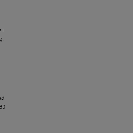
 i
ę.
aż
180