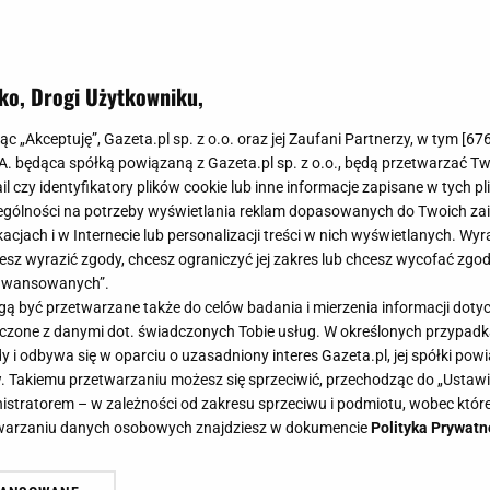
ko, Drogi Użytkowniku,
jąc „Akceptuję”, Gazeta.pl sp. z o.o. oraz jej Zaufani Partnerzy, w tym [
67
.A. będąca spółką powiązaną z Gazeta.pl sp. z o.o., będą przetwarzać T
ail czy identyfikatory plików cookie lub inne informacje zapisane w tych p
gólności na potrzeby wyświetlania reklam dopasowanych do Twoich zain
acjach i w Internecie lub personalizacji treści w nich wyświetlanych. Wyr
cesz wyrazić zgody, chcesz ograniczyć jej zakres lub chcesz wycofać zgo
aawansowanych”.
 być przetwarzane także do celów badania i mierzenia informacji dot
 łączone z danymi dot. świadczonych Tobie usług. W określonych przypad
i odbywa się w oparciu o uzasadniony interes Gazeta.pl, jej spółki powi
. Takiemu przetwarzaniu możesz się sprzeciwić, przechodząc do „Ust
nistratorem – w zależności od zakresu sprzeciwu i podmiotu, wobec które
etwarzaniu danych osobowych znajdziesz w dokumencie
Polityka Prywatn
. Potrawy, które umilą Wam