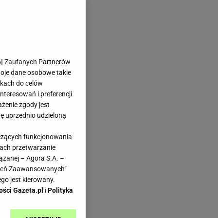
6
] Zaufanych Partnerów
woje dane osobowe takie
likach do celów
teresowań i preferencji
ażenie zgody jest
dę uprzednio udzieloną
yczących funkcjonowania
kach przetwarzanie
ązanej – Agora S.A. –
awień Zaawansowanych”
go jest kierowany.
ości Gazeta.pl
i
Polityka