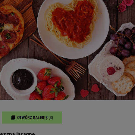
OTWÓRZ GALERIĘ
(3)
pyszną lasagne