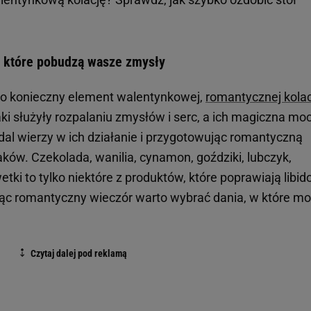
i, które pobudzą wasze zmysły
i to konieczny element walentynkowej,
romantycznej kolac
i służyły rozpalaniu zmysłów i serc, a ich magiczna mo
dal wierzy w ich działanie i przygotowując romantyczną
aków. Czekolada, wanilia, cynamon, goździki, lubczyk,
tki to tylko niektóre z produktów, które poprawiają libido
jąc romantyczny wieczór warto wybrać dania, w które m