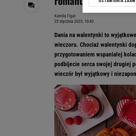
romantyczny wieczór
USTAWIENIA ZAA
Klikając „Akceptuję” wyra
Zaufanych Partnerów i A
Kamila Figat
dotyczące plików cookie,
25 stycznia 2023, 10:42
odnośnik „Ustawienia pr
plików cookie możliwa je
Dania na walentynki to wyjątkow
My, nasi Zaufani Partne
wieczoru. Chociaż walentynki dop
Użycie dokładnych danych
przygotowaniem wspaniałej kolacj
Przechowywanie informacji
badnie odbiorców i uleps
podbijecie serca swojej drugiej 
wieczór był wyjątkowy i niezapo