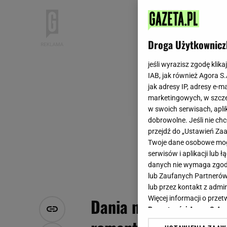
Droga Użytkownicz
jeśli wyrazisz zgodę klika
IAB, jak również Agora S
jak adresy IP, adresy e-m
marketingowych, w szcze
w swoich serwisach, aplik
dobrowolne. Jeśli nie ch
przejdź do „Ustawień Z
Twoje dane osobowe mogą
serwisów i aplikacji lub
danych nie wymaga zgody 
lub Zaufanych Partnerów
lub przez kontakt z admi
Więcej informacji o prz
Dania na walentynki
Prywatności Agora S.A.