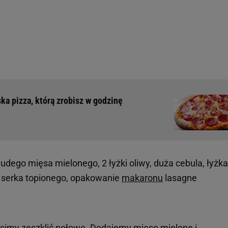
ska pizza, którą zrobisz w godzinę
hudego mięsa mielonego, 2 łyżki oliwy, duża cebula, łyżka
 g serka topionego, opakowanie
makaronu
lasagne
simy zeszklić połowę. Dodajemy mięso mielone i