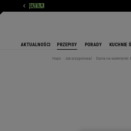
WIADOMOŚCI
NEXT
SPORT
PLOTEK
D
AKTUALNOŚCI
PRZEPISY
PORADY
KUCHNIE 
Haps
Jak przygotować
Dania na walentynki.