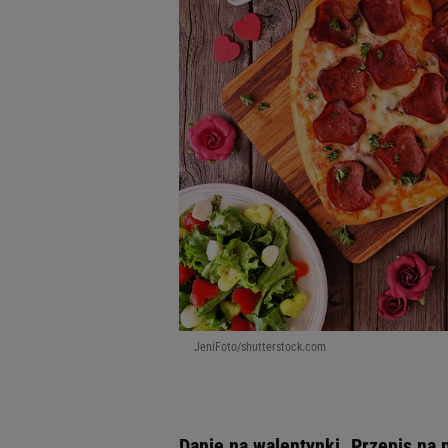
JeniFoto/shutterstock.com
Danie na walentynki. Przepis na 