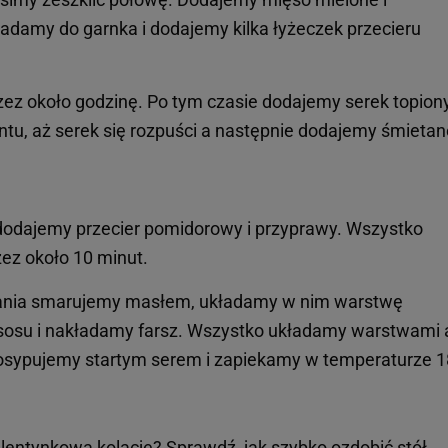
adamy do garnka i dodajemy kilka łyżeczek przecieru
z około godzinę. Po tym czasie dodajemy serek topiony
, aż serek się rozpuści a następnie dodajemy śmietan
 dodajemy przecier pomidorowy i przyprawy. Wszystko
ez około 10 minut.
kania smarujemy masłem, układamy w nim warstwę
sosu i nakładamy farsz. Wszystko układamy warstwami 
 posypujemy startym serem i zapiekamy w temperaturze 
entynkową kolację? Sprawdź, jak szybko ozdobić stół