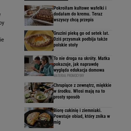
Pokroiłam kultowe wafelki i
e
dodałam do kremu. Teraz
wszyscy chcą przepis
by
Gruzini pieką go od setek lat.
Dziś przysmak podbija także
ie
polskie stoły
To nie droga na skróty. Matka
pokazuje, jak naprawdę
wygląda edukacja domowa
MATERIAŁ PROMOCYJNY
Chrupiące z zewnątrz, miękkie
w środku. Włosi mają na to
prosty sposób
Biorę cukinię i ziemniaki.
Powstaje obiad, który znika w
mig