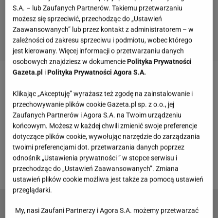
S.A. – lub Zaufanych Partnerów. Takiemu przetwarzaniu
możesz się sprzeciwić, przechodząc do „Ustawień
Zaawansowanych” lub przez kontakt z administratorem – w
zależności od zakresu sprzeciwu i podmiotu, wobec którego
jest kierowany. Więcej informacji o przetwarzaniu danych
osobowych znajdziesz w dokumencie
Polityka Prywatności
Gazeta.pl
i
Polityka Prywatności Agora S.A.
Na wielkanocnym stole
nie może zabraknąć
Klikając „Akceptuję” wyrażasz też zgodę na zainstalowanie i
tradycyjnych smakowitości i wypieków. Jednym z
przechowywanie plików cookie Gazeta.pl sp. z o.o., jej
flagowych
ciast
zaraz po babie jest oczywiście
Zaufanych Partnerów i Agora S.A. na Twoim urządzeniu
mazurek, a przygotowany w wersji z kajmakiem
końcowym. Możesz w każdej chwili zmienić swoje preferencje
dotyczące plików cookie, wywołując narzędzie do zarządzania
gwarantuje zachwyt domowników i gości. Przepis to
twoimi preferencjami dot. przetwarzania danych poprzez
przysłowiowa bułka z masłem - sekret tkwi jednak w
odnośnik „Ustawienia prywatności ” w stopce serwisu i
szczegółach.
przechodząc do „Ustawień Zaawansowanych”. Zmiana
ustawień plików cookie możliwa jest także za pomocą ustawień
przeglądarki.
Mazurek wielkanocny - przepis na ciasta z
My, nasi Zaufani Partnerzy i Agora S.A. możemy przetwarzać
dodatkiem kremowej masy makowej