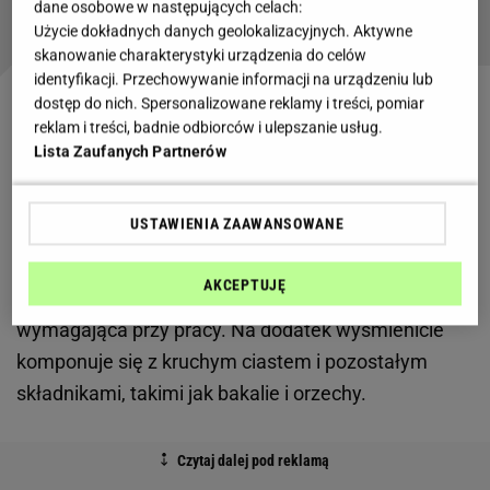
dane osobowe w następujących celach:
Użycie dokładnych danych geolokalizacyjnych. Aktywne
skanowanie charakterystyki urządzenia do celów
identyfikacji. Przechowywanie informacji na urządzeniu lub
dostęp do nich. Spersonalizowane reklamy i treści, pomiar
Mazurek kajmakowy to wielkanocny must have
reklam i treści, badnie odbiorców i ulepszanie usług.
Lista Zaufanych Partnerów
Mazurek
to nierozłączny element Świąt
Wielkanocnych. Tradycyjny przepis bazuje na
USTAWIENIA ZAAWANSOWANE
kruchym cieście i ciekawych
dodatkach. Masa kajmakowa sprawdzi się zatem
AKCEPTUJĘ
idealnie - jest kremowa, słodka i nie zbyt
wymagająca przy pracy. Na dodatek wyśmienicie
komponuje się z kruchym ciastem i pozostałym
składnikami, takimi jak bakalie i orzechy.