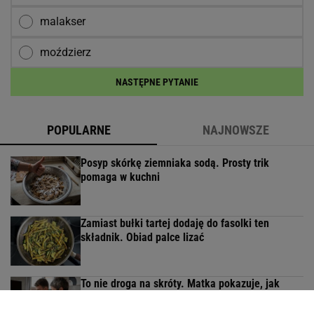
malakser
moździerz
NASTĘPNE PYTANIE
POPULARNE
NAJNOWSZE
Posyp skórkę ziemniaka sodą. Prosty trik
pomaga w kuchni
Zamiast bułki tartej dodaję do fasolki ten
składnik. Obiad palce lizać
To nie droga na skróty. Matka pokazuje, jak
naprawdę wygląda edukacja domowa
MATERIAŁ PROMOCYJNY