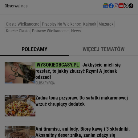
Obserwuj nas
Ciasta Wielkanocne
Przepisy Na Wielkanoc
Kajmak
Mazurek
Kruche Ciasto
Potrawy Wielkanocne
News
POLECAMY
WIĘCEJ TEMATÓW
Jakbyście mieli się
rozstać, to jakby zburzyć Rzym! A jednak
odszedł
SUBSKRYPCJA
Żadna tona przypraw. Do sałatki makaronowej
wrzuć chrupiący dodatek
Ani tiramisu, ani lody. Biorę kawę i 3 składniki.
Aksamitny deser znika, zanim zdąży się