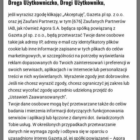
Droga Użytkowniczko, Drogi Użytkowniku,
jeśli wyrazisz zgodę klikając „Akceptuję”, Gazeta.pl sp. z o.o.
oraz jej Zaufani Partnerzy, w tym [
676
] Zaufanych Partnerów
IAB, jak również Agora S.A. będąca spółką powiązaną z
Gazeta.pl sp. z o.o., będą przetwarzać Twoje dane osobowe
takie jak adresy IP, adresy e-mail czy identyfikatory plików
cookie lub inne informacje zapisane w tych plikach do celów
marketingowych, w szczególności na potrzeby wyświetlania
reklam dopasowanych do Twoich zainteresowań i preferencji w
swoich serwisach, aplikacjach i w Internecie lub personalizacji
treści w nich wyświetlanych. Wyrażenie zgody jest dobrowolne.
Jeśli nie chcesz wyrazić zgody, chcesz ograniczyć jej zakres lub
chcesz wycofać zgodę uprzednio udzieloną przejdź do
„Ustawień Zaawansowanych”.
Twoje dane osobowe mogą być przetwarzane także do celów
badania i mierzenia informacji dotyczących funkcjonowania
serwisów i aplikacji lub łączone z danymi dot. świadczonych
Tobie usług. W określonych przypadkach przetwarzanie
danych nie wymaga zgody i odbywa się w oparciu o
uzasadniony interes Gazeta.pl, jej spółki powiązanej – Agora