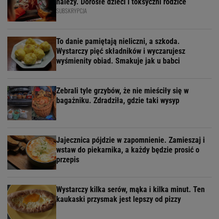
należy. Dorosłe dzieci i toksyczni rodzice
SUBSKRYPCJA
To danie pamiętają nieliczni, a szkoda.
Wystarczy pięć składników i wyczarujesz
wyśmienity obiad. Smakuje jak u babci
Zebrali tyle grzybów, że nie mieściły się w
bagażniku. Zdradziła, gdzie taki wysyp
Jajecznica pójdzie w zapomnienie. Zamieszaj i
wstaw do piekarnika, a każdy będzie prosić o
przepis
Wystarczy kilka serów, mąka i kilka minut. Ten
kaukaski przysmak jest lepszy od pizzy