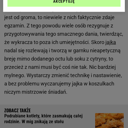
AKCEPTUJĘ
Choć sposobów na ugotowanie jajek w koszulkach
jest od groma, to niewiele z nich faktycznie zdaje
egzamin. Z tego powodu wiele osób rezygnuje z
przygotowywania tego smacznego dania, twierdząc,
że wykracza to poza ich umiejętności. Skoro
jajka
nadal się rozlewają i tworzą w garnku nieapetyczną
breję mimo dodanego octu lub soku z cytryny, to
przecież z nami musi być coś nie tak. Nic bardziej
mylnego. Wystarczy zmienić technikę i nastawienie,
a bez problemu wyczarujemy jajka w koszulkach
niczym mistrzowie śniadań.
Podrabiane kotlety, które zasmakują całej
rodzinie. W mig znikają ze stołu