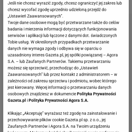
stronie głównej
Gazeta.pl
.
Jeśli nie chcesz wyrazić zgody, chcesz ograniczyć jej zakres lub
chcesz wycofać zgodę uprzednio udzieloną przejdź do
„Ustawień Zaawansowanych”.
Twoje dane osobowe mogą być przetwarzane także do celów
badania i mierzenia informacji dotyczących funkcjonowania
serwisów i aplikacji lub łączone z danymi dot. świadczonych
Tobie usług. W określonych przypadkach przetwarzanie
danych nie wymaga zgody i odbywa się w oparciu o
uzasadniony interes Gazeta.pl, jej spółki powiązanej – Agora
S.A. – lub Zaufanych Partnerów. Takiemu przetwarzaniu
możesz się sprzeciwić, przechodząc do „Ustawień
Zaawansowanych” lub przez kontakt z administratorem – w
zależności od zakresu sprzeciwu i podmiotu, wobec którego
jest kierowany. Więcej informacji o przetwarzaniu danych
osobowych znajdziesz w dokumencie
Polityka Prywatności
Gazeta.pl
i
Polityka Prywatności Agora S.A.
Klikając „Akceptuję” wyrażasz też zgodę na zainstalowanie i
przechowywanie plików cookie Gazeta.pl sp. z o.o., jej
Zaufanych Partnerów i Agora S.A. na Twoim urządzeniu