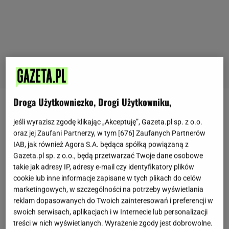
Droga Użytkowniczko, Drogi Użytkowniku,
Kuchenne
triki
mogą znacząco ułatwić życie, a przy
jeśli wyrazisz zgodę klikając „Akceptuję”, Gazeta.pl sp. z o.o.
okazji pomóc w pogłębianiu kulinarnych
oraz jej Zaufani Partnerzy, w tym [
676
] Zaufanych Partnerów
umiejętności. W końcu nawet mistrzowie w swoim
IAB, jak również Agora S.A. będąca spółką powiązaną z
fachu stawiają na spryt i ułatwienia. Ty natomiast
Gazeta.pl sp. z o.o., będą przetwarzać Twoje dane osobowe
takie jak adresy IP, adresy e-mail czy identyfikatory plików
staniesz się niekwestionowanym mistrzem jajek w
cookie lub inne informacje zapisane w tych plikach do celów
koszulkach z pomocą banalnego triku. Trudno
marketingowych, w szczególności na potrzeby wyświetlania
uwierzyć, że to wykwintne danie można robić tak
reklam dopasowanych do Twoich zainteresowań i preferencji w
swoich serwisach, aplikacjach i w Internecie lub personalizacji
sprawnie.
Więcej ciekawych treści znajdziesz na
treści w nich wyświetlanych. Wyrażenie zgody jest dobrowolne.