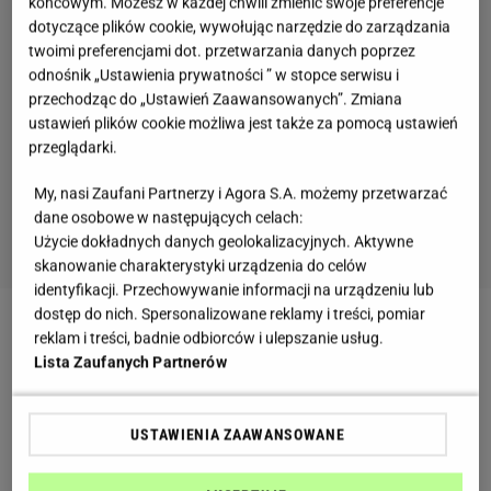
końcowym. Możesz w każdej chwili zmienić swoje preferencje
dotyczące plików cookie, wywołując narzędzie do zarządzania
twoimi preferencjami dot. przetwarzania danych poprzez
odnośnik „Ustawienia prywatności ” w stopce serwisu i
przechodząc do „Ustawień Zaawansowanych”. Zmiana
ustawień plików cookie możliwa jest także za pomocą ustawień
przeglądarki.
My, nasi Zaufani Partnerzy i Agora S.A. możemy przetwarzać
dane osobowe w następujących celach:
Użycie dokładnych danych geolokalizacyjnych. Aktywne
skanowanie charakterystyki urządzenia do celów
identyfikacji. Przechowywanie informacji na urządzeniu lub
dostęp do nich. Spersonalizowane reklamy i treści, pomiar
Zobacz wideo
Jajko mollet na dwa sposoby. Spróbuj
reklam i treści, badnie odbiorców i ulepszanie usług.
Lista Zaufanych Partnerów
przed seansem filmu "Johnny"!
Przygotuj sobie folię spożywczą i olej roślinny. Tyle
USTAWIENIA ZAAWANSOWANE
wystarczy, by wyczarować cuda