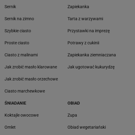
Sernik
Zapiekanka
Sernik na zimno
Tarta z warzywami
Szybkie ciasto
Przystawki na imprezę
Proste ciasto
Potrawy z cukinii
Ciasto z malinami
Zapiekanka ziemniaczana
Jak zrobić masło klarowane
Jak ugotować kukurydzę
Jak zrobić masło orzechowe
Ciasto marchewkowe
ŚNIADANIE
OBIAD
Koktajle owocowe
Zupa
Omlet
Obiad wegetariański