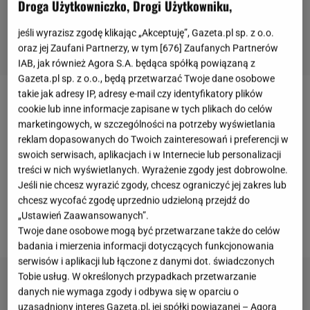
Droga Użytkowniczko, Drogi Użytkowniku,
jeśli wyrazisz zgodę klikając „Akceptuję”, Gazeta.pl sp. z o.o.
oraz jej Zaufani Partnerzy, w tym [
676
] Zaufanych Partnerów
IAB, jak również Agora S.A. będąca spółką powiązaną z
Gazeta.pl sp. z o.o., będą przetwarzać Twoje dane osobowe
takie jak adresy IP, adresy e-mail czy identyfikatory plików
Zimą
deser
powinien być ciepły w smaku, otulający i
cookie lub inne informacje zapisane w tych plikach do celów
marketingowych, w szczególności na potrzeby wyświetlania
wyrazisty - dokładnie taki jest
sernik
karmelowy z
reklam dopasowanych do Twoich zainteresowań i preferencji w
prażonymi orzechami. Kajmakowy smak przewija
swoich serwisach, aplikacjach i w Internecie lub personalizacji
się przez całą strukturę
ciasta
,
a dzięki prostemu
treści w nich wyświetlanych. Wyrażenie zgody jest dobrowolne.
Jeśli nie chcesz wyrazić zgody, chcesz ograniczyć jej zakres lub
trikowi z masłem i budyniem sernik nie opada i nie
chcesz wycofać zgodę uprzednio udzieloną przejdź do
pęka
. Podpowiadamy, jak go przygotować krok po
„Ustawień Zaawansowanych”.
kroku.
Twoje dane osobowe mogą być przetwarzane także do celów
badania i mierzenia informacji dotyczących funkcjonowania
serwisów i aplikacji lub łączone z danymi dot. świadczonych
Tobie usług. W określonych przypadkach przetwarzanie
danych nie wymaga zgody i odbywa się w oparciu o
uzasadniony interes Gazeta.pl, jej spółki powiązanej – Agora