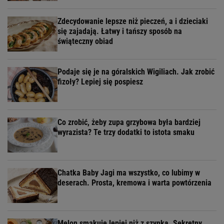
Zdecydowanie lepsze niż pieczeń, a i dzieciaki
się zajadają. Łatwy i tańszy sposób na
świąteczny obiad
Podaje się je na góralskich Wigiliach. Jak zrobić
fizoły? Lepiej się pospiesz
Co zrobić, żeby zupa grzybowa była bardziej
wyrazista? Te trzy dodatki to istota smaku
Chatka Baby Jagi ma wszystko, co lubimy w
deserach. Prosta, kremowa i warta powtórzenia
Melon smakuje lepiej niż z szynką. Sekretny