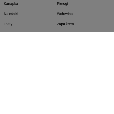
Kanapka
Pierogi
Naleśniki
Wołowina
Tosty
Zupa krem
Racuchy
Filet z kurczaka
Miód lipowy
Sałatka szwajcarska
Masło czosnkowe
Dania w 20 minut
KONTAKT
Serwis Haps.pl
ul. Czerska 8/10 00-732 Warszawa
Napisz do nas
Facebook