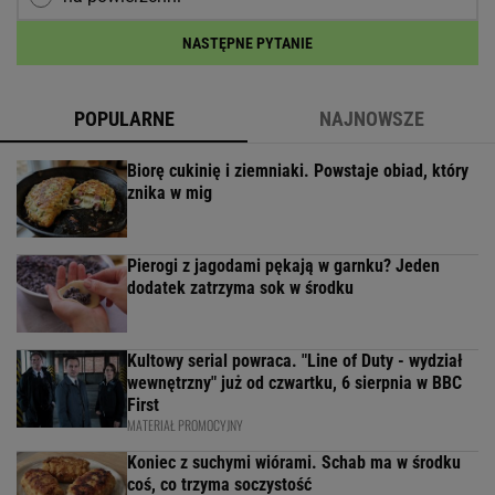
NASTĘPNE PYTANIE
POPULARNE
NAJNOWSZE
Biorę cukinię i ziemniaki. Powstaje obiad, który
znika w mig
Pierogi z jagodami pękają w garnku? Jeden
dodatek zatrzyma sok w środku
Kultowy serial powraca. "Line of Duty - wydział
wewnętrzny" już od czwartku, 6 sierpnia w BBC
First
MATERIAŁ PROMOCYJNY
Koniec z suchymi wiórami. Schab ma w środku
coś, co trzyma soczystość