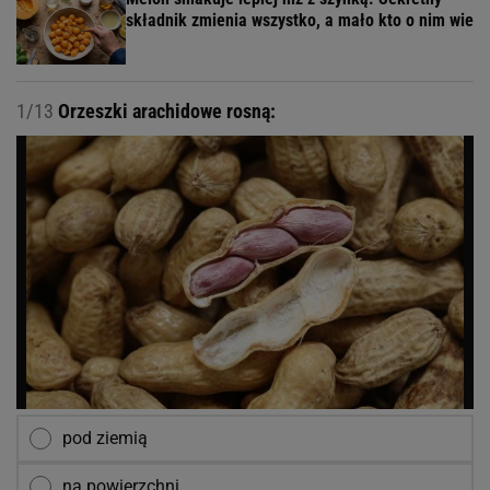
składnik zmienia wszystko, a mało kto o nim wie
1/13
Orzeszki arachidowe rosną:
pod ziemią
na powierzchni