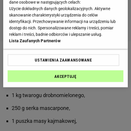
dane osobowe w następujących celach:
Użycie dokładnych danych geolokalizacyjnych. Aktywne
skanowanie charakterystyki urządzenia do celów
identyfikacji. Przechowywanie informacji na urządzeniu lub
dostęp do nich. Spersonalizowane reklamy i treści, pomiar
reklam i treści, badnie odbiorców i ulepszanie usług.
Lista Zaufanych Partnerów
Zobacz wideo
Przepis na szybki domowy chleb z
USTAWIENIA ZAAWANSOWANE
ziaren. Nie potrzebujesz ani mąki, ani drożdży
AKCEPTUJĘ
Składniki:
1 kg twarogu drobnomielonego,
250 g serka mascarpone,
1 puszka masy kajmakowej,