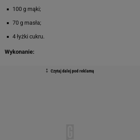
100 g mąki;
70 g masła;
4 łyżki cukru.
Wykonanie: