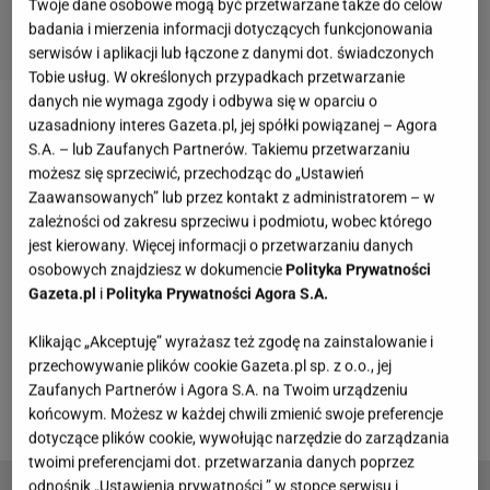
Twoje dane osobowe mogą być przetwarzane także do celów
badania i mierzenia informacji dotyczących funkcjonowania
serwisów i aplikacji lub łączone z danymi dot. świadczonych
Tobie usług. W określonych przypadkach przetwarzanie
danych nie wymaga zgody i odbywa się w oparciu o
uzasadniony interes Gazeta.pl, jej spółki powiązanej – Agora
Zobacz wideo
Ciasto na kefirze
S.A. – lub Zaufanych Partnerów. Takiemu przetwarzaniu
możesz się sprzeciwić, przechodząc do „Ustawień
Ciasto jogurtowe z owocami, które zawsze
Zaawansowanych” lub przez kontakt z administratorem – w
zależności od zakresu sprzeciwu i podmiotu, wobec którego
wychodzi - truskawkowy zawrót głowy
jest kierowany. Więcej informacji o przetwarzaniu danych
osobowych znajdziesz w dokumencie
Polityka Prywatności
Ciasto
jogurtowe z owocami to świetny wariant na
Gazeta.pl
i
Polityka Prywatności Agora S.A.
spotkanie z bliskimi. Sezon na truskawki dobiega
Klikając „Akceptuję” wyrażasz też zgodę na zainstalowanie i
końca. Warto więc skorzystać z okazji i nacieszyć się
przechowywanie plików cookie Gazeta.pl sp. z o.o., jej
smakiem wyrazistych owoców. Ciasto jogurtowe z
Zaufanych Partnerów i Agora S.A. na Twoim urządzeniu
truskawkami to prawdziwy majstersztyk!
końcowym. Możesz w każdej chwili zmienić swoje preferencje
dotyczące plików cookie, wywołując narzędzie do zarządzania
twoimi preferencjami dot. przetwarzania danych poprzez
odnośnik „Ustawienia prywatności ” w stopce serwisu i