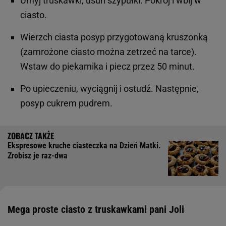
Umyj truskawki, usuń szypułki. Pokrój i wbij w
ciasto.
Wierzch ciasta posyp przygotowaną kruszonką
(zamrożone ciasto można zetrzeć na tarce).
Wstaw do piekarnika i piecz przez 50 minut.
Po upieczeniu, wyciągnij i ostudź. Następnie,
posyp cukrem pudrem.
Ekspresowe kruche ciasteczka na Dzień Matki.
Zrobisz je raz-dwa
Mega proste ciasto z truskawkami pani Joli