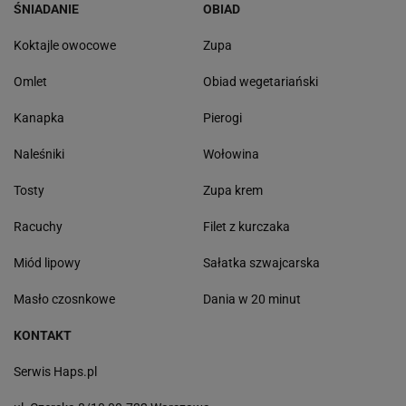
ŚNIADANIE
OBIAD
Koktajle owocowe
Zupa
Omlet
Obiad wegetariański
Kanapka
Pierogi
Naleśniki
Wołowina
Tosty
Zupa krem
Racuchy
Filet z kurczaka
Miód lipowy
Sałatka szwajcarska
Masło czosnkowe
Dania w 20 minut
KONTAKT
Serwis Haps.pl