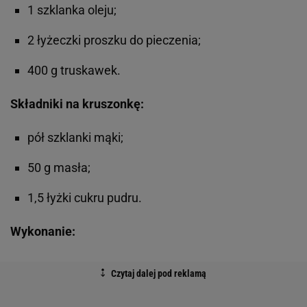
1 szklanka oleju;
2 łyżeczki proszku do pieczenia;
400 g truskawek.
Składniki na kruszonkę:
pół szklanki mąki;
50 g masła;
1,5 łyżki cukru pudru.
Wykonanie: