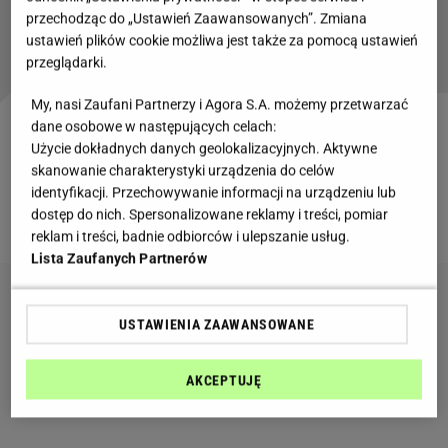
W przepisie babci na ciasto zmieniłam owoce.
przechodząc do „Ustawień Zaawansowanych”. Zmiana
Wyszło obłędnie pyszne
ustawień plików cookie możliwa jest także za pomocą ustawień
przeglądarki.
My, nasi Zaufani Partnerzy i Agora S.A. możemy przetwarzać
dane osobowe w następujących celach:
Ciasto jogurtowe - przepis babci
Użycie dokładnych danych geolokalizacyjnych. Aktywne
skanowanie charakterystyki urządzenia do celów
Oto prosty przepis babci na jogurtowe ciasto z
identyfikacji. Przechowywanie informacji na urządzeniu lub
dostęp do nich. Spersonalizowane reklamy i treści, pomiar
truskawkami:
reklam i treści, badnie odbiorców i ulepszanie usług.
Lista Zaufanych Partnerów
USTAWIENIA ZAAWANSOWANE
AKCEPTUJĘ