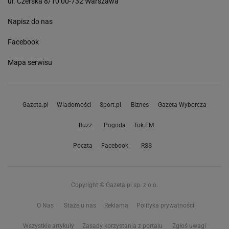
ul. Czerska 8/10 00-732 Warszawa
Napisz do nas
Facebook
Mapa serwisu
Gazeta.pl
Wiadomości
Sport.pl
Biznes
Gazeta Wyborcza
Buzz
Pogoda
Tok.FM
Poczta
Facebook
RSS
Copyright © Gazeta.pl sp. z o.o.
O Nas
Staże u nas
Reklama
Polityka prywatności
Wszystkie artykuły
Zasady korzystania z portalu
Zgłoś uwagi