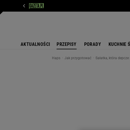
WIADOMOŚCI
NEXT
SPORT
PLOTEK
D
AKTUALNOŚCI
PRZEPISY
PORADY
KUCHNIE 
Haps
Jak przygotować
Sałatka, która depcze 