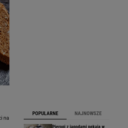
POPULARNE
NAJNOWSZE
i na
Pierogi z jagodami pękają w