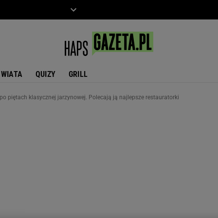
ZIECKO
MOTO
ŚWIATA
QUIZY
GRILL
po piętach klasycznej jarzynowej. Polecają ją najlepsze restauratorki