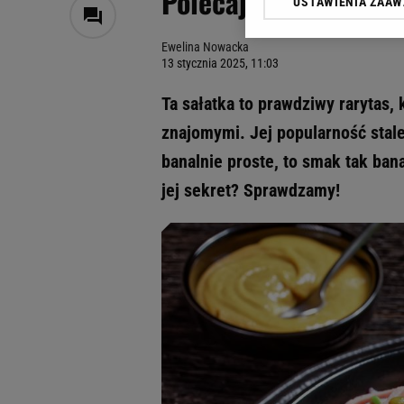
Polecają ją najlepsz
USTAWIENIA ZAA
Klikając „Akceptuję” wyra
Zaufanych Partnerów i A
Ewelina Nowacka
dotyczące plików cookie,
13 stycznia 2025, 11:03
odnośnik „Ustawienia pr
plików cookie możliwa je
Ta sałatka to prawdziwy rarytas,
My, nasi Zaufani Partne
znajomymi. Jej popularność stale
Użycie dokładnych danych
banalnie proste, to smak tak bana
Przechowywanie informacji
badnie odbiorców i uleps
jej sekret? Sprawdzamy!