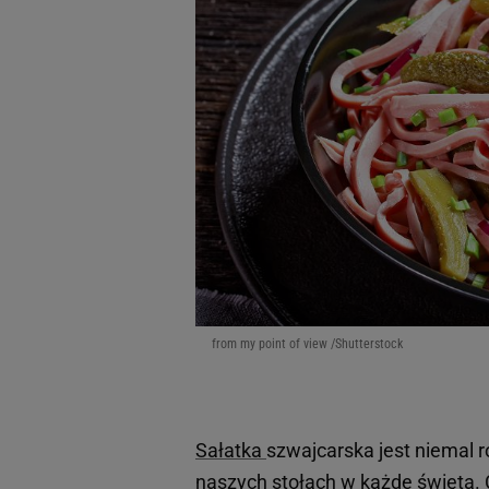
from my point of view /Shutterstock
Sałatka
szwajcarska jest niemal r
naszych stołach w każde święta. 