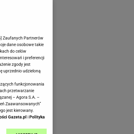
6
] Zaufanych Partnerów
woje dane osobowe takie
likach do celów
teresowań i preferencji
ażenie zgody jest
dę uprzednio udzieloną
yczących funkcjonowania
kach przetwarzanie
ązanej – Agora S.A. –
awień Zaawansowanych”
go jest kierowany.
ości Gazeta.pl
i
Polityka
.