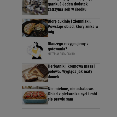
garnku? Jeden dodatek
zatrzyma sok w środku
Biorę cukinię i ziemniaki.
Powstaje obiad, który znika w
mig
Dlaczego rezygnujemy z
gotowania?
MATERIAŁ PROMOCYJNY
Herbatniki, kremowa masa i
polewa. Wygląda jak mały
domek
Nie mielone, nie schabowe.
Obiad z piekarnika syci i robi
się prawie sam