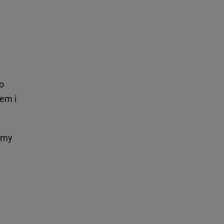
to
em i
amy