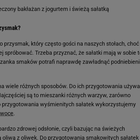
ieczony bakłażan z jogurtem i świeżą sałatką
przysmak?
 przysmak, który często gości na naszych stołach, choć
jej spróbować. Trzeba przyznać, że sałatki mają w sobie 
anka smaków potrafi naprawdę zawładnąć podniebieni
a wiele różnych sposobów. Do ich przygotowania używ
ajczęściej są to mieszanki różnych warzyw, zarówno
do przygotowania wyśmienitych sałatek wykorzystujemy
owoce
.
rdzo zdrowej odsłonie, czyli bazując na świeżych
oliwą z oliwek. Do przygotowania smakowitych sałatek