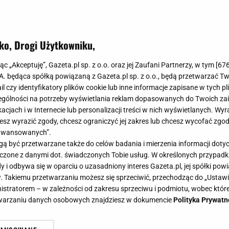
ko, Drogi Użytkowniku,
jąc „Akceptuję”, Gazeta.pl sp. z o.o. oraz jej Zaufani Partnerzy, w tym [
67
.A. będąca spółką powiązaną z Gazeta.pl sp. z o.o., będą przetwarzać T
ail czy identyfikatory plików cookie lub inne informacje zapisane w tych p
gólności na potrzeby wyświetlania reklam dopasowanych do Twoich zain
acjach i w Internecie lub personalizacji treści w nich wyświetlanych. Wyr
cesz wyrazić zgody, chcesz ograniczyć jej zakres lub chcesz wycofać zgo
aawansowanych”.
 być przetwarzane także do celów badania i mierzenia informacji dot
 łączone z danymi dot. świadczonych Tobie usług. W określonych przypad
i odbywa się w oparciu o uzasadniony interes Gazeta.pl, jej spółki powi
. Takiemu przetwarzaniu możesz się sprzeciwić, przechodząc do „Ust
nistratorem – w zależności od zakresu sprzeciwu i podmiotu, wobec które
etwarzaniu danych osobowych znajdziesz w dokumencie
Polityka Prywatn
e po piętach klasycznej jarzynowej