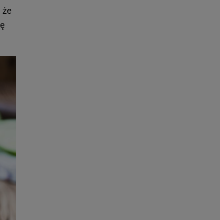
 że
tę