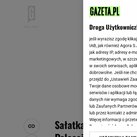
Droga Użytkownicz
jeśli wyrazisz zgodę klika
IAB, jak również Agora S
jak adresy IP, adresy e-m
marketingowych, w szcze
w swoich serwisach, aplik
dobrowolne. Jeśli nie ch
przejdź do „Ustawień Z
Twoje dane osobowe mogą
serwisów i aplikacji lub
danych nie wymaga zgody 
lub Zaufanych Partnerów
lub przez kontakt z admi
Więcej informacji o prz
Sałatka, która depcz
Prywatności Agora S.A.