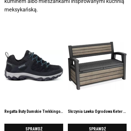
kuminem albo mieszankami inspirowanymi kuchnią
meksykańską.