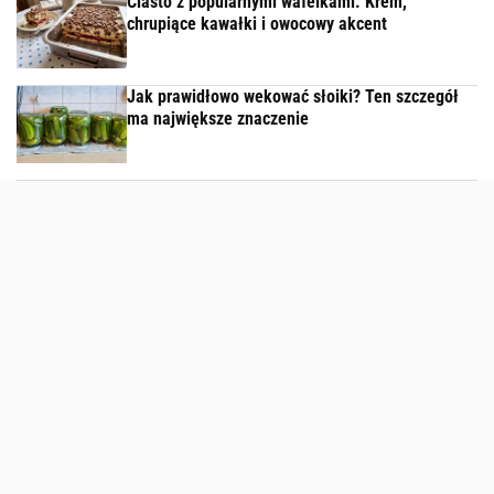
Ciasto z popularnymi wafelkami. Krem,
chrupiące kawałki i owocowy akcent
Jak prawidłowo wekować słoiki? Ten szczegół
ma największe znaczenie