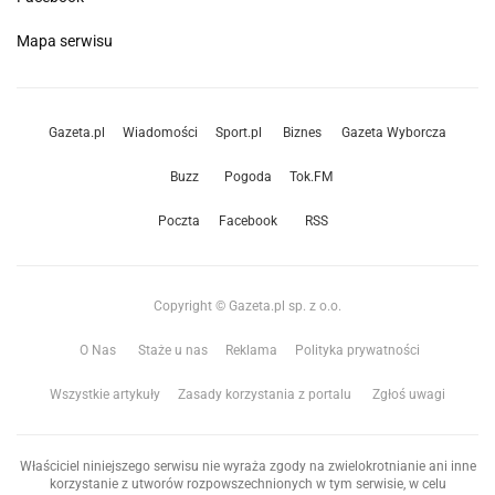
Mapa serwisu
Gazeta.pl
Wiadomości
Sport.pl
Biznes
Gazeta Wyborcza
Buzz
Pogoda
Tok.FM
Poczta
Facebook
RSS
Copyright © Gazeta.pl sp. z o.o.
O Nas
Staże u nas
Reklama
Polityka prywatności
Wszystkie artykuły
Zasady korzystania z portalu
Zgłoś uwagi
Właściciel niniejszego serwisu nie wyraża zgody na zwielokrotnianie ani inne
korzystanie z utworów rozpowszechnionych w tym serwisie, w celu