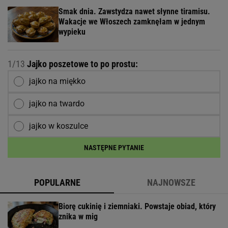
Smak dnia. Zawstydza nawet słynne tiramisu.
Wakacje we Włoszech zamknęłam w jednym
wypieku
1/13
Jajko poszetowe to po prostu:
jajko na miękko
jajko na twardo
jajko w koszulce
NASTĘPNE PYTANIE
POPULARNE
NAJNOWSZE
Biorę cukinię i ziemniaki. Powstaje obiad, który
znika w mig