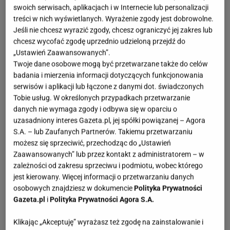
swoich serwisach, aplikacjach i w Internecie lub personalizacji
treści w nich wyświetlanych. Wyrażenie zgody jest dobrowolne.
Jeśli nie chcesz wyrazić zgody, chcesz ograniczyć jej zakres lub
chcesz wycofać zgodę uprzednio udzieloną przejdź do
„Ustawień Zaawansowanych”.
Twoje dane osobowe mogą być przetwarzane także do celów
badania i mierzenia informacji dotyczących funkcjonowania
serwisów i aplikacji lub łączone z danymi dot. świadczonych
Tobie usług. W określonych przypadkach przetwarzanie
danych nie wymaga zgody i odbywa się w oparciu o
uzasadniony interes Gazeta.pl, jej spółki powiązanej – Agora
S.A. – lub Zaufanych Partnerów. Takiemu przetwarzaniu
możesz się sprzeciwić, przechodząc do „Ustawień
Zaawansowanych” lub przez kontakt z administratorem – w
zależności od zakresu sprzeciwu i podmiotu, wobec którego
jest kierowany. Więcej informacji o przetwarzaniu danych
osobowych znajdziesz w dokumencie
Polityka Prywatności
Gazeta.pl
i
Polityka Prywatności Agora S.A.
Klikając „Akceptuję” wyrażasz też zgodę na zainstalowanie i