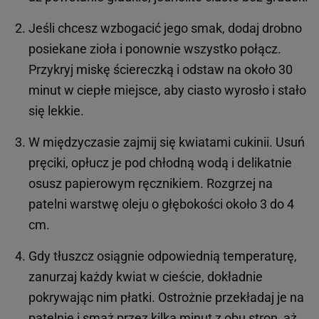
Jeśli chcesz wzbogacić jego smak, dodaj drobno
posiekane zioła i ponownie wszystko połącz.
Przykryj miskę ściereczką i odstaw na około 30
minut w ciepłe miejsce, aby ciasto wyrosło i stało
się lekkie.
W międzyczasie zajmij się kwiatami cukinii. Usuń
pręciki, opłucz je pod chłodną wodą i delikatnie
osusz papierowym ręcznikiem. Rozgrzej na
patelni warstwę oleju o głębokości około 3 do 4
cm.
Gdy tłuszcz osiągnie odpowiednią temperaturę,
zanurzaj każdy kwiat w cieście, dokładnie
pokrywając nim płatki. Ostrożnie przekładaj je na
patelnię i smaż przez kilka minut z obu stron, aż