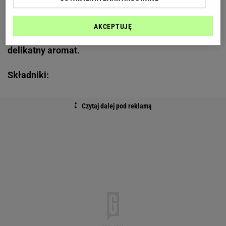
smakiem, który dobrze łączy się z chrupiącym
ciastem drożdżowym
.
Najlepiej sięgać po świeżo
AKCEPTUJĘ
zerwane kwiaty, ponieważ zachowują jędrność i
delikatny aromat.
Składniki: