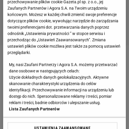
przechowywanie plików cookie Gazeta.pl sp. z o.o., jej
Zaufanych Partnerów i Agora S.A. na Twoim urządzeniu
końcowym. Możesz w każdej chwili zmienić swoje preferencje
dotyczące plików cookie, wywołując narzędzie do zarządzania
twoimi preferencjami dot. przetwarzania danych poprzez
odnośnik „Ustawienia prywatności ” w stopce serwisu i
przechodząc do „Ustawień Zaawansowanych”. Zmiana
ustawień plików cookie możliwa jest także za pomocą ustawień
przeglądarki.
Zobacz wideo
Surowy makaron z cukinii z pesto
My, nasi Zaufani Partnerzy i Agora S.A. możemy przetwarzać
pietruszkowym
dane osobowe w następujących celach:
Użycie dokładnych danych geolokalizacyjnych. Aktywne
Jak przyrządzić kwiat cukinii? Mają delikatny smak,
skanowanie charakterystyki urządzenia do celów
identyfikacji. Przechowywanie informacji na urządzeniu lub
świetnie sprawdzają się do smażenia
dostęp do nich. Spersonalizowane reklamy i treści, pomiar
reklam i treści, badnie odbiorców i ulepszanie usług.
Kwiaty cukinii od wielu lat zajmują ważne miejsce
Lista Zaufanych Partnerów
we włoskiej kuchni, zwłaszcza na południu kraju.
Charakteryzują się subtelnym, lekko słodkim
USTAWIENIA ZAAWANSOWANE