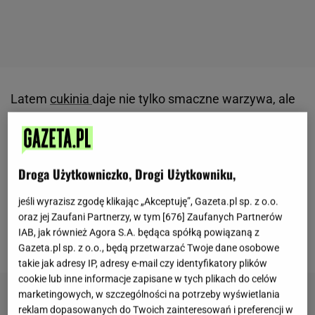
Latem
cukinia
daje nie tylko smaczne warzywa, ale
także duże żółte kwiaty wykorzystywane w kuchni.
Zbiera się je rano, gdy są świeże i jędrne, a
następnie przygotowuje na różne sposoby.
Jednym
Droga Użytkowniczko, Drogi Użytkowniku,
z najbardziej znanych jest smażenie w lekkim
cieście drożdżowym.
Tak powstaje tradycyjna
jeśli wyrazisz zgodę klikając „Akceptuję”, Gazeta.pl sp. z o.o.
oraz jej Zaufani Partnerzy, w tym [
676
] Zaufanych Partnerów
włoska przekąska, która świetnie sprawdza się jako
IAB, jak również Agora S.A. będąca spółką powiązaną z
przystawka lub lekki posiłek.
Gazeta.pl sp. z o.o., będą przetwarzać Twoje dane osobowe
takie jak adresy IP, adresy e-mail czy identyfikatory plików
cookie lub inne informacje zapisane w tych plikach do celów
marketingowych, w szczególności na potrzeby wyświetlania
reklam dopasowanych do Twoich zainteresowań i preferencji w