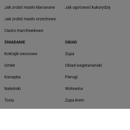
Jak zrobić masło klarowane
Jak ugotować kukurydzę
Jak zrobić masło orzechowe
Ciasto marchewkowe
ŚNIADANIE
OBIAD
Koktajle owocowe
Zupa
Omlet
Obiad wegetariański
Kanapka
Pierogi
Naleśniki
Wołowina
Tosty
Zupa krem
Racuchy
Filet z kurczaka
Miód lipowy
Sałatka szwajcarska