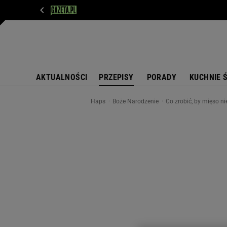
WIADOMOŚCI
NEXT
SPORT
PLOTEK
D
AKTUALNOŚCI
PRZEPISY
PORADY
KUCHNIE 
Haps
Boże Narodzenie
Co zrobić, by mięso ni