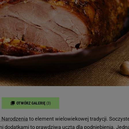
OTWÓRZ GALERIĘ
(3)
 Narodzenia
to element wielowiekowej tradycji. Soczyste
i dodatkami to prawdziwa uczta dla podniebienia. Jedn