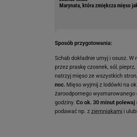
Marynata, która zmiękcza mięso jak
Sposób przygotowania:
Schab dokładnie umyj i osusz. W m
przez praskę czosnek, sól, piepr
natrzyj mięso ze wszystkich stron
noc.
Mięso wyjmij z lodówki na ok
żaroodpornego wysmarowanego ole
godziny.
Co ok. 30 minut polewa
podawać np. z
ziemniakami
i ulu