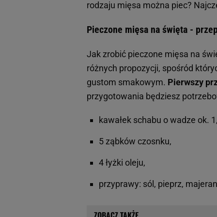
rodzaju mięsa można piec? Najcz
Pieczone mięsa na święta - przep
Jak zrobić pieczone mięsa na św
różnych propozycji, spośród któr
gustom smakowym.
Pierwszy prz
przygotowania będziesz potrzebo
kawałek schabu o wadze ok. 1,
5 ząbków czosnku,
4 łyżki oleju,
przyprawy: sól, pieprz, majera