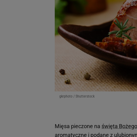
gkrphoto / Shutterstock
Mięsa pieczone na
święta Bożego
aromatyczne i podane z ulubionym