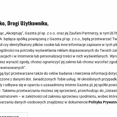
ko, Drogi Użytkowniku,
jąc „Akceptuję”, Gazeta.pl sp. z o.o. oraz jej Zaufani Partnerzy, w tym [
67
.A. będąca spółką powiązaną z Gazeta.pl sp. z o.o., będą przetwarzać T
ail czy identyfikatory plików cookie lub inne informacje zapisane w tych p
gólności na potrzeby wyświetlania reklam dopasowanych do Twoich zain
acjach i w Internecie lub personalizacji treści w nich wyświetlanych. Wyr
cesz wyrazić zgody, chcesz ograniczyć jej zakres lub chcesz wycofać zgo
aawansowanych”.
 być przetwarzane także do celów badania i mierzenia informacji dot
 łączone z danymi dot. świadczonych Tobie usług. W określonych przypad
i odbywa się w oparciu o uzasadniony interes Gazeta.pl, jej spółki powi
. Takiemu przetwarzaniu możesz się sprzeciwić, przechodząc do „Ust
nistratorem – w zależności od zakresu sprzeciwu i podmiotu, wobec które
etwarzaniu danych osobowych znajdziesz w dokumencie
Polityka Prywatn
ływać jak masło. Natrzyj, polej i