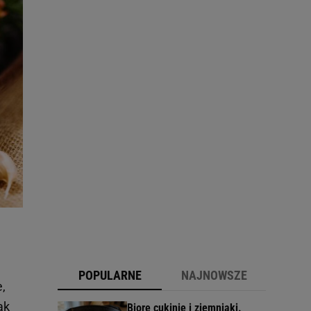
POPULARNE
NAJNOWSZE
,
ak
Biorę cukinię i ziemniaki.