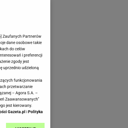
6
] Zaufanych Partnerów
woje dane osobowe takie
likach do celów
teresowań i preferencji
ażenie zgody jest
dę uprzednio udzieloną
yczących funkcjonowania
kach przetwarzanie
ązanej – Agora S.A. –
awień Zaawansowanych”
go jest kierowany.
ości Gazeta.pl
i
Polityka