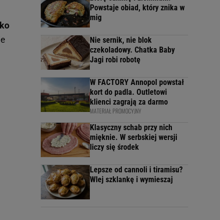
Powstaje obiad, który znika w
mig
lko
ie
Nie sernik, nie blok
czekoladowy. Chatka Baby
Jagi robi robotę
W FACTORY Annopol powstał
kort do padla. Outletowi
klienci zagrają za darmo
MATERIAŁ PROMOCYJNY
Klasyczny schab przy nich
mięknie. W serbskiej wersji
liczy się środek
Lepsze od cannoli i tiramisu?
Wlej szklankę i wymieszaj