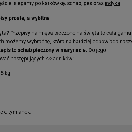
ęściej sięgamy po karkówkę, schab, gęś oraz
indyka
.
isy proste, a wybitne
ięta?
Przepisy
na mięsa pieczone na
święta
to cała gama
ych możemy wybrać tę, która najbardziej odpowiada nas
epis to schab pieczony w marynacie.
Do jego
wać następujących składników:
5 kg,
nek, tymianek.