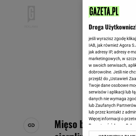
Droga Użytkownicz
jeśli wyrazisz zgodę klika
IAB, jak również Agora S
jak adresy IP, adresy e-m
marketingowych, w szcze
w swoich serwisach, aplik
dobrowolne. Jeśli nie ch
przejdź do „Ustawień Z
Twoje dane osobowe mogą
serwisów i aplikacji lub
danych nie wymaga zgody 
lub Zaufanych Partnerów
lub przez kontakt z admi
Więcej informacji o prz
Mięso będzie się rozp
Prywatności Agora S.A.