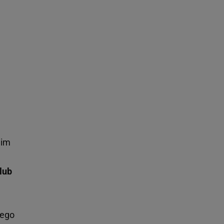
nim
lub
iego