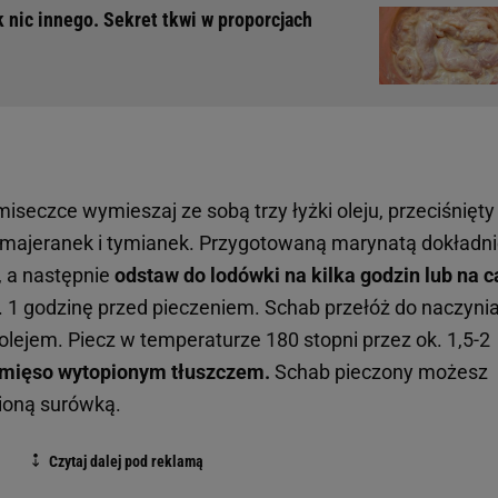
 nic innego. Sekret tkwi w proporcjach
iseczce wymieszaj ze sobą trzy łyżki oleju, przeciśnięty
z, majeranek i tymianek. Przygotowaną marynatą dokładn
, a następnie
odstaw do lodówki na kilka godzin lub na c
. 1 godzinę przed pieczeniem. Schab przełóż do naczyni
jem. Piecz w temperaturze 180 stopni przez ok. 1,5-2
j mięso wytopionym tłuszczem.
Schab pieczony możesz
bioną surówką.