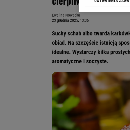
cierpliwie poczekaj
USTAWIENIA ZAA
Klikając „Akceptuję” wyra
Zaufanych Partnerów i A
Ewelina Nowacka
dotyczące plików cookie,
23 grudnia 2025, 13:36
odnośnik „Ustawienia pr
plików cookie możliwa je
Suchy schab albo twarda karkówk
My, nasi Zaufani Partne
obiad. Na szczęście istnieją sp
Użycie dokładnych danych
idealne. Wystarczy kilka prostych
Przechowywanie informacji
badnie odbiorców i uleps
aromatyczne i soczyste.