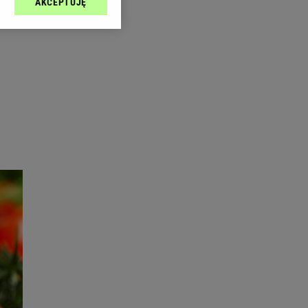
AKCEPTUJĘ
l sp. z o.o., jej
ić swoje preferencje
arzania danych poprzez
ych”. Zmiana ustawień
ach:
 celów identyfikacji.
omiar reklam i treści,