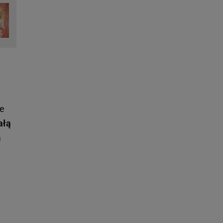
ie
ałą
a