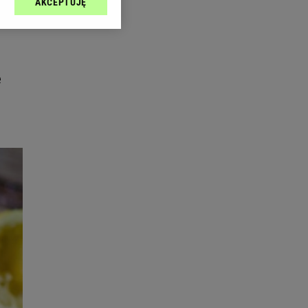
AKCEPTUJĘ
l sp. z o.o., jej
ić swoje preferencje
arzania danych poprzez
ych”. Zmiana ustawień
e
ach:
 celów identyfikacji.
omiar reklam i treści,