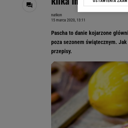
kilka inspiracji [PR
USTAWIENIA ZAA
Klikając „Akceptuję” wyra
Zaufanych Partnerów i A
natkon
dotyczące plików cookie,
15 marca 2020, 13:11
odnośnik „Ustawienia pr
plików cookie możliwa je
Pascha to danie kojarzone główni
My, nasi Zaufani Partne
poza sezonem świątecznym. Jak 
Użycie dokładnych danych
przepisy.
Przechowywanie informacji
badnie odbiorców i uleps