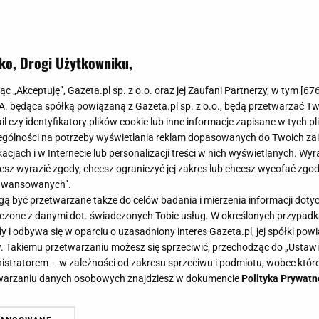
ko, Drogi Użytkowniku,
jąc „Akceptuję”, Gazeta.pl sp. z o.o. oraz jej Zaufani Partnerzy, w tym [
67
.A. będąca spółką powiązaną z Gazeta.pl sp. z o.o., będą przetwarzać T
ail czy identyfikatory plików cookie lub inne informacje zapisane w tych p
gólności na potrzeby wyświetlania reklam dopasowanych do Twoich zain
acjach i w Internecie lub personalizacji treści w nich wyświetlanych. Wyr
cesz wyrazić zgody, chcesz ograniczyć jej zakres lub chcesz wycofać zgo
aawansowanych”.
 być przetwarzane także do celów badania i mierzenia informacji dot
 łączone z danymi dot. świadczonych Tobie usług. W określonych przypad
i odbywa się w oparciu o uzasadniony interes Gazeta.pl, jej spółki powi
. Takiemu przetwarzaniu możesz się sprzeciwić, przechodząc do „Ust
nistratorem – w zależności od zakresu sprzeciwu i podmiotu, wobec które
etwarzaniu danych osobowych znajdziesz w dokumencie
Polityka Prywatn
, truskawkowa, wielkanocna. Mamy