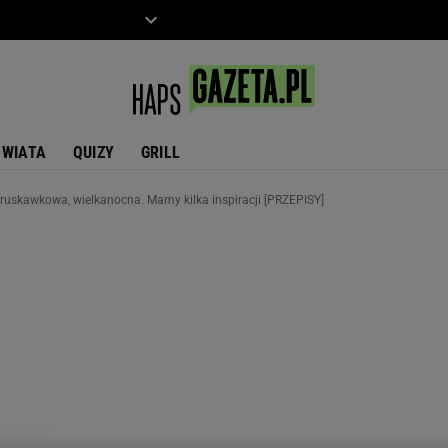
ZIECKO
MOTO
ŚWIATA
QUIZY
GRILL
truskawkowa, wielkanocna. Mamy kilka inspiracji [PRZEPISY]