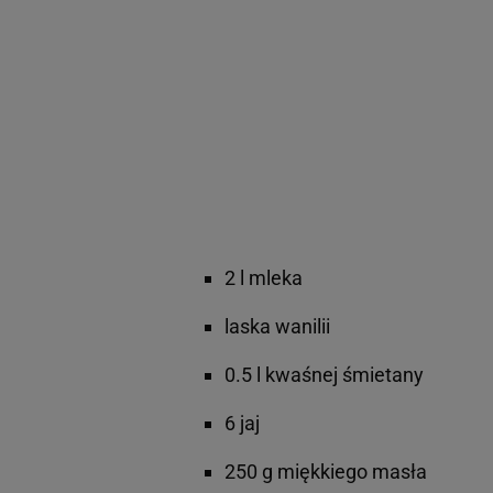
2 l mleka
laska wanilii
0.5 l kwaśnej śmietany
6 jaj
250 g miękkiego masła