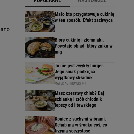
POPULARNE
NAJNOWSZE
Mało kto przygotowuje cukinię
w ten sposób. Efekt zachwyca
dzano
Biorę cukinię i ziemniaki.
Powstaje obiad, który znika w
mig
To nie jest zwykły burger.
Jego smak podkręca
wyjątkowy składnik
MATERIAŁ PROMOCYJNY
Masz czerstwy chleb? Daj
szklankę i zrób chłodnik
lepszy od litewskiego
Koniec z suchymi wiórami.
Schab ma w środku coś, co
trzyma soczystość