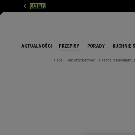
WIADOMOŚCI
NEXT
SPORT
PLOTEK
D
AKTUALNOŚCI
PRZEPISY
PORADY
KUCHNIE 
Haps
Jak przygotować
Pascha: z bakaliami, 