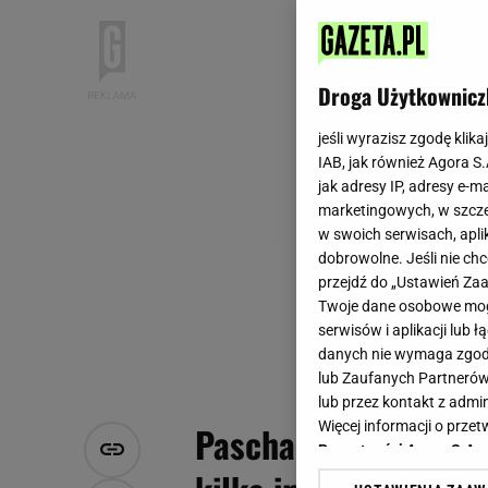
Droga Użytkownicz
jeśli wyrazisz zgodę klika
IAB, jak również Agora S
jak adresy IP, adresy e-m
marketingowych, w szcze
w swoich serwisach, aplik
dobrowolne. Jeśli nie ch
przejdź do „Ustawień Z
Twoje dane osobowe mogą
serwisów i aplikacji lub
danych nie wymaga zgody 
lub Zaufanych Partnerów
lub przez kontakt z admi
Więcej informacji o prz
Pascha: z bakaliami
Prywatności Agora S.A.