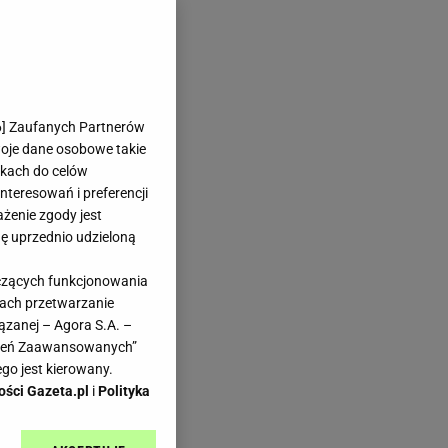
6
] Zaufanych Partnerów
woje dane osobowe takie
likach do celów
teresowań i preferencji
ażenie zgody jest
dę uprzednio udzieloną
yczących funkcjonowania
kach przetwarzanie
ązanej – Agora S.A. –
awień Zaawansowanych”
go jest kierowany.
ości Gazeta.pl
i
Polityka