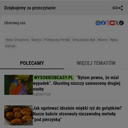
Dziękujemy za przeczytanie
Obserwuj nas
Ryba Smażona
Święto
Półwysep Helski
Smażalnia Ryb
Morze
Ryba
Bałtyk
POLECAMY
WIĘCEJ TEMATÓW
"Byłam pewna, że miał
wypadek". Ghosting niszczy samoocenę drugiej
osoby
SUBSKRYPCJA
Jak ugotować idealnie miękki ryż do gołąbków?
Nasze babcie stosowały niezawodną metodę
"pod pierzynką"