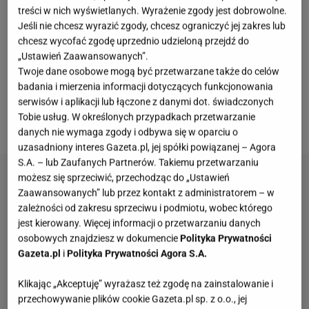
posiłek warto poczekać. Ci, co są absolutnymi
treści w nich wyświetlanych. Wyrażenie zgody jest dobrowolne.
miłośnikami nadmorskiej kuchni, kierują się również
Jeśli nie chcesz wyrazić zgody, chcesz ograniczyć jej zakres lub
chcesz wycofać zgodę uprzednio udzieloną przejdź do
w stronę Helu. To tam od 19 lat, w ostatnią sobotę
„Ustawień Zaawansowanych”.
lipca odbywają się Dni
Ryby
. W tym roku repertuar
Twoje dane osobowe mogą być przetwarzane także do celów
kulinarny był jednak nieco odmienny.
Więcej
badania i mierzenia informacji dotyczących funkcjonowania
serwisów i aplikacji lub łączone z danymi dot. świadczonych
ciekawych treści znajdziesz na stronie głównej
Tobie usług. W określonych przypadkach przetwarzanie
Gazeta.pl
.
danych nie wymaga zgody i odbywa się w oparciu o
uzasadniony interes Gazeta.pl, jej spółki powiązanej – Agora
S.A. – lub Zaufanych Partnerów. Takiemu przetwarzaniu
możesz się sprzeciwić, przechodząc do „Ustawień
Zaawansowanych” lub przez kontakt z administratorem – w
zależności od zakresu sprzeciwu i podmiotu, wobec którego
jest kierowany. Więcej informacji o przetwarzaniu danych
osobowych znajdziesz w dokumencie
Polityka Prywatności
Gazeta.pl
i
Polityka Prywatności Agora S.A.
Klikając „Akceptuję” wyrażasz też zgodę na zainstalowanie i
przechowywanie plików cookie Gazeta.pl sp. z o.o., jej