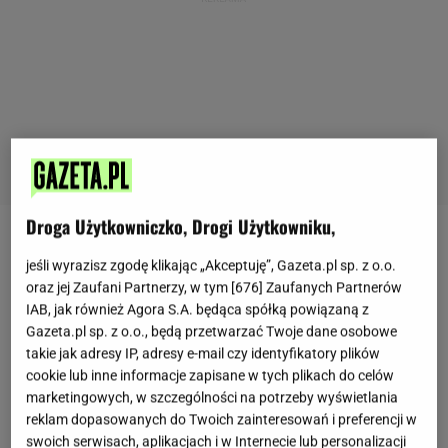
Droga Użytkowniczko, Drogi Użytkowniku,
Będąc na polskim wybrzeżu każdy czuje się
jeśli wyrazisz zgodę klikając „Akceptuję”, Gazeta.pl sp. z o.o.
zobowiązany co najmniej raz odwiedzić lokalną
oraz jej Zaufani Partnerzy, w tym [
676
] Zaufanych Partnerów
smażalnię. O takie postanowienie nietrudno, gdy po
IAB, jak również Agora S.A. będąca spółką powiązaną z
Gazeta.pl sp. z o.o., będą przetwarzać Twoje dane osobowe
wielogodzinnym plażowaniu do naszych nozdrzy
takie jak adresy IP, adresy e-mail czy identyfikatory plików
dociera charakterystyczny zapach
smażonej ryby
.
cookie lub inne informacje zapisane w tych plikach do celów
Turystów nie odstraszają nawet
marketingowych, w szczególności na potrzeby wyświetlania
reklam dopasowanych do Twoich zainteresowań i preferencji w
kilkudziesięciometrowe kolejki. W końcu na dobry
swoich serwisach, aplikacjach i w Internecie lub personalizacji