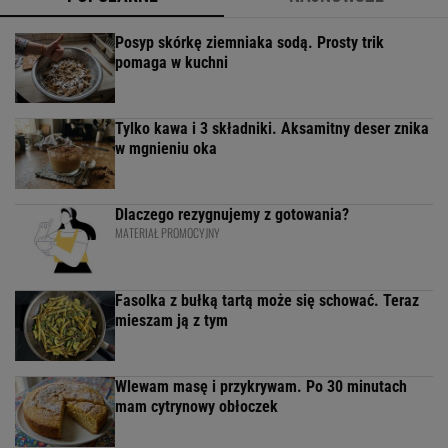
Posyp skórkę ziemniaka sodą. Prosty trik
pomaga w kuchni
Tylko kawa i 3 składniki. Aksamitny deser znika
w mgnieniu oka
Dlaczego rezygnujemy z gotowania?
MATERIAŁ PROMOCYJNY
Fasolka z bułką tartą może się schować. Teraz
mieszam ją z tym
Wlewam masę i przykrywam. Po 30 minutach
mam cytrynowy obłoczek