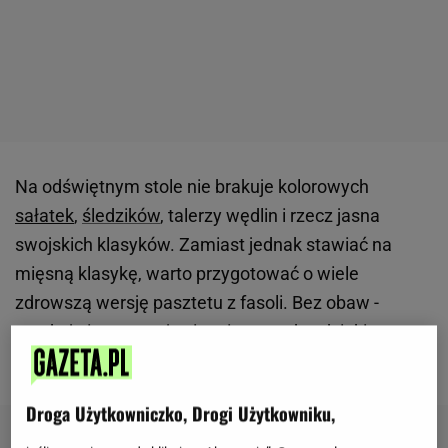
Na odświętnym stole nie brakuje kolorowych
sałatek
,
śledzików
, talerzy wędlin i rzecz jasna
swojskich klasyków. Zamiast jednak stawiać na
mięsną klasykę, warto przygotować o wiele
zdrowszą wersję pasztetu z fasoli. Bez obaw -
smakuje i prezentuje się mistrzowsko, dzięki czemu
doceni go nawet wymagająca teściowa.
Droga Użytkowniczko, Drogi Użytkowniku,