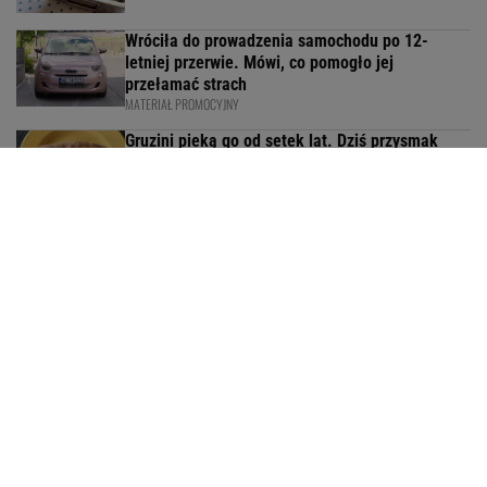
Wróciła do prowadzenia samochodu po 12-
letniej przerwie. Mówi, co pomogło jej
przełamać strach
MATERIAŁ PROMOCYJNY
Gruzini pieką go od setek lat. Dziś przysmak
podbija także polskie stoły
Biorę cukinię i ziemniaki. Powstaje obiad, który
znika w mig