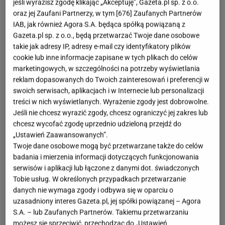
jeśli wyrazisz zgodę klikając „Akceptuję”, Gazeta.pl sp. z o.o.
oraz jej Zaufani Partnerzy, w tym [
676
] Zaufanych Partnerów
IAB, jak również Agora S.A. będąca spółką powiązaną z
Gazeta.pl sp. z o.o., będą przetwarzać Twoje dane osobowe
takie jak adresy IP, adresy e-mail czy identyfikatory plików
cookie lub inne informacje zapisane w tych plikach do celów
marketingowych, w szczególności na potrzeby wyświetlania
reklam dopasowanych do Twoich zainteresowań i preferencji w
swoich serwisach, aplikacjach i w Internecie lub personalizacji
treści w nich wyświetlanych. Wyrażenie zgody jest dobrowolne.
Jeśli nie chcesz wyrazić zgody, chcesz ograniczyć jej zakres lub
chcesz wycofać zgodę uprzednio udzieloną przejdź do
„Ustawień Zaawansowanych”.
Twoje dane osobowe mogą być przetwarzane także do celów
badania i mierzenia informacji dotyczących funkcjonowania
serwisów i aplikacji lub łączone z danymi dot. świadczonych
Tobie usług. W określonych przypadkach przetwarzanie
danych nie wymaga zgody i odbywa się w oparciu o
uzasadniony interes Gazeta.pl, jej spółki powiązanej – Agora
S.A. – lub Zaufanych Partnerów. Takiemu przetwarzaniu
możesz się sprzeciwić, przechodząc do „Ustawień