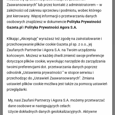
Zaawansowanych” lub przez kontakt z administratorem – w
zależności od zakresu sprzeciwu i podmiotu, wobec którego
jest kierowany. Więcej informacji o przetwarzaniu danych
osobowych znajdziesz w dokumencie
Polityka Prywatności
Gazeta.pl
i
Polityka Prywatności Agora S.A.
Klikając „Akceptuję” wyrażasz też zgodę na zainstalowanie i
przechowywanie plików cookie Gazeta.pl sp. z o.o., jej
Zaufanych Partnerów i Agora S.A. na Twoim urządzeniu
Zobacz wideo
Chrupiąca ryba z sosem tatarskim
końcowym. Możesz w każdej chwili zmienić swoje preferencje
dotyczące plików cookie, wywołując narzędzie do zarządzania
[PRZEPIS]
twoimi preferencjami dot. przetwarzania danych poprzez
odnośnik „Ustawienia prywatności ” w stopce serwisu i
Wyborny pasztet z fasoli - przy nim mięsna klasyka
przechodząc do „Ustawień Zaawansowanych”. Zmiana
ustawień plików cookie możliwa jest także za pomocą ustawień
nie ma szans
przeglądarki.
Często
dania wegetariańskie
są niesłusznie
My, nasi Zaufani Partnerzy i Agora S.A. możemy przetwarzać
dane osobowe w następujących celach:
krytykowane i kojarzone z misą sałaty i składnikami
Użycie dokładnych danych geolokalizacyjnych. Aktywne