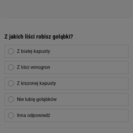
Z jakich liści robisz gołąbki?
Z białej kapusty
Z liści winogron
Z kiszonej kapusty
Nie lubię gołąbków
Inna odpowiedź