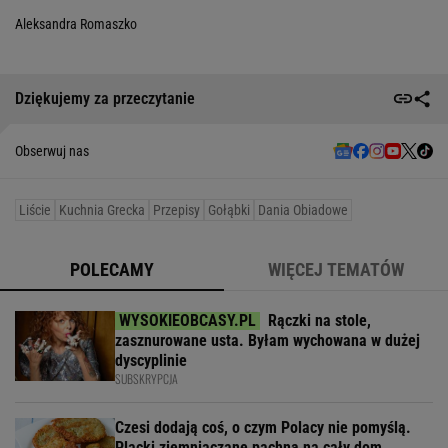
Aleksandra Romaszko
Dziękujemy za przeczytanie
Obserwuj nas
Liście
Kuchnia Grecka
Przepisy
Gołąbki
Dania Obiadowe
POLECAMY
WIĘCEJ TEMATÓW
Rączki na stole,
zasznurowane usta. Byłam wychowana w dużej
dyscyplinie
SUBSKRYPCJA
Czesi dodają coś, o czym Polacy nie pomyślą.
Placki ziemniaczane pachną na cały dom