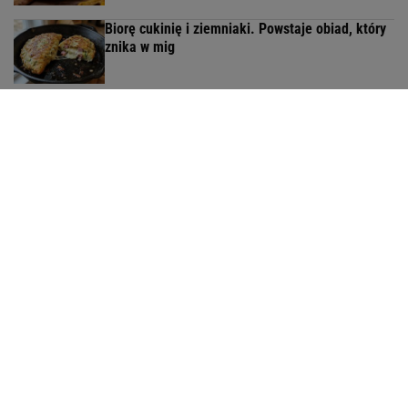
Biorę cukinię i ziemniaki. Powstaje obiad, który
znika w mig