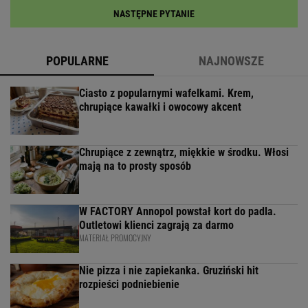
NASTĘPNE PYTANIE
POPULARNE
NAJNOWSZE
Ciasto z popularnymi wafelkami. Krem,
chrupiące kawałki i owocowy akcent
Chrupiące z zewnątrz, miękkie w środku. Włosi
mają na to prosty sposób
W FACTORY Annopol powstał kort do padla.
Outletowi klienci zagrają za darmo
MATERIAŁ PROMOCYJNY
Nie pizza i nie zapiekanka. Gruziński hit
rozpieści podniebienie