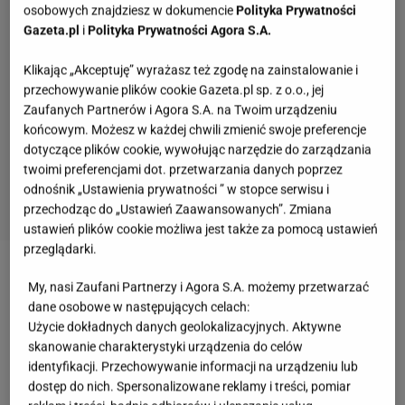
osobowych znajdziesz w dokumencie
Polityka Prywatności
Gazeta.pl
i
Polityka Prywatności Agora S.A.
Klikając „Akceptuję” wyrażasz też zgodę na zainstalowanie i
przechowywanie plików cookie Gazeta.pl sp. z o.o., jej
Zaufanych Partnerów i Agora S.A. na Twoim urządzeniu
końcowym. Możesz w każdej chwili zmienić swoje preferencje
dotyczące plików cookie, wywołując narzędzie do zarządzania
twoimi preferencjami dot. przetwarzania danych poprzez
odnośnik „Ustawienia prywatności ” w stopce serwisu i
przechodząc do „Ustawień Zaawansowanych”. Zmiana
ustawień plików cookie możliwa jest także za pomocą ustawień
przeglądarki.
Zobacz wideo
Przepis na gołąbki bez zawijania
My, nasi Zaufani Partnerzy i Agora S.A. możemy przetwarzać
dane osobowe w następujących celach:
Użycie dokładnych danych geolokalizacyjnych. Aktywne
Greckie gołąbki w liściach winogron. Cytrynowo-
skanowanie charakterystyki urządzenia do celów
ziołowe zawijasy
identyfikacji. Przechowywanie informacji na urządzeniu lub
dostęp do nich. Spersonalizowane reklamy i treści, pomiar