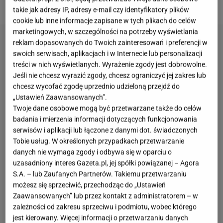
cytrusową nutą i intensywnym aromatem ziół.
takie jak adresy IP, adresy e-mail czy identyfikatory plików
cookie lub inne informacje zapisane w tych plikach do celów
marketingowych, w szczególności na potrzeby wyświetlania
reklam dopasowanych do Twoich zainteresowań i preferencji w
swoich serwisach, aplikacjach i w Internecie lub personalizacji
treści w nich wyświetlanych. Wyrażenie zgody jest dobrowolne.
Jeśli nie chcesz wyrazić zgody, chcesz ograniczyć jej zakres lub
chcesz wycofać zgodę uprzednio udzieloną przejdź do
„Ustawień Zaawansowanych”.
Twoje dane osobowe mogą być przetwarzane także do celów
badania i mierzenia informacji dotyczących funkcjonowania
serwisów i aplikacji lub łączone z danymi dot. świadczonych
Tobie usług. W określonych przypadkach przetwarzanie
danych nie wymaga zgody i odbywa się w oparciu o
uzasadniony interes Gazeta.pl, jej spółki powiązanej – Agora
S.A. – lub Zaufanych Partnerów. Takiemu przetwarzaniu
możesz się sprzeciwić, przechodząc do „Ustawień
Zaawansowanych” lub przez kontakt z administratorem – w
zależności od zakresu sprzeciwu i podmiotu, wobec którego
jest kierowany. Więcej informacji o przetwarzaniu danych