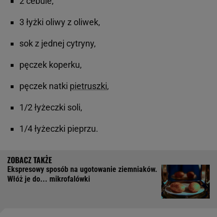
2 cebule,
3 łyżki oliwy z oliwek,
sok z jednej cytryny,
pęczek koperku,
pęczek natki
pietruszki
,
1/2 łyżeczki soli,
1/4 łyżeczki pieprzu.
Ekspresowy sposób na ugotowanie ziemniaków.
Włóż je do... mikrofalówki