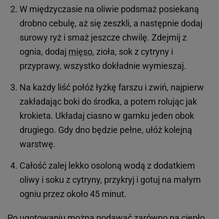
W międzyczasie na oliwie podsmaż posiekaną
drobno cebulę, aż się zeszkli, a następnie dodaj
surowy ryż i smaż jeszcze chwilę. Zdejmij z
ognia, dodaj
mięso
, zioła, sok z cytryny i
przyprawy, wszystko dokładnie wymieszaj.
Na każdy liść połóż łyżkę farszu i zwiń, najpierw
zakładając boki do środka, a potem rolując jak
krokieta. Układaj ciasno w garnku jeden obok
drugiego. Gdy dno będzie pełne, ułóż kolejną
warstwę.
Całość zalej lekko osoloną wodą z dodatkiem
oliwy i soku z cytryny, przykryj i gotuj na małym
ogniu przez około 45 minut.
Po ugotowaniu można podawać zarówno na ciepło,