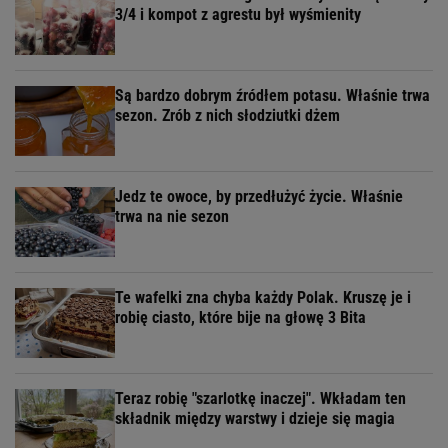
3/4 i kompot z agrestu był wyśmienity
Są bardzo dobrym źródłem potasu. Właśnie trwa
sezon. Zrób z nich słodziutki dżem
Jedz te owoce, by przedłużyć życie. Właśnie
trwa na nie sezon
Te wafelki zna chyba każdy Polak. Kruszę je i
robię ciasto, które bije na głowę 3 Bita
Teraz robię "szarlotkę inaczej". Wkładam ten
składnik między warstwy i dzieje się magia