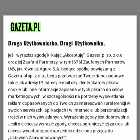
Droga Użytkowniczko, Drogi Użytkowniku,
Wielu entuzjastów naturalnych metod leczenia nie
jeśli wyrazisz zgodę klikając „Akceptuję”, Gazeta.pl sp. z o.o.
oraz jej Zaufani Partnerzy, w tym [
676
] Zaufanych Partnerów
bez powodu zachwyca się octem jabłkowym. To
IAB, jak również Agora S.A. będąca spółką powiązaną z
prawdziwa skarbnica korzyści dla organizmu. Jak
Gazeta.pl sp. z o.o., będą przetwarzać Twoje dane osobowe
podaje
zdrowie.gazeta.pl
, wspiera trawienie, działa
takie jak adresy IP, adresy e-mail czy identyfikatory plików
przeciwzapalnie, pomaga regulować poziom cukru
cookie lub inne informacje zapisane w tych plikach do celów
marketingowych, w szczególności na potrzeby wyświetlania
we krwi, a nawet wpływa korzystnie na wygląd skóry
reklam dopasowanych do Twoich zainteresowań i preferencji w
i włosów. Co ważne, nie trzeba wcale kupować
swoich serwisach, aplikacjach i w Internecie lub personalizacji
gotowego produktu w sklepie.
Wystarczy garść
treści w nich wyświetlanych. Wyrażenie zgody jest dobrowolne.
Jeśli nie chcesz wyrazić zgody, chcesz ograniczyć jej zakres lub
obierek po owocach i kilka podstawowych
chcesz wycofać zgodę uprzednio udzieloną przejdź do
składników, by przygotować własny, domowy ocet o
„Ustawień Zaawansowanych”.