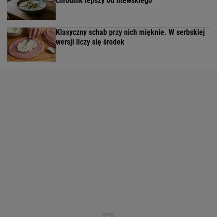
chłodnik lepszy od litewskiego
Klasyczny schab przy nich mięknie. W serbskiej
wersji liczy się środek