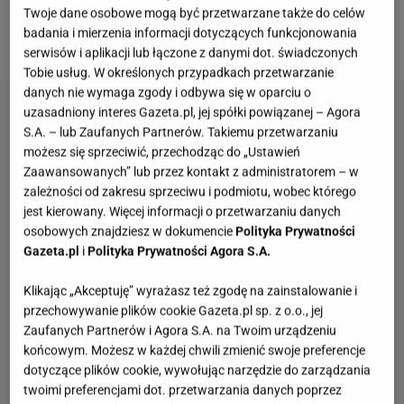
wysokiej wartości odżywczej.
Można go dodawać
Twoje dane osobowe mogą być przetwarzane także do celów
badania i mierzenia informacji dotyczących funkcjonowania
do
sałatek
, napojów i
marynat
.
serwisów i aplikacji lub łączone z danymi dot. świadczonych
Tobie usług. W określonych przypadkach przetwarzanie
danych nie wymaga zgody i odbywa się w oparciu o
uzasadniony interes Gazeta.pl, jej spółki powiązanej – Agora
S.A. – lub Zaufanych Partnerów. Takiemu przetwarzaniu
możesz się sprzeciwić, przechodząc do „Ustawień
Zaawansowanych” lub przez kontakt z administratorem – w
zależności od zakresu sprzeciwu i podmiotu, wobec którego
jest kierowany. Więcej informacji o przetwarzaniu danych
osobowych znajdziesz w dokumencie
Polityka Prywatności
Gazeta.pl
i
Polityka Prywatności Agora S.A.
Klikając „Akceptuję” wyrażasz też zgodę na zainstalowanie i
przechowywanie plików cookie Gazeta.pl sp. z o.o., jej
Zaufanych Partnerów i Agora S.A. na Twoim urządzeniu
końcowym. Możesz w każdej chwili zmienić swoje preferencje
dotyczące plików cookie, wywołując narzędzie do zarządzania
twoimi preferencjami dot. przetwarzania danych poprzez