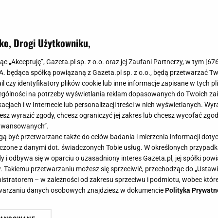
ko, Drogi Użytkowniku,
jąc „Akceptuję”, Gazeta.pl sp. z o.o. oraz jej Zaufani Partnerzy, w tym [
67
.A. będąca spółką powiązaną z Gazeta.pl sp. z o.o., będą przetwarzać T
ail czy identyfikatory plików cookie lub inne informacje zapisane w tych p
gólności na potrzeby wyświetlania reklam dopasowanych do Twoich zain
acjach i w Internecie lub personalizacji treści w nich wyświetlanych. Wyr
cesz wyrazić zgody, chcesz ograniczyć jej zakres lub chcesz wycofać zgo
aawansowanych”.
 być przetwarzane także do celów badania i mierzenia informacji dot
 łączone z danymi dot. świadczonych Tobie usług. W określonych przypad
i odbywa się w oparciu o uzasadniony interes Gazeta.pl, jej spółki powi
. Takiemu przetwarzaniu możesz się sprzeciwić, przechodząc do „Ust
nistratorem – w zależności od zakresu sprzeciwu i podmiotu, wobec które
etwarzaniu danych osobowych znajdziesz w dokumencie
Polityka Prywatn
tawkę. Zastąpiła go gwiazda