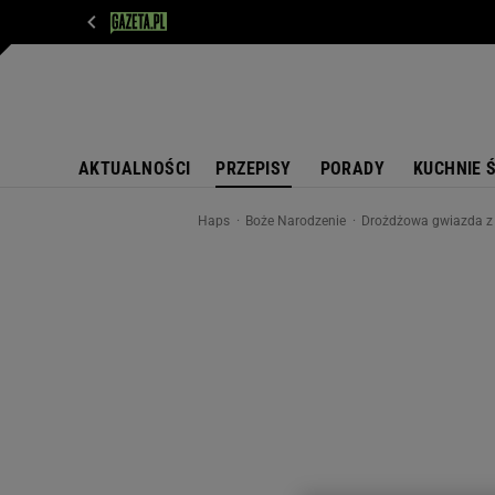
WIADOMOŚCI
NEXT
SPORT
PLOTEK
D
AKTUALNOŚCI
PRZEPISY
PORADY
KUCHNIE 
Haps
Boże Narodzenie
Drożdżowa gwiazda z m