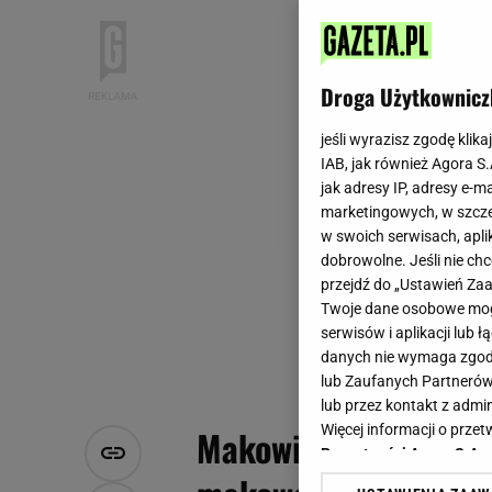
Droga Użytkownicz
jeśli wyrazisz zgodę klika
IAB, jak również Agora S
jak adresy IP, adresy e-m
marketingowych, w szcze
w swoich serwisach, aplik
dobrowolne. Jeśli nie ch
przejdź do „Ustawień Z
Twoje dane osobowe mogą
serwisów i aplikacji lub
danych nie wymaga zgody 
lub Zaufanych Partnerów
lub przez kontakt z admi
Więcej informacji o prz
Makowiec idzie w ods
Prywatności Agora S.A.