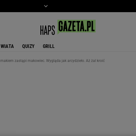
ZIECKO
MOTO
ŚWIATA
QUIZY
GRILL
akiem zastąpi makowiec. Wygląda jak arcydzieło. Aż żal kroić