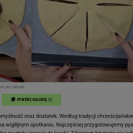
gura_bez_cwiczen
OTWÓRZ GALERIĘ
(3)
yślność oraz dostatek. Według tradycji chrześcijańskie
a wigilijnym spotkaniu. Najczęściej przygotowujemy py