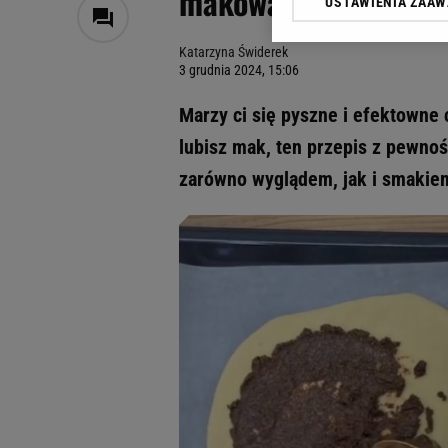
makowa. Goście nie u
USTAWIENIA ZAA
Klikając „Akceptuję” wyra
Zaufanych Partnerów i A
Katarzyna Świderek
dotyczące plików cookie,
3 grudnia 2024, 15:06
odnośnik „Ustawienia pr
plików cookie możliwa je
Marzy ci się pyszne i efektowne 
My, nasi Zaufani Partne
lubisz mak, ten przepis z pewno
Użycie dokładnych danych
zarówno wyglądem, jak i smakie
Przechowywanie informacji
badnie odbiorców i uleps