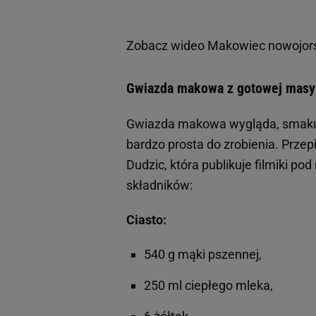
Zobacz wideo
Makowiec nowojorsk
Gwiazda makowa z gotowej masy m
Gwiazda makowa wygląda, smakuj
bardzo prosta do zrobienia. Przep
Dudzic, która publikuje filmiki p
składników:
Ciasto:
540 g mąki pszennej,
250 ml ciepłego mleka,