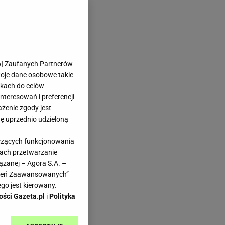
6
] Zaufanych Partnerów
woje dane osobowe takie
likach do celów
teresowań i preferencji
ażenie zgody jest
dę uprzednio udzieloną
yczących funkcjonowania
kach przetwarzanie
ązanej – Agora S.A. –
awień Zaawansowanych”
go jest kierowany.
ości Gazeta.pl
i
Polityka