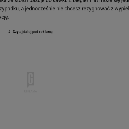
ika ze stołu i pasuje do kawki. Z biegiem lat może się je
 przypadku, a jednocześnie nie chcesz rezygnować z wypi
cję.