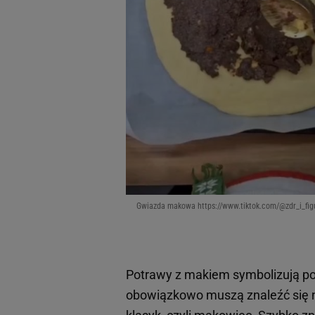
Gwiazda makowa https://www.tiktok.com/@zdr_i_fi
Potrawy z makiem symbolizują pom
obowiązkowo muszą znaleźć się n