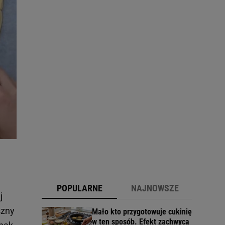
POPULARNE
NAJNOWSZE
j
szny
Mało kto przygotowuje cukinię
w ten sposób. Efekt zachwyca