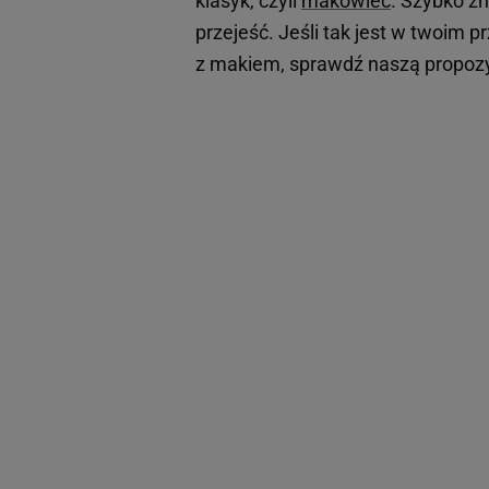
klasyk, czyli
makowiec
. Szybko zn
przejeść. Jeśli tak jest w twoim
z makiem, sprawdź naszą propozy