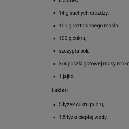
6 żółtek,
14 g suchych drożdży,
100 g roztopionego masła
100 g cukru,
szczypta soli,
3/4 puszki gotowej masy mak
1 jajko.
Lukier:
5 łyżek cukru pudru,
1,5 łyżki ciepłej wody.