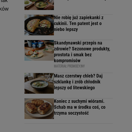
dnak
eków
Nie robię już zapiekanki z
cukinii. Ten patent jest o
niebo lepszy
Skandynawski przepis na
zdrowie? Sezonowe produkty,
prostota i smak bez
kompromisów
MATERIAŁ PROMOCYJNY
Masz czerstwy chleb? Daj
szklankę i zrób chłodnik
lepszy od litewskiego
Koniec z suchymi wiórami.
Schab ma w środku coś, co
trzyma soczystość