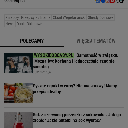
Obserwuj nas
Przepisy
Przepisy Kulinarne
Obiad Wegetariański
Obiady Domowe
News
Dania Obiadowe
POLECAMY
WIĘCEJ TEMATÓW
Samotność w związku.
"Można być kochaną i jednocześnie czuć się
samotną"
SUBSKRYPCJA
Pyszne ogórki w curry? Nie ma sprawy! Mamy
przepis idealny
Sok z czerwonej porzeczki z sokownika. Jak go
zrobić? Jakie butelki na sok wybrać?