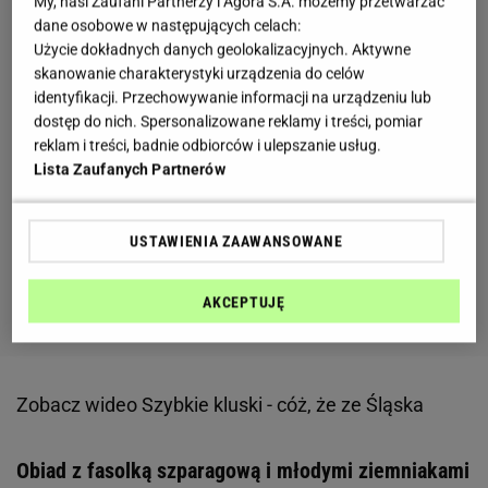
My, nasi Zaufani Partnerzy i Agora S.A. możemy przetwarzać
dane osobowe w następujących celach:
Użycie dokładnych danych geolokalizacyjnych. Aktywne
skanowanie charakterystyki urządzenia do celów
identyfikacji. Przechowywanie informacji na urządzeniu lub
dostęp do nich. Spersonalizowane reklamy i treści, pomiar
reklam i treści, badnie odbiorców i ulepszanie usług.
Lista Zaufanych Partnerów
USTAWIENIA ZAAWANSOWANE
AKCEPTUJĘ
Zobacz wideo
Szybkie kluski - cóż, że ze Śląska
Obiad z fasolką szparagową i młodymi ziemniakami