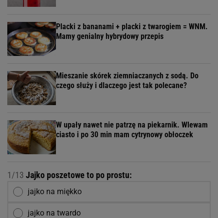
Placki z bananami + placki z twarogiem = WNM.
Mamy genialny hybrydowy przepis
Mieszanie skórek ziemniaczanych z sodą. Do
czego służy i dlaczego jest tak polecane?
W upały nawet nie patrzę na piekarnik. Wlewam
ciasto i po 30 min mam cytrynowy obłoczek
1/13
Jajko poszetowe to po prostu:
jajko na miękko
jajko na twardo