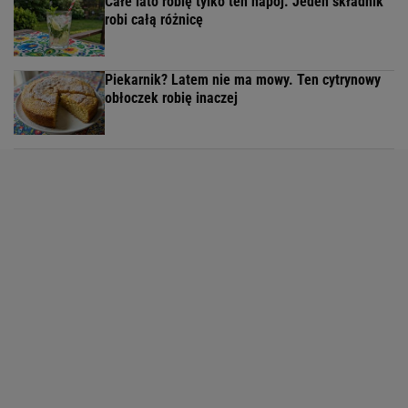
Całe lato robię tylko ten napój. Jeden składnik
robi całą różnicę
Piekarnik? Latem nie ma mowy. Ten cytrynowy
obłoczek robię inaczej