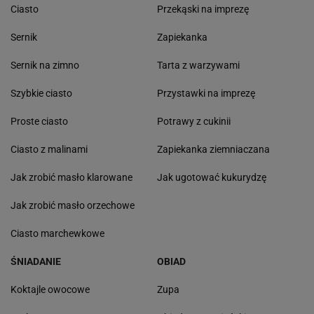
Ciasto
Przekąski na imprezę
Sernik
Zapiekanka
Sernik na zimno
Tarta z warzywami
Szybkie ciasto
Przystawki na imprezę
Proste ciasto
Potrawy z cukinii
Ciasto z malinami
Zapiekanka ziemniaczana
Jak zrobić masło klarowane
Jak ugotować kukurydzę
Jak zrobić masło orzechowe
Ciasto marchewkowe
ŚNIADANIE
OBIAD
Koktajle owocowe
Zupa