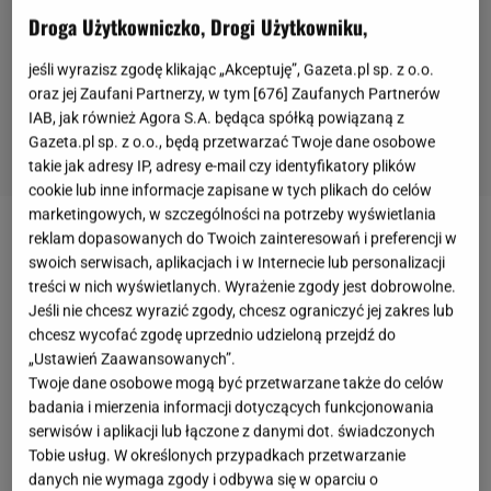
Droga Użytkowniczko, Drogi Użytkowniku,
jeśli wyrazisz zgodę klikając „Akceptuję”, Gazeta.pl sp. z o.o.
oraz jej Zaufani Partnerzy, w tym [
676
] Zaufanych Partnerów
IAB, jak również Agora S.A. będąca spółką powiązaną z
Gazeta.pl sp. z o.o., będą przetwarzać Twoje dane osobowe
takie jak adresy IP, adresy e-mail czy identyfikatory plików
cookie lub inne informacje zapisane w tych plikach do celów
marketingowych, w szczególności na potrzeby wyświetlania
reklam dopasowanych do Twoich zainteresowań i preferencji w
Latem niechętnie gotujemy tłuste i bardzo sycące
swoich serwisach, aplikacjach i w Internecie lub personalizacji
obiady
. Wystawne przyjęcia wolimy zaserwować
treści w nich wyświetlanych. Wyrażenie zgody jest dobrowolne.
naszym gościom, a sami staramy się jeść proste i
Jeśli nie chcesz wyrazić zgody, chcesz ograniczyć jej zakres lub
chcesz wycofać zgodę uprzednio udzieloną przejdź do
smaczne rzeczy, oparte na sezonowych
warzywach
„Ustawień Zaawansowanych”.
i owocach. Lato obfituje w świeże, młode ogórki,
Twoje dane osobowe mogą być przetwarzane także do celów
bób
, młodą kapustę, a także fasolkę szparagową.
badania i mierzenia informacji dotyczących funkcjonowania
serwisów i aplikacji lub łączone z danymi dot. świadczonych
Jest bardzo zdrowa i prosta w przygotowaniu. Z jej
Tobie usług. W określonych przypadkach przetwarzanie
pomocą stworzysz wiele dań, także tych
danych nie wymaga zgody i odbywa się w oparciu o