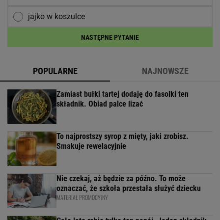
jajko w koszulce
NASTĘPNE PYTANIE
POPULARNE
NAJNOWSZE
Zamiast bułki tartej dodaję do fasolki ten
składnik. Obiad palce lizać
To najprostszy syrop z mięty, jaki zrobisz.
Smakuje rewelacyjnie
Nie czekaj, aż będzie za późno. To może
oznaczać, że szkoła przestała służyć dziecku
MATERIAŁ PROMOCYJNY