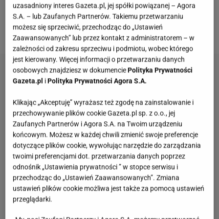
wegetariańskich. Prezentujemy prosty przepis na
uzasadniony interes Gazeta.pl, jej spółki powiązanej – Agora
S.A. – lub Zaufanych Partnerów. Takiemu przetwarzaniu
obiad z fasolką szparagową, który jest pozbawiony
możesz się sprzeciwić, przechodząc do „Ustawień
mięsa. To ekspresowe i pyszne danie!
Zaawansowanych” lub przez kontakt z administratorem – w
zależności od zakresu sprzeciwu i podmiotu, wobec którego
jest kierowany. Więcej informacji o przetwarzaniu danych
osobowych znajdziesz w dokumencie
Polityka Prywatności
Gazeta.pl
i
Polityka Prywatności Agora S.A.
Klikając „Akceptuję” wyrażasz też zgodę na zainstalowanie i
przechowywanie plików cookie Gazeta.pl sp. z o.o., jej
Zaufanych Partnerów i Agora S.A. na Twoim urządzeniu
końcowym. Możesz w każdej chwili zmienić swoje preferencje
dotyczące plików cookie, wywołując narzędzie do zarządzania
twoimi preferencjami dot. przetwarzania danych poprzez
odnośnik „Ustawienia prywatności ” w stopce serwisu i
przechodząc do „Ustawień Zaawansowanych”. Zmiana
ustawień plików cookie możliwa jest także za pomocą ustawień
przeglądarki.