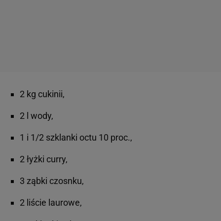
2 kg cukinii,
2 l wody,
1 i 1/2 szklanki octu 10 proc.,
2 łyżki curry,
3 ząbki czosnku,
2 liście laurowe,