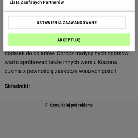
Zobacz wideo
Gofry z cukinii - zdrowa przekąska
Lista Zaufanych Partnerów
idealna na lato
USTAWIENIA ZAAWANSOWANE
Przetwory z cukinii - przygotuj kiszonki
AKCEPTUJĘ
Kiszone warzywa to przede wszystkim świetny
dodatek do obiadów. Oprócz tradycyjnych ogórków
warto spróbować także innych wersji. Kiszona
cukinia z pewnością zaskoczy waszych gości!
Składniki: