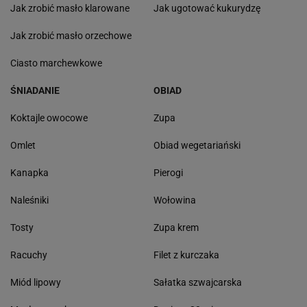
Jak zrobić masło klarowane
Jak ugotować kukurydzę
Jak zrobić masło orzechowe
Ciasto marchewkowe
ŚNIADANIE
OBIAD
Koktajle owocowe
Zupa
Omlet
Obiad wegetariański
Kanapka
Pierogi
Naleśniki
Wołowina
Tosty
Zupa krem
Racuchy
Filet z kurczaka
Miód lipowy
Sałatka szwajcarska