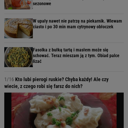
sezonowe
W upały nawet nie patrzę na piekarnik. Wlewam
ciasto i po 30 min mam cytrynowy obłoczek
Fasolka z bułką tartą i masłem może się
schować. Teraz mieszam ją z tym. Obiad palce
lizać
1/16
Kto lubi pierogi ruskie? Chyba każdy! Ale czy
wiecie, z czego robi się farsz do nich?