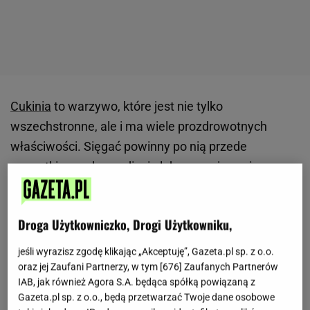
Cukinia
to warzywo, które jest nie tylko
wszechstronne, ale i ma wiele prozdrowotnych
właściwości. Sięgać powinny po nią przede
wszystkim osoby na diecie lub zmagające się z
cukrzycą. Cukinia ma bowiem niską kaloryczność
oraz niski indeks glikemiczny. Ta odmiana
dyni
Droga Użytkowniczko, Drogi Użytkowniku,
dostarcza nam witaminy A, C i K oraz między innymi
potas, żelazo oraz magnez. Jeżeli chcecie cieszyć
jeśli wyrazisz zgodę klikając „Akceptuję”, Gazeta.pl sp. z o.o.
się wyjątkowym smakiem cukinii także zimą,
oraz jej Zaufani Partnerzy, w tym [
676
] Zaufanych Partnerów
IAB, jak również Agora S.A. będąca spółką powiązaną z
koniecznie sprawdźcie poniższe propozycje na
Gazeta.pl sp. z o.o., będą przetwarzać Twoje dane osobowe
przetwory
z tego warzywa.