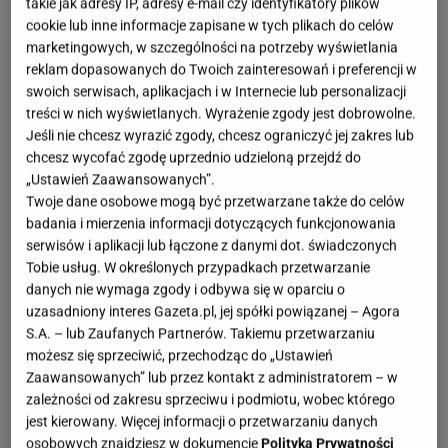
takie jak adresy IP, adresy e-mail czy identyfikatory plików
cookie lub inne informacje zapisane w tych plikach do celów
marketingowych, w szczególności na potrzeby wyświetlania
reklam dopasowanych do Twoich zainteresowań i preferencji w
swoich serwisach, aplikacjach i w Internecie lub personalizacji
treści w nich wyświetlanych. Wyrażenie zgody jest dobrowolne.
Jeśli nie chcesz wyrazić zgody, chcesz ograniczyć jej zakres lub
chcesz wycofać zgodę uprzednio udzieloną przejdź do
„Ustawień Zaawansowanych”.
Twoje dane osobowe mogą być przetwarzane także do celów
badania i mierzenia informacji dotyczących funkcjonowania
serwisów i aplikacji lub łączone z danymi dot. świadczonych
Tobie usług. W określonych przypadkach przetwarzanie
danych nie wymaga zgody i odbywa się w oparciu o
uzasadniony interes Gazeta.pl, jej spółki powiązanej – Agora
S.A. – lub Zaufanych Partnerów. Takiemu przetwarzaniu
możesz się sprzeciwić, przechodząc do „Ustawień
Zaawansowanych” lub przez kontakt z administratorem – w
zależności od zakresu sprzeciwu i podmiotu, wobec którego
jest kierowany. Więcej informacji o przetwarzaniu danych
osobowych znajdziesz w dokumencie
Polityka Prywatności