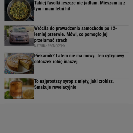
Takiej fasolki jeszcze nie jadłam. Mieszam ją z
tym i mam letni hit
Wróciła do prowadzenia samochodu po 12-
letniej przerwie. Mówi, co pomogło jej
przełamać strach
MATERIAŁ PROMOCYJNY
Piekarnik? Latem nie ma mowy. Ten cytrynowy
obłoczek robię inaczej
To najprostszy syrop z mięty, jaki zrobisz.
Smakuje rewelacyjnie