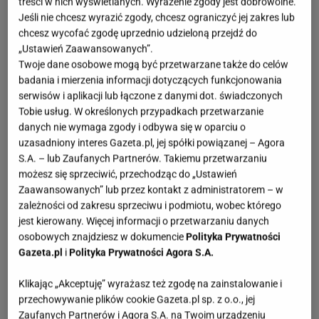
treści w nich wyświetlanych. Wyrażenie zgody jest dobrowolne.
Jeśli nie chcesz wyrazić zgody, chcesz ograniczyć jej zakres lub
chcesz wycofać zgodę uprzednio udzieloną przejdź do
„Ustawień Zaawansowanych”.
Twoje dane osobowe mogą być przetwarzane także do celów
badania i mierzenia informacji dotyczących funkcjonowania
serwisów i aplikacji lub łączone z danymi dot. świadczonych
Tobie usług. W określonych przypadkach przetwarzanie
danych nie wymaga zgody i odbywa się w oparciu o
uzasadniony interes Gazeta.pl, jej spółki powiązanej – Agora
S.A. – lub Zaufanych Partnerów. Takiemu przetwarzaniu
możesz się sprzeciwić, przechodząc do „Ustawień
Zaawansowanych” lub przez kontakt z administratorem – w
zależności od zakresu sprzeciwu i podmiotu, wobec którego
jest kierowany. Więcej informacji o przetwarzaniu danych
osobowych znajdziesz w dokumencie
Polityka Prywatności
Gazeta.pl
i
Polityka Prywatności Agora S.A.
Klikając „Akceptuję” wyrażasz też zgodę na zainstalowanie i
przechowywanie plików cookie Gazeta.pl sp. z o.o., jej
Zaufanych Partnerów i Agora S.A. na Twoim urządzeniu