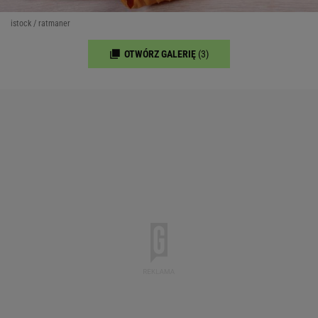
istock / ratmaner
OTWÓRZ GALERIĘ
(3)