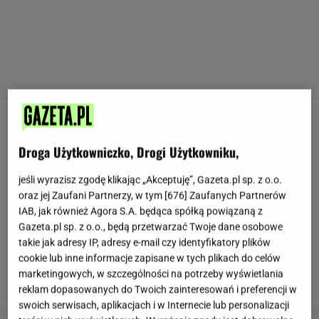
Przepis na keczup z dyni i papryki - dobry na jesień
Droga Użytkowniczko, Drogi Użytkowniku,
i zimę
jeśli wyrazisz zgodę klikając „Akceptuję”, Gazeta.pl sp. z o.o.
Przepis na keczup z
dyni
i
papryki
nie jest
oraz jej Zaufani Partnerzy, w tym [
676
] Zaufanych Partnerów
IAB, jak również Agora S.A. będąca spółką powiązaną z
trudny. Taki keczup jest znakomitą alternatywą dla
Gazeta.pl sp. z o.o., będą przetwarzać Twoje dane osobowe
tradycyjnego produktu. Jeżeli lubisz wprowadzać do
takie jak adresy IP, adresy e-mail czy identyfikatory plików
swojej kuchni pewne modyfikacje, to poniższy
cookie lub inne informacje zapisane w tych plikach do celów
przepis na pewno przypadnie Ci do gustu.
marketingowych, w szczególności na potrzeby wyświetlania
reklam dopasowanych do Twoich zainteresowań i preferencji w
swoich serwisach, aplikacjach i w Internecie lub personalizacji