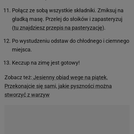
Połącz ze sobą wszystkie składniki. Zmiksuj na
gładką masę. Przelej do słoików i zapasteryzuj
(
tu znajdziesz przepis na pasteryzację
).
Po wystudzeniu odstaw do chłodnego i ciemnego
miejsca.
Keczup na zimę jest gotowy!
Zobacz też:
Jesienny obiad wege na piątek.
Przekonajcie się sami, jakie pyszności można
stworzyć z warzyw