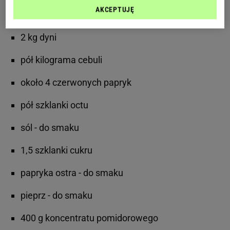
AKCEPTUJĘ
Składniki:
2 kg dyni
pół kilograma cebuli
około 4 czerwonych papryk
pół szklanki octu
sól - do smaku
1,5 szklanki cukru
papryka ostra - do smaku
pieprz - do smaku
400 g koncentratu pomidorowego