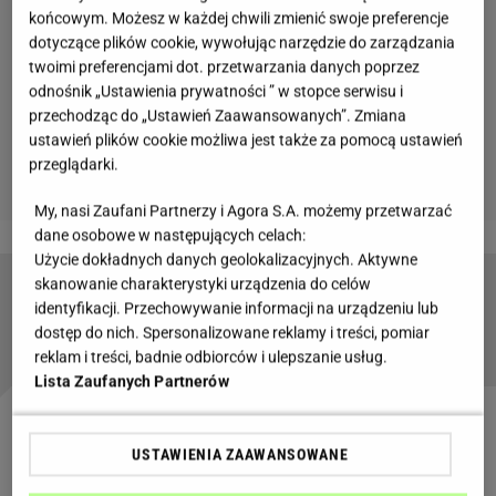
końcowym. Możesz w każdej chwili zmienić swoje preferencje
dotyczące plików cookie, wywołując narzędzie do zarządzania
twoimi preferencjami dot. przetwarzania danych poprzez
odnośnik „Ustawienia prywatności ” w stopce serwisu i
przechodząc do „Ustawień Zaawansowanych”. Zmiana
ustawień plików cookie możliwa jest także za pomocą ustawień
przeglądarki.
My, nasi Zaufani Partnerzy i Agora S.A. możemy przetwarzać
dane osobowe w następujących celach:
Użycie dokładnych danych geolokalizacyjnych. Aktywne
skanowanie charakterystyki urządzenia do celów
Rozgrzewające dania na jesień - 3 przepisy na
identyfikacji. Przechowywanie informacji na urządzeniu lub
potrawy, które wzmocnią Twój organizm
dostęp do nich. Spersonalizowane reklamy i treści, pomiar
reklam i treści, badnie odbiorców i ulepszanie usług.
Lista Zaufanych Partnerów
Aromatyczny ketchup z dyni - przepis punkt po
USTAWIENIA ZAAWANSOWANE
punkcie: