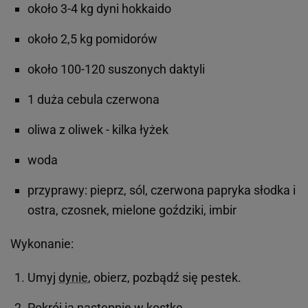
około 3-4 kg dyni hokkaido
około 2,5 kg pomidorów
około 100-120 suszonych daktyli
1 duża cebula czerwona
oliwa z oliwek - kilka łyżek
woda
przyprawy: pieprz, sól, czerwona papryka słodka i
ostra, czosnek, mielone goździki, imbir
Wykonanie:
Umyj
dynie
, obierz, pozbądź się pestek.
Pokrój ją następnie w kostkę.