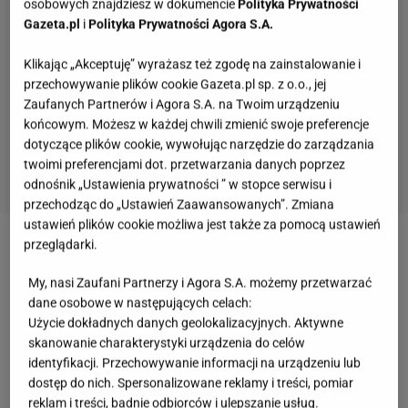
osobowych znajdziesz w dokumencie
Polityka Prywatności
Gazeta.pl
i
Polityka Prywatności Agora S.A.
Klikając „Akceptuję” wyrażasz też zgodę na zainstalowanie i
przechowywanie plików cookie Gazeta.pl sp. z o.o., jej
Zaufanych Partnerów i Agora S.A. na Twoim urządzeniu
końcowym. Możesz w każdej chwili zmienić swoje preferencje
dotyczące plików cookie, wywołując narzędzie do zarządzania
twoimi preferencjami dot. przetwarzania danych poprzez
odnośnik „Ustawienia prywatności ” w stopce serwisu i
przechodząc do „Ustawień Zaawansowanych”. Zmiana
ustawień plików cookie możliwa jest także za pomocą ustawień
przeglądarki.
Zobacz wideo
Zamień bułkę na tortillę. Ten przepis
na burgera podbija internet
My, nasi Zaufani Partnerzy i Agora S.A. możemy przetwarzać
dane osobowe w następujących celach:
Użycie dokładnych danych geolokalizacyjnych. Aktywne
Rozgrzewające śniadanie - w roli głównej jajka i
skanowanie charakterystyki urządzenia do celów
pomidory
identyfikacji. Przechowywanie informacji na urządzeniu lub
dostęp do nich. Spersonalizowane reklamy i treści, pomiar
reklam i treści, badnie odbiorców i ulepszanie usług.