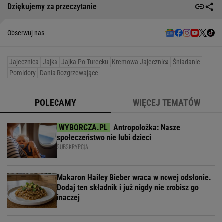
Dziękujemy za przeczytanie
Obserwuj nas
Jajecznica
Jajka
Jajka Po Turecku
Kremowa Jajecznica
Śniadanie
Pomidory
Dania Rozgrzewające
POLECAMY
WIĘCEJ TEMATÓW
Antropolożka: Nasze
społeczeństwo nie lubi dzieci
SUBSKRYPCJA
Makaron Hailey Bieber wraca w nowej odsłonie.
Dodaj ten składnik i już nigdy nie zrobisz go
inaczej