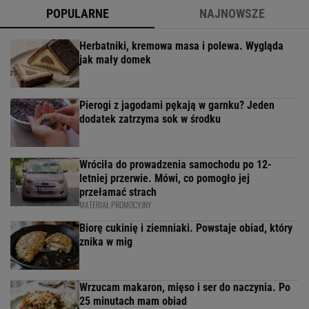
POPULARNE
NAJNOWSZE
Herbatniki, kremowa masa i polewa. Wygląda
jak mały domek
Pierogi z jagodami pękają w garnku? Jeden
dodatek zatrzyma sok w środku
Wróciła do prowadzenia samochodu po 12-
letniej przerwie. Mówi, co pomogło jej
przełamać strach
MATERIAŁ PROMOCYJNY
Biorę cukinię i ziemniaki. Powstaje obiad, który
znika w mig
Wrzucam makaron, mięso i ser do naczynia. Po
25 minutach mam obiad