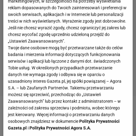
marketingowych, w szczególności na potrzeby wyświetlania
reklam dopasowanych do Twoich zainteresowań i preferencji w
swoich serwisach, aplikacjach i w Internecie lub personalizacji
treści w nich wyświetlanych. Wyrażenie zgody jest dobrowolne.
Jeśli nie chcesz wyrazić zgody, chcesz ograniczyć jej zakres lub
chcesz wycofać zgodę uprzednio udzieloną przejdź do
„Ustawień Zaawansowanych”.
Twoje dane osobowe mogą być przetwarzane także do celów
badania i mierzenia informacji dotyczących funkcjonowania
serwisów i aplikacji lub łączone z danymi dot. świadczonych
Tobie usług. W określonych przypadkach przetwarzanie
danych nie wymaga zgody i odbywa się w oparciu o
uzasadniony interes Gazeta.pl, jej spółki powiązanej – Agora
S.A. – lub Zaufanych Partnerów. Takiemu przetwarzaniu
możesz się sprzeciwić, przechodząc do „Ustawień
Zaawansowanych” lub przez kontakt z administratorem – w
zależności od zakresu sprzeciwu i podmiotu, wobec którego
Zobacz wideo
Pyszny sernik baskijski
jest kierowany. Więcej informacji o przetwarzaniu danych
osobowych znajdziesz w dokumencie
Polityka Prywatności
Sernik oreo - co kupić?
Gazeta.pl
i
Polityka Prywatności Agora S.A.