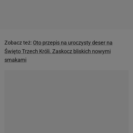
Zobacz też:
Oto przepis na uroczysty deser na
Święto Trzech Króli. Zaskocz bliskich nowymi
smakami