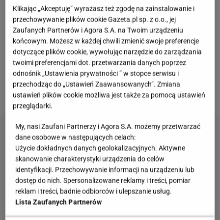
Klikając „Akceptuję” wyrażasz też zgodę na zainstalowanie i
Co kupić do sernika oreo z sera z wiaderka? Listę
przechowywanie plików cookie Gazeta.pl sp. z o.o., jej
potrzebnych produktów dzielimy na trzy kategorie:
Zaufanych Partnerów i Agora S.A. na Twoim urządzeniu
składniki na spód, produkty na sernik oraz dekoracje,
końcowym. Możesz w każdej chwili zmienić swoje preferencje
dotyczące plików cookie, wywołując narzędzie do zarządzania
które w przypadku tego
ciasta
są szczególnie
twoimi preferencjami dot. przetwarzania danych poprzez
ważne. Szczegóły poniżej:
odnośnik „Ustawienia prywatności ” w stopce serwisu i
przechodząc do „Ustawień Zaawansowanych”. Zmiana
Lista produktów na spód:
ustawień plików cookie możliwa jest także za pomocą ustawień
przeglądarki.
My, nasi Zaufani Partnerzy i Agora S.A. możemy przetwarzać
dane osobowe w następujących celach:
Użycie dokładnych danych geolokalizacyjnych. Aktywne
skanowanie charakterystyki urządzenia do celów
identyfikacji. Przechowywanie informacji na urządzeniu lub
dostęp do nich. Spersonalizowane reklamy i treści, pomiar
reklam i treści, badnie odbiorców i ulepszanie usług.
Lista Zaufanych Partnerów