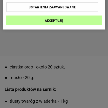
USTAWIENIA ZAAWANSOWANE
AKCEPTUJĘ
ciastka oreo - około 20 sztuk,
masło - 20 g.
Lista produktów na sernik:
tłusty twaróg z wiaderka - 1 kg