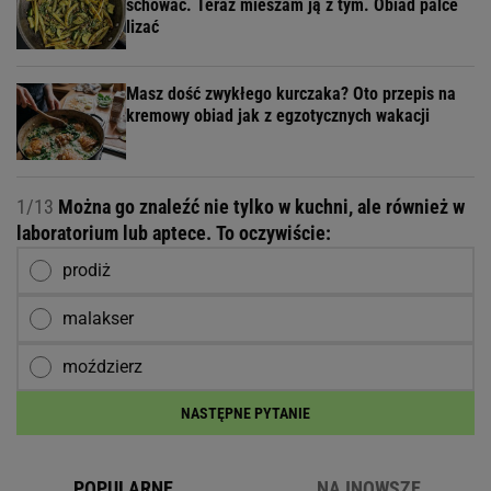
schować. Teraz mieszam ją z tym. Obiad palce
lizać
Masz dość zwykłego kurczaka? Oto przepis na
kremowy obiad jak z egzotycznych wakacji
1/13
Można go znaleźć nie tylko w kuchni, ale również w
laboratorium lub aptece. To oczywiście:
prodiż
malakser
moździerz
NASTĘPNE PYTANIE
POPULARNE
NAJNOWSZE