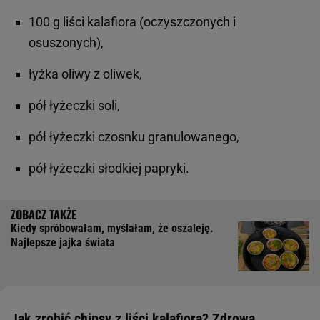
100 g liści kalafiora (oczyszczonych i
osuszonych),
łyżka oliwy z oliwek,
pół łyżeczki soli,
pół łyżeczki czosnku granulowanego,
pół łyżeczki słodkiej
papryki
.
Kiedy spróbowałam, myślałam, że oszaleję.
Najlepsze jajka świata
Jak zrobić chipsy z liści kalafiora? Zdrowa