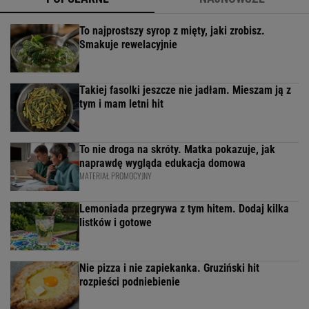
To najprostszy syrop z mięty, jaki zrobisz.
Smakuje rewelacyjnie
Takiej fasolki jeszcze nie jadłam. Mieszam ją z
tym i mam letni hit
To nie droga na skróty. Matka pokazuje, jak
naprawdę wygląda edukacja domowa
MATERIAŁ PROMOCYJNY
Lemoniada przegrywa z tym hitem. Dodaj kilka
listków i gotowe
Nie pizza i nie zapiekanka. Gruziński hit
rozpieści podniebienie