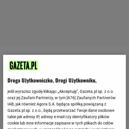
Kalafior
to jedno z najbardziej wszechstronnych
warzyw
, które można wykorzystać na wiele
sposobów.
Choć najczęściej jemy jego białe
Droga Użytkowniczko, Drogi Użytkowniku,
różyczki, warto zwrócić uwagę na liście, które
jeśli wyrazisz zgodę klikając „Akceptuję”, Gazeta.pl sp. z o.o.
również są jadalne i pełne składników odżywczych.
oraz jej Zaufani Partnerzy, w tym [
676
] Zaufanych Partnerów
Niestety rzadko trafiają na talerz, częściej kończą
IAB, jak również Agora S.A. będąca spółką powiązaną z
jako odpad. A szkoda, bo odpowiednio
Gazeta.pl sp. z o.o., będą przetwarzać Twoje dane osobowe
przygotowane potrafią zaskoczyć smakiem i
takie jak adresy IP, adresy e-mail czy identyfikatory plików
cookie lub inne informacje zapisane w tych plikach do celów
teksturą. Pieczone w piekarniku, stają się lekką,