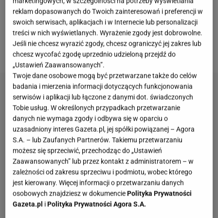
marketingowych, w szczególności na potrzeby wyświetlania
chrupiącą i zdrową alternatywą dla tradycyjnych
reklam dopasowanych do Twoich zainteresowań i preferencji w
chipsów. Ten prosty przepis pozwala ograniczyć
swoich serwisach, aplikacjach i w Internecie lub personalizacji
treści w nich wyświetlanych. Wyrażenie zgody jest dobrowolne.
marnowanie jedzenia z ciekawie pysznym
Jeśli nie chcesz wyrazić zgody, chcesz ograniczyć jej zakres lub
rezultatem.
chcesz wycofać zgodę uprzednio udzieloną przejdź do
„Ustawień Zaawansowanych”.
Twoje dane osobowe mogą być przetwarzane także do celów
badania i mierzenia informacji dotyczących funkcjonowania
serwisów i aplikacji lub łączone z danymi dot. świadczonych
Tobie usług. W określonych przypadkach przetwarzanie
danych nie wymaga zgody i odbywa się w oparciu o
uzasadniony interes Gazeta.pl, jej spółki powiązanej – Agora
S.A. – lub Zaufanych Partnerów. Takiemu przetwarzaniu
możesz się sprzeciwić, przechodząc do „Ustawień
Zaawansowanych” lub przez kontakt z administratorem – w
zależności od zakresu sprzeciwu i podmiotu, wobec którego
jest kierowany. Więcej informacji o przetwarzaniu danych
osobowych znajdziesz w dokumencie
Polityka Prywatności
Gazeta.pl
i
Polityka Prywatności Agora S.A.