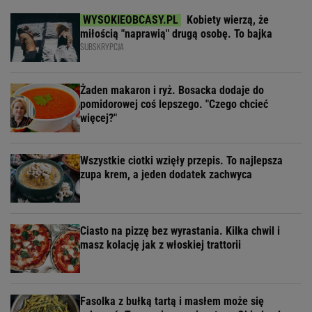
Kobiety wierzą, że
miłością "naprawią" drugą osobę. To bajka
SUBSKRYPCJA
Żaden makaron i ryż. Bosacka dodaje do
pomidorowej coś lepszego. "Czego chcieć
więcej?"
Wszystkie ciotki wzięły przepis. To najlepsza
zupa krem, a jeden dodatek zachwyca
Ciasto na pizzę bez wyrastania. Kilka chwil i
masz kolację jak z włoskiej trattorii
Fasolka z bułką tartą i masłem może się