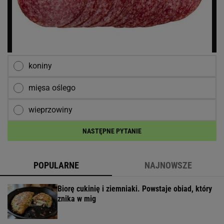
koniny
mięsa oślego
wieprzowiny
NASTĘPNE PYTANIE
POPULARNE
NAJNOWSZE
Biorę cukinię i ziemniaki. Powstaje obiad, który
znika w mig