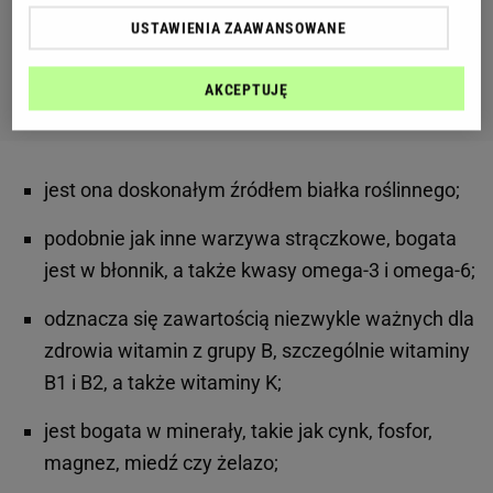
USTAWIENIA ZAAWANSOWANE
AKCEPTUJĘ
jest ona doskonałym źródłem białka roślinnego;
podobnie jak inne warzywa strączkowe, bogata
jest w błonnik, a także kwasy omega-3 i omega-6;
odznacza się zawartością niezwykle ważnych dla
zdrowia witamin z grupy B, szczególnie witaminy
B1 i B2, a także witaminy K;
jest bogata w minerały, takie jak cynk, fosfor,
magnez, miedź czy żelazo;