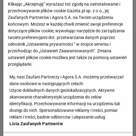
Klikając „Akceptuję” wyrażasz też zgodę na zainstalowanie i
Fasola
edamame ceniona jest ze względu na swój
przechowywanie plików cookie Gazeta.pl sp. z o.o., jej
wyjątkowy smak, ale niezwykle ważne są także jej
Zaufanych Partnerów i Agora S.A. na Twoim urządzeniu
końcowym. Możesz w każdej chwili zmienić swoje preferencje
wartości odżywcze:
dotyczące plików cookie, wywołując narzędzie do zarządzania
twoimi preferencjami dot. przetwarzania danych poprzez
odnośnik „Ustawienia prywatności ” w stopce serwisu i
przechodząc do „Ustawień Zaawansowanych”. Zmiana
ustawień plików cookie możliwa jest także za pomocą ustawień
przeglądarki.
My, nasi Zaufani Partnerzy i Agora S.A. możemy przetwarzać
dane osobowe w następujących celach:
Użycie dokładnych danych geolokalizacyjnych. Aktywne
skanowanie charakterystyki urządzenia do celów
identyfikacji. Przechowywanie informacji na urządzeniu lub
dostęp do nich. Spersonalizowane reklamy i treści, pomiar
reklam i treści, badnie odbiorców i ulepszanie usług.
Lista Zaufanych Partnerów