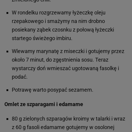
W rondelku rozgrzewamy łyżeczkę oleju
rzepakowego i smażymy na nim drobno
posiekany ząbek czosnku z połową łyżeczki
startego świeżego imbiru.
Wlewamy marynatę z miseczki i gotujemy przez
około 7 minut, do zgęstnienia sosu. Teraz
wystarczy doń wmieszać ugotowaną fasolkę i
podać.
Potrawę warto posypać sezamem.
Omlet ze szparagami i edamame
80 g zielonych szparagów kroimy w talarki i wraz
z 60 g fasoli edamame gotujemy w osolonej