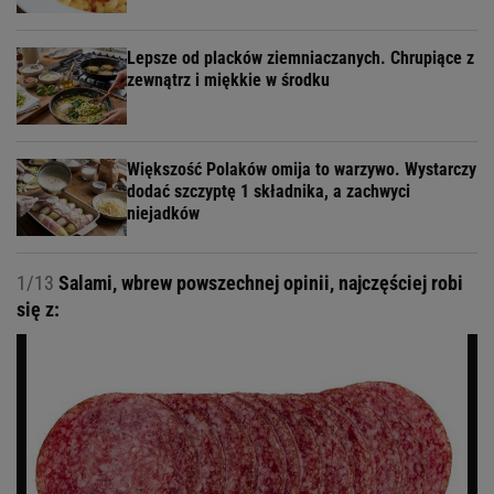
Lepsze od placków ziemniaczanych. Chrupiące z
zewnątrz i miękkie w środku
Większość Polaków omija to warzywo. Wystarczy
dodać szczyptę 1 składnika, a zachwyci
niejadków
1/13
Salami, wbrew powszechnej opinii, najczęściej robi
się z: