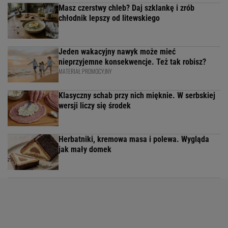
Masz czerstwy chleb? Daj szklankę i zrób
chłodnik lepszy od litewskiego
Jeden wakacyjny nawyk może mieć
nieprzyjemne konsekwencje. Też tak robisz?
MATERIAŁ PROMOCYJNY
Klasyczny schab przy nich mięknie. W serbskiej
wersji liczy się środek
Herbatniki, kremowa masa i polewa. Wygląda
jak mały domek