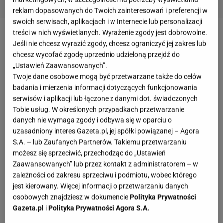
reklam dopasowanych do Twoich zainteresowań i preferencji w
swoich serwisach, aplikacjach i w Internecie lub personalizacji
treści w nich wyświetlanych. Wyrażenie zgody jest dobrowolne.
Zobacz wideo
Przepis na fasolkę po bretońsku z
Jeśli nie chcesz wyrazić zgody, chcesz ograniczyć jej zakres lub
chorizo [PROSTY SPOSÓB NA]
chcesz wycofać zgodę uprzednio udzieloną przejdź do
„Ustawień Zaawansowanych”.
Twoje dane osobowe mogą być przetwarzane także do celów
Fasola edamame: co to takiego?
badania i mierzenia informacji dotyczących funkcjonowania
serwisów i aplikacji lub łączone z danymi dot. świadczonych
Fasola edamame pochodzi z Azji, ale obecnie
Tobie usług. W określonych przypadkach przetwarzanie
danych nie wymaga zgody i odbywa się w oparciu o
dostępna jest już na całym świecie. Edamame po
uzasadniony interes Gazeta.pl, jej spółki powiązanej – Agora
japońsku oznacza tyle, co "gałązka fasoli". I
S.A. – lub Zaufanych Partnerów. Takiemu przetwarzaniu
rzeczywiście, edamame to nic innego, jak
możesz się sprzeciwić, przechodząc do „Ustawień
Zaawansowanych” lub przez kontakt z administratorem – w
niedojrzałe strączki soi. W kuchni wykorzystywane
zależności od zakresu sprzeciwu i podmiotu, wobec którego
są zarówno ziarna, jak i całe strączki, co sprawia, że
jest kierowany. Więcej informacji o przetwarzaniu danych
edamame można przygotować na wiele różnych
osobowych znajdziesz w dokumencie
Polityka Prywatności
Gazeta.pl
i
Polityka Prywatności Agora S.A.
sposobów i wzbogacić tym dodatkiem wiele dań.