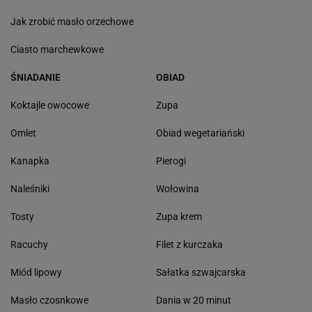
Jak zrobić masło orzechowe
Ciasto marchewkowe
ŚNIADANIE
OBIAD
Koktajle owocowe
Zupa
Omlet
Obiad wegetariański
Kanapka
Pierogi
Naleśniki
Wołowina
Tosty
Zupa krem
Racuchy
Filet z kurczaka
Miód lipowy
Sałatka szwajcarska
Masło czosnkowe
Dania w 20 minut