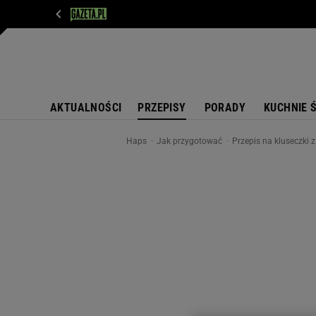
WIADOMOŚCI
NEXT
SPORT
PLOTEK
D
AKTUALNOŚCI
PRZEPISY
PORADY
KUCHNIE 
Haps
Jak przygotować
Przepis na kluseczki 