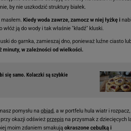
nie, by nie uszkodzić struktury białek.
 i masłem.
Kiedy woda zawrze, zamocz w niej łyżkę i
nabi
 włóż ją do wody i tak właśnie "kładź" kluski.
luski do garnka, zamieszaj dno, ponieważ luźne ciasto lub
 2 minuty, w zależności od wielkości.
bi się samo. Kolaczki są szybkie
ie masz pomysłu na
obiad
, a w portfelu hula wiatr i rozpacz,
i przy okazji odśwież
przepis
na przysmak z dziecięcych la
lepiej moim zdaniem smakują
okraszone
cebulką
i