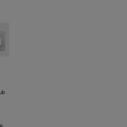
lub
j,