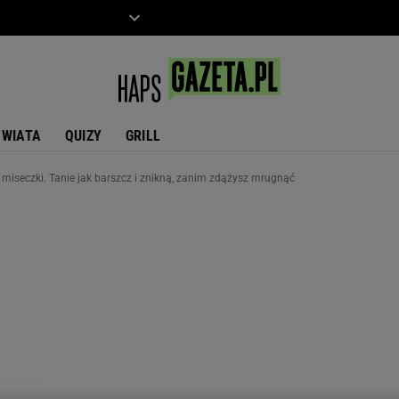
ZIECKO
MOTO
ŚWIATA
QUIZY
GRILL
z miseczki. Tanie jak barszcz i znikną, zanim zdążysz mrugnąć