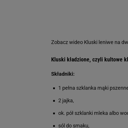
Zobacz wideo
Kluski leniwe na d
Kluski kładzione, czyli kultowe k
Składniki:
1 pełna szklanka mąki pszenne
2 jajka,
ok. pół szklanki mleka albo wo
sól do smaku,