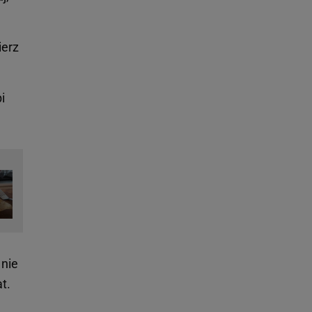
erz
i
 nie
t.