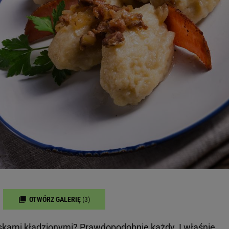
OTWÓRZ GALERIĘ
(3)
skami
kładzionymi? Prawdopodobnie każdy. I właśnie