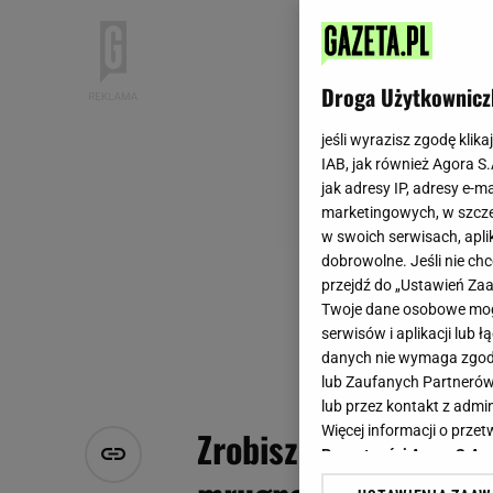
Droga Użytkownicz
jeśli wyrazisz zgodę klika
IAB, jak również Agora S
jak adresy IP, adresy e-m
marketingowych, w szcze
w swoich serwisach, aplik
dobrowolne. Jeśli nie ch
przejdź do „Ustawień Z
Twoje dane osobowe mogą
serwisów i aplikacji lub
danych nie wymaga zgody 
lub Zaufanych Partnerów
lub przez kontakt z admi
Więcej informacji o prz
Zrobisz je za grosze,
Prywatności Agora S.A.