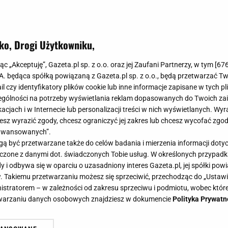
ko, Drogi Użytkowniku,
jąc „Akceptuję”, Gazeta.pl sp. z o.o. oraz jej Zaufani Partnerzy, w tym [
67
.A. będąca spółką powiązaną z Gazeta.pl sp. z o.o., będą przetwarzać T
ail czy identyfikatory plików cookie lub inne informacje zapisane w tych p
gólności na potrzeby wyświetlania reklam dopasowanych do Twoich zain
acjach i w Internecie lub personalizacji treści w nich wyświetlanych. Wyr
cesz wyrazić zgody, chcesz ograniczyć jej zakres lub chcesz wycofać zgo
aawansowanych”.
 być przetwarzane także do celów badania i mierzenia informacji dot
 łączone z danymi dot. świadczonych Tobie usług. W określonych przypad
i odbywa się w oparciu o uzasadniony interes Gazeta.pl, jej spółki powi
. Takiemu przetwarzaniu możesz się sprzeciwić, przechodząc do „Ust
nistratorem – w zależności od zakresu sprzeciwu i podmiotu, wobec które
etwarzaniu danych osobowych znajdziesz w dokumencie
Polityka Prywatn
 a z talerzy znikną, zanim zdążysz