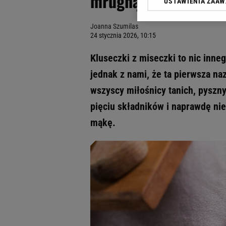
mrugnąć. Oto klusec
USTAWIENIA ZAA
Klikając „Akceptuję” wyra
Zaufanych Partnerów i A
Joanna Szumilas
dotyczące plików cookie,
24 stycznia 2026, 10:15
odnośnik „Ustawienia pr
plików cookie możliwa je
Kluseczki z miseczki to nic inneg
My, nasi Zaufani Partne
jednak z nami, że ta pierwsza na
Użycie dokładnych danych
wszyscy miłośnicy tanich, pyszny
Przechowywanie informacji
badnie odbiorców i uleps
pięciu składników i naprawdę ni
mąkę.