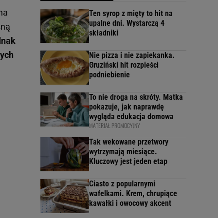
na
Ten syrop z mięty to hit na
upalne dni. Wystarczą 4
śną
składniki
dnak
nych
Nie pizza i nie zapiekanka.
Gruziński hit rozpieści
podniebienie
To nie droga na skróty. Matka
pokazuje, jak naprawdę
wygląda edukacja domowa
MATERIAŁ PROMOCYJNY
Tak wekowane przetwory
wytrzymają miesiące.
Kluczowy jest jeden etap
Ciasto z popularnymi
wafelkami. Krem, chrupiące
kawałki i owocowy akcent