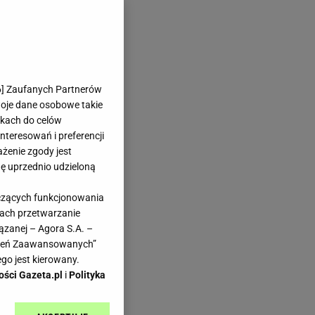
6
] Zaufanych Partnerów
woje dane osobowe takie
likach do celów
teresowań i preferencji
ażenie zgody jest
dę uprzednio udzieloną
yczących funkcjonowania
kach przetwarzanie
ązanej – Agora S.A. –
awień Zaawansowanych”
go jest kierowany.
ości Gazeta.pl
i
Polityka