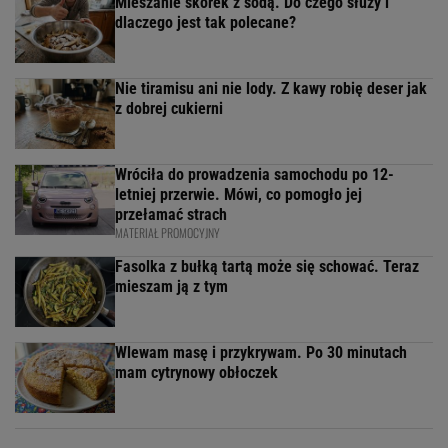
Mieszanie skórek z sodą. Do czego służy i
dlaczego jest tak polecane?
Nie tiramisu ani nie lody. Z kawy robię deser jak
z dobrej cukierni
Wróciła do prowadzenia samochodu po 12-
letniej przerwie. Mówi, co pomogło jej
przełamać strach
MATERIAŁ PROMOCYJNY
Fasolka z bułką tartą może się schować. Teraz
mieszam ją z tym
Wlewam masę i przykrywam. Po 30 minutach
mam cytrynowy obłoczek