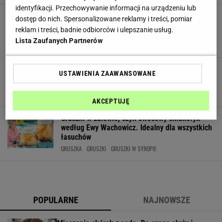
identyfikacji. Przechowywanie informacji na urządzeniu lub
Gruszki w zalewie słodko-kwaśnej. Pyszny
dostęp do nich. Spersonalizowane reklamy i treści, pomiar
smak lata, którym możesz się rozkoszować
reklam i treści, badnie odbiorców i ulepszanie usług.
ponurą jesienią i zimą
Lista Zaufanych Partnerów
GRUSZKA
GRUSZKI
GRUSZKI MARYNOWANE
Babciny przepis na gruszki w occie. Smak lata
USTAWIENIA ZAAWANSOWANE
zamknięty w słoiku
GRUSZKI
GRUSZKI W ZALEWIE
PRZETWORY
AKCEPTUJĘ
Gruszki w zalewie, czyli owocowy smakołyk
według Ewy Wachowicz. Idealny dla wszystkich
łasuchów
GRUSZKA
GRUSZKI
GRUSZKI W SYROPIE
POPULARNE
NAJNOWSZE