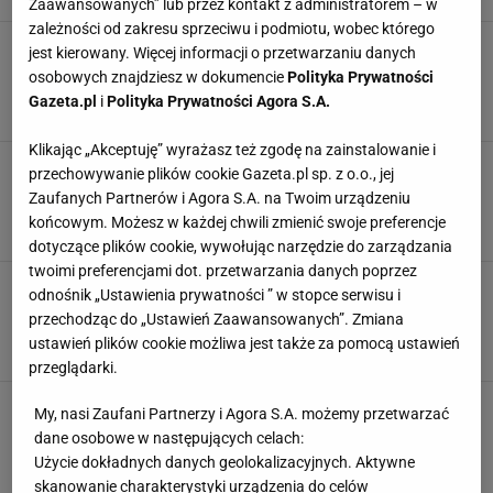
Zaawansowanych” lub przez kontakt z administratorem – w
zależności od zakresu sprzeciwu i podmiotu, wobec którego
Gruszki w occie cioci Asi z Radomia. Tak
jest kierowany. Więcej informacji o przetwarzaniu danych
pysznych nie robi nikt w rodzinie, a ważna jest
osobowych znajdziesz w dokumencie
Polityka Prywatności
jedna przyprawa
Gazeta.pl
i
Polityka Prywatności Agora S.A.
GRUSZKI
GRUSZKI W ZALEWIE
NEWS
Klikając „Akceptuję” wyrażasz też zgodę na zainstalowanie i
Najlepsze gruszki w occie - przepis od cioci z
przechowywanie plików cookie Gazeta.pl sp. z o.o., jej
Radomia. Liczą się lata praktyki i dwa smaczne
Zaufanych Partnerów i Agora S.A. na Twoim urządzeniu
dodatki
końcowym. Możesz w każdej chwili zmienić swoje preferencje
GRUSZKI
GRUSZKI W ZALEWIE
NEWS
dotyczące plików cookie, wywołując narzędzie do zarządzania
twoimi preferencjami dot. przetwarzania danych poprzez
Gruszki w occie. Przepis babci na zimową
odnośnik „Ustawienia prywatności ” w stopce serwisu i
przekąskę z waniliną i cynamonem. Idealna do
przechodząc do „Ustawień Zaawansowanych”. Zmiana
mięs i pasztetów
ustawień plików cookie możliwa jest także za pomocą ustawień
GRUSZKI
GRUSZKI W ZALEWIE
NEWS
przeglądarki.
Słodkie przetwory z gruszek dla łasuchów z
My, nasi Zaufani Partnerzy i Agora S.A. możemy przetwarzać
przepisu Ewy Wachowicz. Choć zimne, to
dane osobowe w następujących celach:
rozgrzewają jesienne brzuszki
Użycie dokładnych danych geolokalizacyjnych. Aktywne
GRUSZKA
GRUSZKI
GRUSZKI W SYROPIE
skanowanie charakterystyki urządzenia do celów