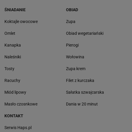
ŚNIADANIE
OBIAD
Koktajle owocowe
Zupa
Omlet
Obiad wegetariański
Kanapka
Pierogi
Naleśniki
Wołowina
Tosty
Zupa krem
Racuchy
Filet z kurczaka
Miód lipowy
Sałatka szwajcarska
Masło czosnkowe
Dania w 20 minut
KONTAKT
Serwis Haps.pl