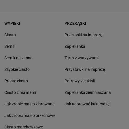
WYPIEKI
PRZEKĄSKI
Ciasto
Przekąski na imprezę
Sernik
Zapiekanka
Sernik na zimno
Tarta z warzywami
Szybkie ciasto
Przystawki na imprezę
Proste ciasto
Potrawy z cukinii
Ciasto z malinami
Zapiekanka ziemniaczana
Jak zrobić masło klarowane
Jak ugotować kukurydzę
Jak zrobić masło orzechowe
Ciasto marchewkowe