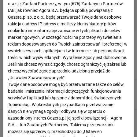
oraz jej Zaufani Partnerzy, w tym [
676
] Zaufanych Partnerów
IAB, jak również Agora S.A. będąca spółką powiązaną z
Gazeta.pl sp. z o.o., będą przetwarzać Twoje dane osobowe
takie jak adresy IP, adresy e-mail czy identyfikatory plików
cookie lub inne informacje zapisane w tych plikach do celów
marketingowych, w szczególności na potrzeby wyświetlania
GRUSZKI W ZALEWIE
reklam dopasowanych do Twoich zainteresowań i preferencji w
swoich serwisach, aplikacjach i w Internecie lub personalizacji
Mój popisowy przepis na gruszki na zimę. Gdy
treści w nich wyświetlanych. Wyrażenie zgody jest dobrowolne.
się macerują, dorzucam dwa dodatki
Jeśli nie chcesz wyrazić zgody, chcesz ograniczyć jej zakres lub
GRUSZKI
GRUSZKI W ZALEWIE
PORADY
chcesz wycofać zgodę uprzednio udzieloną przejdź do
„Ustawień Zaawansowanych”.
Twoje dane osobowe mogą być przetwarzane także do celów
Dodasz je do sałatek i ciast. Zrobisz raz, a w
badania i mierzenia informacji dotyczących funkcjonowania
słoikach będą stać przez cały rok
serwisów i aplikacji lub łączone z danymi dot. świadczonych
GRUSZKI
GRUSZKI W ZALEWIE
OWOCE
Tobie usług. W określonych przypadkach przetwarzanie
danych nie wymaga zgody i odbywa się w oparciu o
Ciocia Krysia zdradziła mi przepis na jesienny
uzasadniony interes Gazeta.pl, jej spółki powiązanej – Agora
przysmak. Możesz dodać go do ciast lub dań
S.A. – lub Zaufanych Partnerów. Takiemu przetwarzaniu
mięsnych
możesz się sprzeciwić, przechodząc do „Ustawień
GRUSZKI
GRUSZKI W ZALEWIE
NEWS