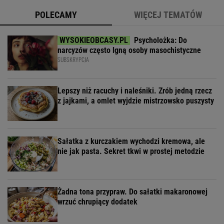
POLECAMY
WIĘCEJ TEMATÓW
Psycholożka: Do
narcyzów często lgną osoby masochistyczne
SUBSKRYPCJA
Lepszy niż racuchy i naleśniki. Zrób jedną rzecz
z jajkami, a omlet wyjdzie mistrzowsko puszysty
Sałatka z kurczakiem wychodzi kremowa, ale
nie jak pasta. Sekret tkwi w prostej metodzie
Żadna tona przypraw. Do sałatki makaronowej
wrzuć chrupiący dodatek